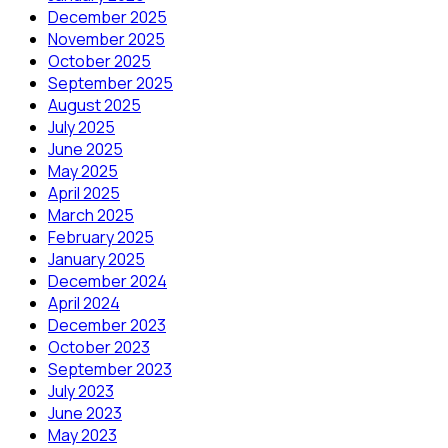
December 2025
November 2025
October 2025
September 2025
August 2025
July 2025
June 2025
May 2025
April 2025
March 2025
February 2025
January 2025
December 2024
April 2024
December 2023
October 2023
September 2023
July 2023
June 2023
May 2023