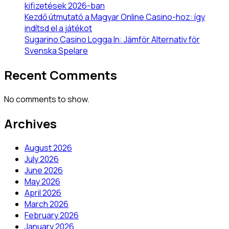
kifizetések 2026-ban
Kezdő útmutató a Magyar Online Casino-hoz: így
indítsd el a játékot
Sugarino Casino Logga In: Jämför Alternativ för
Svenska Spelare
Recent Comments
No comments to show.
Archives
August 2026
July 2026
June 2026
May 2026
April 2026
March 2026
February 2026
January 2026