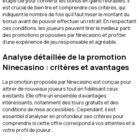
étape clé pour convertir les bonus en gains retirables. Il
est crucial de bien lire et comprendre ces critères, qui
indiquent le nombre de fois qu’il faut miser le montant du
bonus avant de pouvoir effectuer un retrait. En respectant
ces conditions, les joueurs peuvent tirer le meilleur parti
des promotions proposées par Ninecasino et profiter
d’une expérience de jeu responsable et agréable.
Analyse détaillée de la promotion
Ninecasino : critères et avantages
La promotion proposée par Ninecasino est conçue pour
attirer de nouveaux joueurs tout en fidélisant ceux
existants. Elle offre un ensemble d’avantages
intéressants, notamment des tours gratuits et des
conditions de mise accessibles. Cependant, il est
essentiel d’analyser en profondeur ses critères pour
comprendre si cette offre correspond à vos attentes et à
votre profil de joueur.