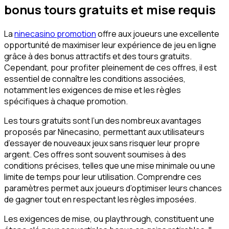
bonus tours gratuits et mise requis
La
ninecasino promotion
offre aux joueurs une excellente
opportunité de maximiser leur expérience de jeu en ligne
grâce à des bonus attractifs et des tours gratuits.
Cependant, pour profiter pleinement de ces offres, il est
essentiel de connaître les conditions associées,
notamment les exigences de mise et les règles
spécifiques à chaque promotion.
Les tours gratuits sont l’un des nombreux avantages
proposés par Ninecasino, permettant aux utilisateurs
d’essayer de nouveaux jeux sans risquer leur propre
argent. Ces offres sont souvent soumises à des
conditions précises, telles que une mise minimale ou une
limite de temps pour leur utilisation. Comprendre ces
paramètres permet aux joueurs d’optimiser leurs chances
de gagner tout en respectant les règles imposées.
Les exigences de mise, ou playthrough, constituent une