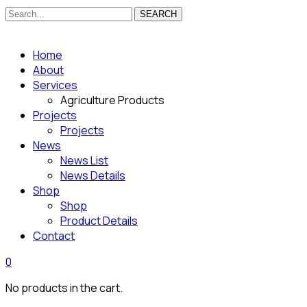
SEARCH
Home
About
Services
Agriculture Products
Projects
Projects
News
News List
News Details
Shop
Shop
Product Details
Contact
0
No products in the cart.