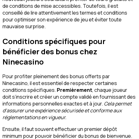
de conditions de mise accessibles. Toutefois, il est
conseillé de lire attentivement les termes et conditions
pour optimiser son expérience de jeu et éviter toute
mauvaise surprise.
Conditions spécifiques pour
bénéficier des bonus chez
Ninecasino
Pour profiter pleinement des bonus offerts par
Ninecasino, il est essentiel de respecter certaines
conditions spécifiques.
Premièrement
, chaque joueur
doit s’inscrire et créer un compte validé en fournissant des
informations personnelles exactes et à jour.
Cela permet
d’assurer une expérience sécurisée et conforme aux
réglementations en vigueur.
Ensuite, il faut souvent effectuer un premier dépôt
minimum pour pouvoir bénéficier du bonus de bienvenue.