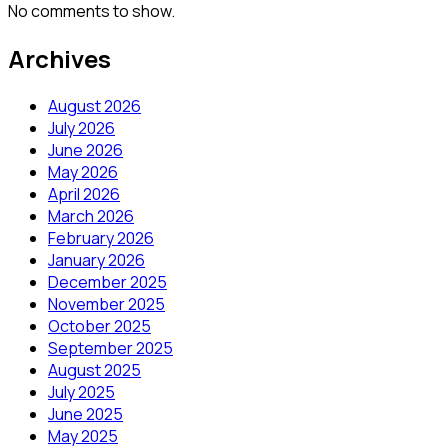
No comments to show.
Archives
August 2026
July 2026
June 2026
May 2026
April 2026
March 2026
February 2026
January 2026
December 2025
November 2025
October 2025
September 2025
August 2025
July 2025
June 2025
May 2025