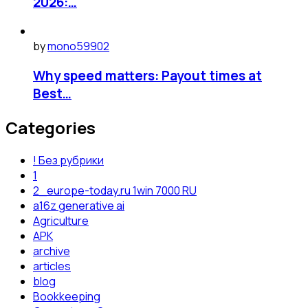
2026:…
by
mono59902
Why speed matters: Payout times at
Best…
Categories
! Без рубрики
1
2_europe-today.ru 1win 7000 RU
a16z generative ai
Agriculture
APK
archive
articles
blog
Bookkeeping