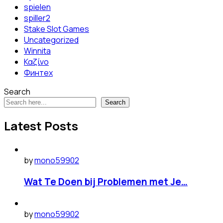
spielen
spiller2
Stake Slot Games
Uncategorized
Winnita
Καζίνο
Финтех
Search
Search
Latest Posts
by
mono59902
Wat Te Doen bij Problemen met Je…
by
mono59902