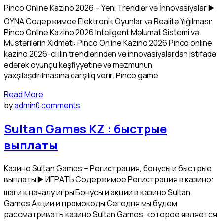
Pinco Online Kazino 2026 – Yeni Trendlər və İnnovasiyalar ▶️
OYNA Содержимое Elektronik Oyunlar və Realitə Yığılması:
Pinco Online Kazino 2026 Inteligent Məlumat Sistemi və
Müstərilərin Xidməti: Pinco Online Kazino 2026 Pinco online
kazino 2026-ci ilin trendlərindən və innovasiyalardan istifadə
edərək oyunçu kəşfiyyətinə və məzmunun
yaxşılaşdırılmasına qarşılıq verir. Pinco game
Read More
by
admin
0 comments
Sultan Games KZ : быстрые
выплаты
Казино Sultan Games – Регистрация, бонусы и быстрые
выплаты ▶️ ИГРАТЬ Содержимое Регистрация в казино:
шаги к началу игры Бонусы и акции в казино Sultan
Games Акции и промокоды Сегодня мы будем
рассматривать казино Sultan Games, которое является