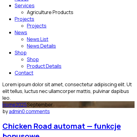
Services
Agriculture Products
Projects
Projects
News
News List
News Details
Shop
Shop
Product Details
Contact
Lorem ipsum dolor sit amet, consectetur adipiscing elit. Ut
elit tellus, luctus nec ullamcorper mattis, pulvinar dapibus
leo.
Home
2025
September
by
admin
0 comments
Chicken Road automat — funkcje
bonusowe