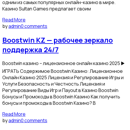
одним из самых популярных онлайн-казино в мире.
Казино Sultan Games предлагает своим
Read More
by
admin
0 comments
Boostwin KZ — рабочее зеркало
поддержка 24/7
Boostwin казино – лицензионное онлайн казино 2025 ▶️
ИГРАТЬ Содержимое Boostwin Казино: Лицензионное
Онлайн Казино 2025 Лицензия и Регулирование Игры и
Услуги Безопасность и Честность Лицензия и
Регулирование Виды Игр и Пayout в Казино Boostwin
Бонусы и Промокоды в Boostwin Казино Как получить
бонусы и промокоды в Boostwin Казино? В
Read More
by
admin
0 comments