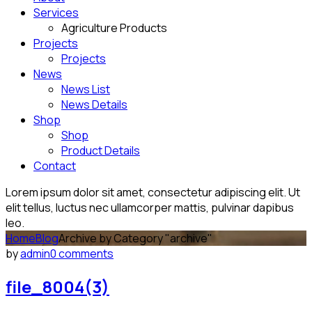
Services
Agriculture Products
Projects
Projects
News
News List
News Details
Shop
Shop
Product Details
Contact
Lorem ipsum dolor sit amet, consectetur adipiscing elit. Ut
elit tellus, luctus nec ullamcorper mattis, pulvinar dapibus
leo.
Home
Blog
Archive by Category "archive"
by
admin
0 comments
file_8004(3)