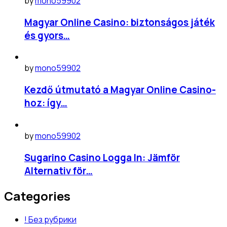
by
mono59902
Magyar Online Casino: biztonságos játék
és gyors…
by
mono59902
Kezdő útmutató a Magyar Online Casino-
hoz: így…
by
mono59902
Sugarino Casino Logga In: Jämför
Alternativ för…
Categories
! Без рубрики