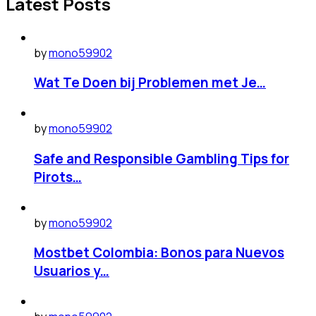
Latest Posts
by
mono59902
Wat Te Doen bij Problemen met Je…
by
mono59902
Safe and Responsible Gambling Tips for
Pirots…
by
mono59902
Mostbet Colombia: Bonos para Nuevos
Usuarios y…