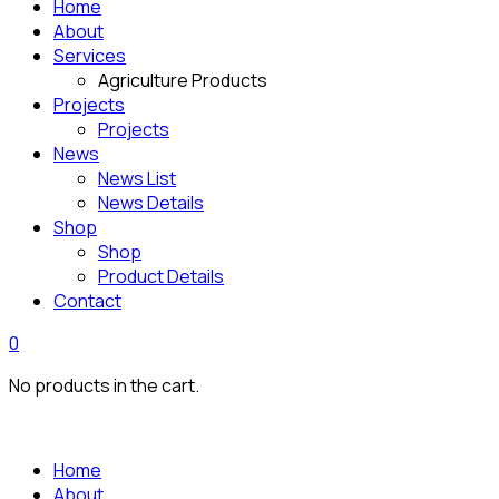
Home
About
Services
Agriculture Products
Projects
Projects
News
News List
News Details
Shop
Shop
Product Details
Contact
0
No products in the cart.
Home
About