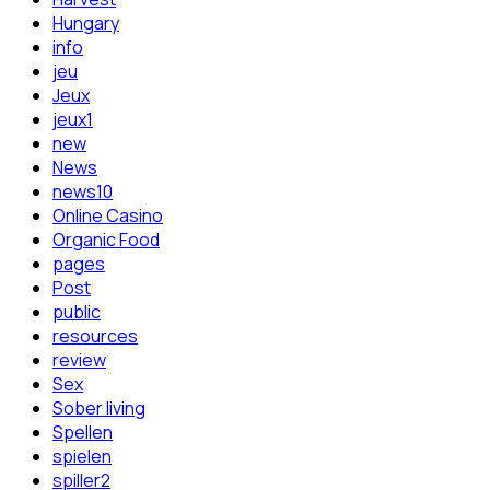
Hungary
info
jeu
Jeux
jeux1
new
News
news10
Online Casino
Organic Food
pages
Post
public
resources
review
Sex
Sober living
Spellen
spielen
spiller2