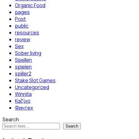
Organic Food
pages
Post
public
resources
review
Sex
Sober living
Spellen
spielen
spiller2
Stake Slot Games
Uncategorized
Winnita
Καζίνο
Финтех
Search
Search