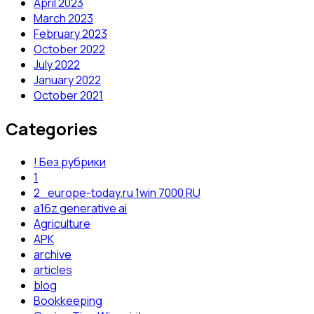
April 2023
March 2023
February 2023
October 2022
July 2022
January 2022
October 2021
Categories
! Без рубрики
1
2_europe-today.ru 1win 7000 RU
a16z generative ai
Agriculture
APK
archive
articles
blog
Bookkeeping