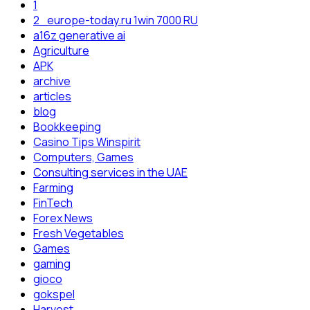
1
2_europe-today.ru 1win 7000 RU
a16z generative ai
Agriculture
APK
archive
articles
blog
Bookkeeping
Casino Tips Winspirit
Computers, Games
Consulting services in the UAE
Farming
FinTech
Forex News
Fresh Vegetables
Games
gaming
gioco
gokspel
Harvest