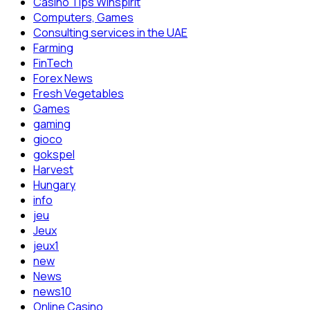
Casino Tips Winspirit
Computers, Games
Consulting services in the UAE
Farming
FinTech
Forex News
Fresh Vegetables
Games
gaming
gioco
gokspel
Harvest
Hungary
info
jeu
Jeux
jeux1
new
News
news10
Online Casino