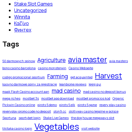
Stake Slot Games
Uncategorized
Winnita
Καζίνο
Финтех
Tags
avia master
Agriculture
50 darmowych spinow
avia masters
bono casino barcelona
casino monsterwin
Casino Webseite
Harvest
Farming
codigo promocional sportium
get acquainted
kasyno darmowe spiny za rejestracje
leanbiome reviews
leggi qui
mad casino
maak Flash Casino account aan
mad casino no deposit bonus
mega riches
mostbet 34
mostbet app download
mostbet promocios kod
Organic
Pickwin Casino online
pirots 5 demo
pirots 5 elk
pirots 5 game
revery play casino
reveryplay promo code no deposit
slon9.cc
slottyway casino legalne w polsce
Sportuna
sportybet login
Stake Live Games
the dog house megaways slot
Vegetables
tikitaka casino login
visit website