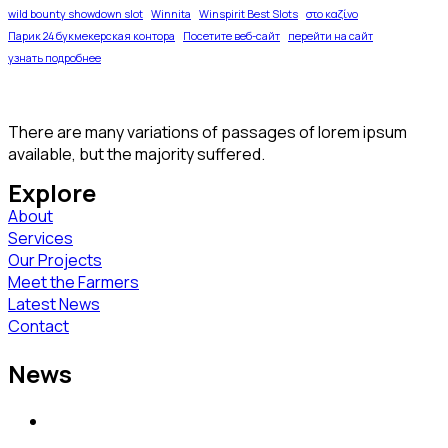
wild bounty showdown slot
Winnita
Winspirit Best Slots
στο καζίνο
Парик 24 букмекерская контора
Посетите веб-сайт
перейти на сайт
узнать подробнее
There are many variations of passages of lorem ipsum
available, but the majority suffered.
Explore
About
Services
Our Projects
Meet the Farmers
Latest News
Contact
News