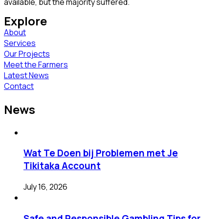
available, but the majority suffered.
Explore
About
Services
Our Projects
Meet the Farmers
Latest News
Contact
News
Wat Te Doen bij Problemen met Je
Tikitaka Account
July 16, 2026
Safe and Responsible Gambling Tips for