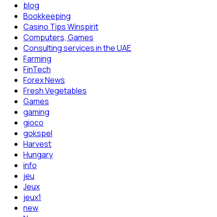
blog
Bookkeeping
Casino Tips Winspirit
Computers, Games
Consulting services in the UAE
Farming
FinTech
Forex News
Fresh Vegetables
Games
gaming
gioco
gokspel
Harvest
Hungary
info
jeu
Jeux
jeux1
new