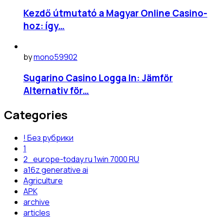
Kezdő útmutató a Magyar Online Casino-
hoz: így…
by
mono59902
Sugarino Casino Logga In: Jämför
Alternativ för…
Categories
! Без рубрики
1
2_europe-today.ru 1win 7000 RU
a16z generative ai
Agriculture
APK
archive
articles