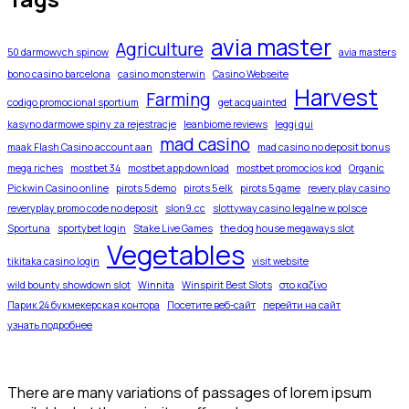
avia master
Agriculture
50 darmowych spinow
avia masters
bono casino barcelona
casino monsterwin
Casino Webseite
Harvest
Farming
codigo promocional sportium
get acquainted
kasyno darmowe spiny za rejestracje
leanbiome reviews
leggi qui
mad casino
maak Flash Casino account aan
mad casino no deposit bonus
mega riches
mostbet 34
mostbet app download
mostbet promocios kod
Organic
Pickwin Casino online
pirots 5 demo
pirots 5 elk
pirots 5 game
revery play casino
reveryplay promo code no deposit
slon9.cc
slottyway casino legalne w polsce
Sportuna
sportybet login
Stake Live Games
the dog house megaways slot
Vegetables
tikitaka casino login
visit website
wild bounty showdown slot
Winnita
Winspirit Best Slots
στο καζίνο
Парик 24 букмекерская контора
Посетите веб-сайт
перейти на сайт
узнать подробнее
There are many variations of passages of lorem ipsum