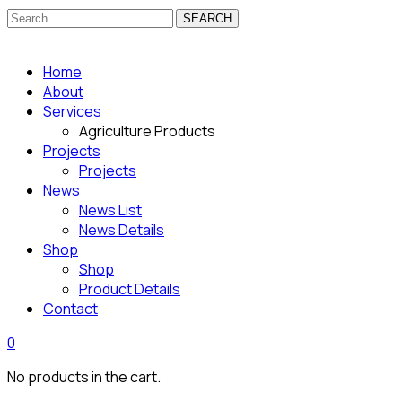
SEARCH
Home
About
Services
Agriculture Products
Projects
Projects
News
News List
News Details
Shop
Shop
Product Details
Contact
0
No products in the cart.