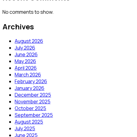
No comments to show.
Archives
August 2026
July 2026
June 2026
May 2026
April 2026
March 2026
February 2026
January 2026
December 2025
November 2025
October 2025
September 2025
August 2025
July 2025
June 2025