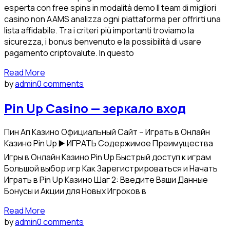
esperta con free spins in modalità demo Il team di migliori
casino non AAMS analizza ogni piattaforma per offrirti una
lista affidabile. Tra i criteri più importanti troviamo la
sicurezza, i bonus benvenuto e la possibilità di usare
pagamento criptovalute. In questo
Read More
by
admin
0 comments
Pin Up Casino — зеркало вход
Пин Ап Казино Официальный Сайт – Играть в Онлайн
Казино Pin Up ▶️ ИГРАТЬ Содержимое Преимущества
Игры в Онлайн Казино Pin Up Быстрый доступ к играм
Большой выбор игр Как Зарегистрироваться и Начать
Играть в Pin Up Казино Шаг 2: Введите Ваши Данные
Бонусы и Акции для Новых Игроков в
Read More
by
admin
0 comments