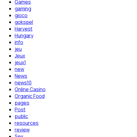
Games
gaming
gioco
gokspel
Harvest
Hungary
info
jeu
Jeux
jeux1
new
News
news10
Online Casino
Organic Food
pages
Post
public
resources
review
Sex