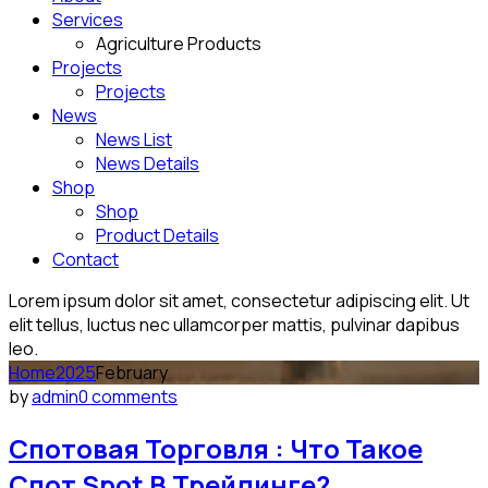
Services
Agriculture Products
Projects
Projects
News
News List
News Details
Shop
Shop
Product Details
Contact
Lorem ipsum dolor sit amet, consectetur adipiscing elit. Ut
elit tellus, luctus nec ullamcorper mattis, pulvinar dapibus
leo.
Home
2025
February
by
admin
0 comments
Cпотовая Торговля : Что Такое
Cпот Spot В Трейдинге?