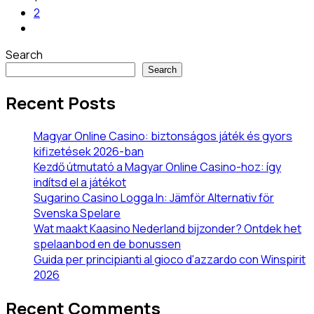
2
Search
Search
Recent Posts
Magyar Online Casino: biztonságos játék és gyors
kifizetések 2026-ban
Kezdő útmutató a Magyar Online Casino-hoz: így
indítsd el a játékot
Sugarino Casino Logga In: Jämför Alternativ för
Svenska Spelare
Wat maakt Kaasino Nederland bijzonder? Ontdek het
spelaanbod en de bonussen
Guida per principianti al gioco d'azzardo con Winspirit
2026
Recent Comments