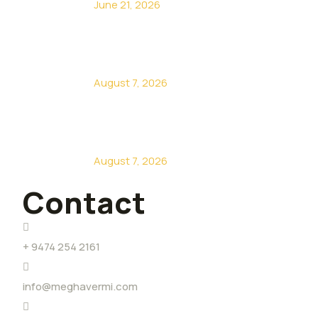
June 21, 2026
Magyar Online Casino: biztonságos
játék és gyors kifizetések 2026-ban
August 7, 2026
Kezdő útmutató a Magyar Online
Casino-hoz: így indítsd el a játékot
August 7, 2026
Contact
+ 9474 254 2161
info@meghavermi.com