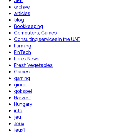
APK
archive
articles
blog
Bookkeeping
Computers, Games
Consulting services in the UAE
Farming
FinTech
Forex News
Fresh Vegetables
Games
gaming
gioco
gokspel
Harvest
Hungary
info
jeu
Jeux
jeux1