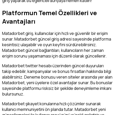
giriş yaparak bu eğlenceli dünyaya hemen katılın!
Platformun Temel Özellikleri ve
Avantajları
Matadorbet giriş, kullanıcılar için hızlı ve güvenilir bir erişim
sunar. Matadorbet güncel giriş adresi sayesinde platforma
kesintisiz ulaşabilir ve oyun keyfini sürdürebilirsiniz.
Matadorbet güncel bağlantıları, kullanıcıların her zaman
erişim sorunu yaşamaması için düzenli olarak güncellenir.
Matadorbet twitter hesabı üzerinden güncel duyuruları
takip edebilir, kampanyalar ve bonus fırsatları hakkında bilgi
alabilirsiniz. Deneme bonusu veren siteler arasında yer alan
Matadorbet, yeni üyelere özel avantajlar sunar. Bu bonuslar
sayesinde platformu risksiz bir şekilde deneyimleme imkanı
bulursunuz.
Matadorbet şikayet konularına hızlı çözümler sunarak
kullanıcı memnuniyetini ön planda tutar. Matadorbet yeni