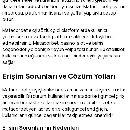
güncellemeleri ile kullanıcı arayüzünü sürekli geliştirir ve
daha kullanıcı dostu bir deneyim sunar. Matadorbet güvenilir
mi sorusu, platformun lisanslı ve şeffaf yapısıyla cevap
bulur.
Matadorbet ekşi sözlük gibi platformlarda kullanıcı
yorumlarına göz atarak platform hakkında detaylı bilgi
edinebilirsiniz. Matadorbet, casino, slot ve bahis
seçenekleriyle geniş bir oyun yelpazesi sunar. Bu özellikler,
kullanıcıların eğlenceli ve kazançlı bir deneyim yaşamasını
sağlar.
Erişim Sorunları ve Çözüm Yolları
Matadorbet giriş işlemlerinde zaman zaman erişim sorunları
yaşanabilir. Bu durum, kullanıcıların matadorbet güncel giriş
adresini bulmakta zorlanmasına neden olabilir. Özellikle
matadorbet yeni adresleri sık sık güncellendiği için,
kullanıcıların güncel bağlantıları takip etmesi önemlidir.
Erişim Sorunlarının Nedenleri