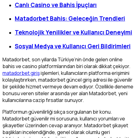
Canlı Casino ve Bahis İpuçları
Matadorbet Bahis: Geleceğin Trendleri
Teknolojik Yenilikler ve Kullanıcı Deneyimi
Sosyal Medya ve Kullanıcı Geri Bildirimleri
Matadorbet, son yıllarda Türkiye’nin önde gelen online
bahis ve casino platformlarından biri olarak dikkat çekiyor.
matadorbet giriş
işlemleri, kullanıcıların platforma erişimini
kolaylaştırırken, matadorbet güncel giriş adresi ile güvenilir
bir şekilde hizmet vermeye devam ediyor. Özellikle deneme
bonusu veren siteler arasında yer alan Matadorbet, yeni
kullanıcılarına cazip fırsatlar sunuyor.
Platformun güvenilirliği sıkça sorgulanan bir konu.
Matadorbet güvenilir mi sorusuna, kullanıcı yorumları ve
şikayetler üzerinden cevap aranıyor. Matadorbet şikayet
başlıkları incelendiğinde, genel olarak olumlu geri