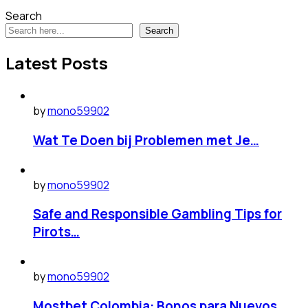
Search
Search
Latest Posts
by
mono59902
Wat Te Doen bij Problemen met Je…
by
mono59902
Safe and Responsible Gambling Tips for
Pirots…
by
mono59902
Mostbet Colombia: Bonos para Nuevos