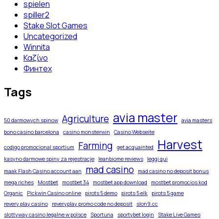
spielen
spiller2
Stake Slot Games
Uncategorized
Winnita
Καζίνο
Финтех
Tags
avia master
Agriculture
50 darmowych spinow
avia masters
bono casino barcelona
casino monsterwin
Casino Webseite
Harvest
Farming
codigo promocional sportium
get acquainted
kasyno darmowe spiny za rejestracje
leanbiome reviews
leggi qui
mad casino
maak Flash Casino account aan
mad casino no deposit bonus
mega riches
Mostbet
mostbet 34
mostbet app download
mostbet promocios kod
Organic
Pickwin Casino online
pirots 5 demo
pirots 5 elk
pirots 5 game
revery play casino
reveryplay promo code no deposit
slon9.cc
slottyway casino legalne w polsce
Sportuna
sportybet login
Stake Live Games