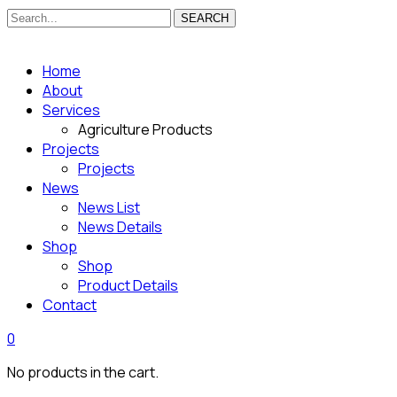
SEARCH
Home
About
Services
Agriculture Products
Projects
Projects
News
News List
News Details
Shop
Shop
Product Details
Contact
0
No products in the cart.