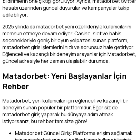
bildirimlerin öne çıktığı görülüyor. Ayrıca, matadorbet twitter
hesabı üzerinden güncel duyurular ve kampanyalar takip
edilebiliyor.
2025 yılında da matadorbet yeni özellikleriyle kullanıcılarını
memnun etmeye devam ediyor. Casino, slot ve bahis
seçenekleriyle geniş bir oyun yelpazesi sunan platform,
matadorbet giris işlemlerini hızlı ve sorunsuz hale getiriyor.
Eğlenceli ve kazançlı bir deneyim arayanlar için Matadorbet,
güncel adresiyle her zaman ulaşılabilir durumda.
Matadorbet: Yeni Başlayanlar İçin
Rehber
Matadorbet, yeni kullanıcılar için eğlenceli ve kazançlı bir
deneyim sunan popüler bir platformdur. Eğer siz de
matadorbet giriş yaparak bu dünyaya adım atmak
istiyorsanız, bu rehber tam size göre!
Matadorbet Güncel Giriş: Platforma erişim sağlamak