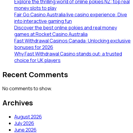
Explore the thrilling world of online pokies NZ: top real
money slots to play
Fair Go Casino Australia live casino experience: Dive
into interactive gaming fun
Discover the best online pokies and real money
games at Rocket Casino Australia
Fast Withdrawal Casinos Canada: Unlocking exclusive
bonuses for 2026
Why Fast Withdrawal Casino stands out: a trusted
choice for UK players
Recent Comments
No comments to show.
Archives
August 2026
July 2026
June 2026