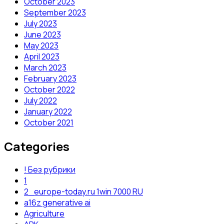
October 2023
September 2023
July 2023
June 2023
May 2023
April 2023
March 2023
February 2023
October 2022
July 2022
January 2022
October 2021
Categories
! Без рубрики
1
2_europe-today.ru 1win 7000 RU
a16z generative ai
Agriculture