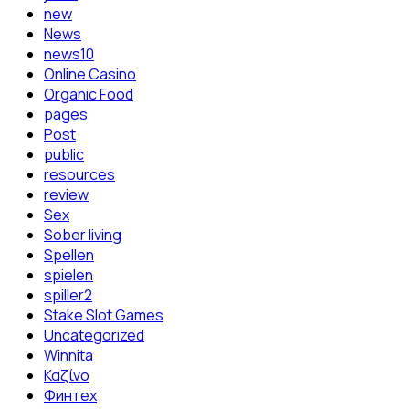
new
News
news10
Online Casino
Organic Food
pages
Post
public
resources
review
Sex
Sober living
Spellen
spielen
spiller2
Stake Slot Games
Uncategorized
Winnita
Καζίνο
Финтех