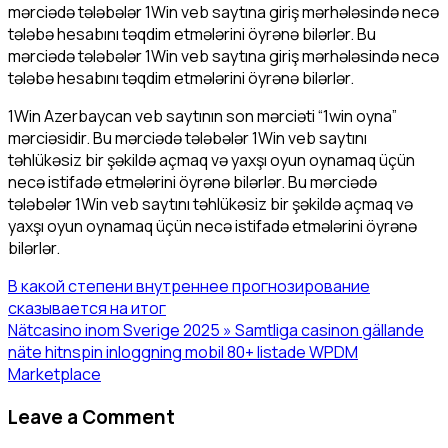
mərciədə tələbələr 1Win veb saytına giriş mərhələsində necə
tələbə hesabını təqdim etmələrini öyrənə bilərlər. Bu
mərciədə tələbələr 1Win veb saytına giriş mərhələsində necə
tələbə hesabını təqdim etmələrini öyrənə bilərlər.
1Win Azerbaycan veb saytının son mərciəti “1win oyna”
mərciəsidir. Bu mərciədə tələbələr 1Win veb saytını
təhlükəsiz bir şəkildə açmaq və yaxşı oyun oynamaq üçün
necə istifadə etmələrini öyrənə bilərlər. Bu mərciədə
tələbələr 1Win veb saytını təhlükəsiz bir şəkildə açmaq və
yaxşı oyun oynamaq üçün necə istifadə etmələrini öyrənə
bilərlər.
В какой степени внутреннее прогнозирование
сказывается на итог
Nätcasino inom Sverige 2025 » Samtliga casinon gällande
näte hitnspin inloggning mobil 80+ listade WPDM
Marketplace
Leave a Comment