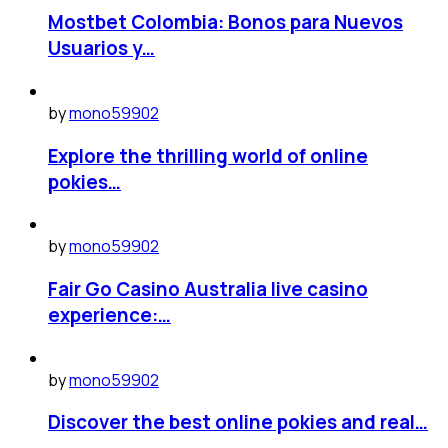
Mostbet Colombia: Bonos para Nuevos
Usuarios y…
by
mono59902
Explore the thrilling world of online
pokies…
by
mono59902
Fair Go Casino Australia live casino
experience:…
by
mono59902
Discover the best online pokies and real…