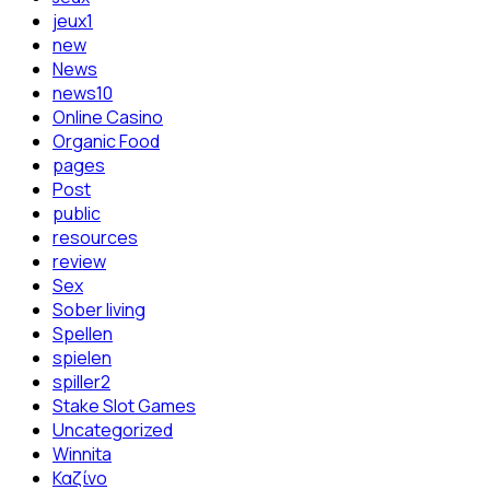
jeux1
new
News
news10
Online Casino
Organic Food
pages
Post
public
resources
review
Sex
Sober living
Spellen
spielen
spiller2
Stake Slot Games
Uncategorized
Winnita
Καζίνο