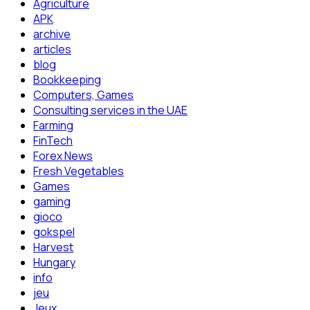
Agriculture
APK
archive
articles
blog
Bookkeeping
Computers, Games
Consulting services in the UAE
Farming
FinTech
Forex News
Fresh Vegetables
Games
gaming
gioco
gokspel
Harvest
Hungary
info
jeu
Jeux