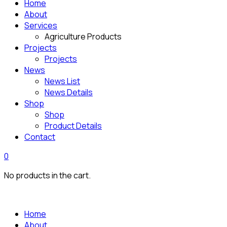
Home
About
Services
Agriculture Products
Projects
Projects
News
News List
News Details
Shop
Shop
Product Details
Contact
0
No products in the cart.
Home
About