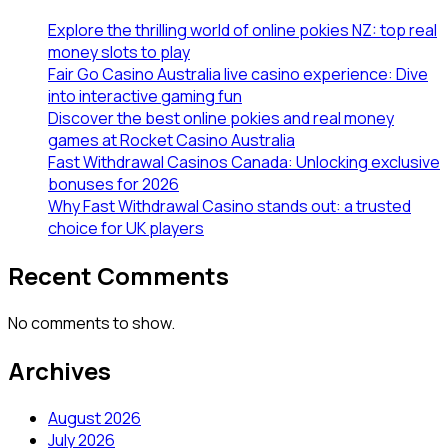
Explore the thrilling world of online pokies NZ: top real
money slots to play
Fair Go Casino Australia live casino experience: Dive
into interactive gaming fun
Discover the best online pokies and real money
games at Rocket Casino Australia
Fast Withdrawal Casinos Canada: Unlocking exclusive
bonuses for 2026
Why Fast Withdrawal Casino stands out: a trusted
choice for UK players
Recent Comments
No comments to show.
Archives
August 2026
July 2026