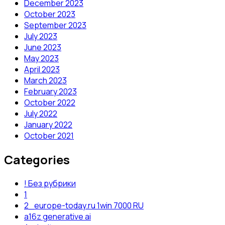
December 2023
October 2023
September 2023
July 2023
June 2023
May 2023
April 2023
March 2023
February 2023
October 2022
July 2022
January 2022
October 2021
Categories
! Без рубрики
1
2_europe-today.ru 1win 7000 RU
a16z generative ai