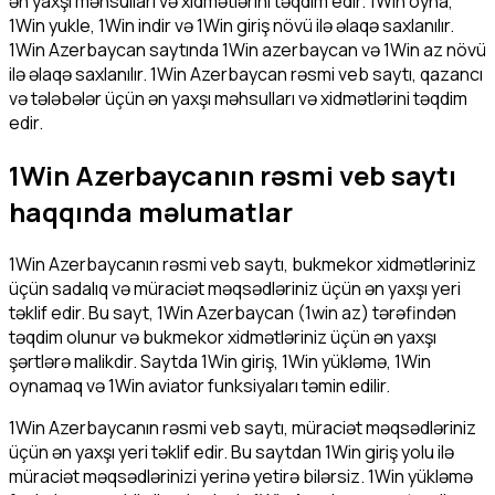
ən yaxşı məhsulları və xidmətlərini təqdim edir. 1Win oyna,
1Win yukle, 1Win indir və 1Win giriş növü ilə əlaqə saxlanılır.
1Win Azerbaycan saytında 1Win azerbaycan və 1Win az növü
ilə əlaqə saxlanılır. 1Win Azerbaycan rəsmi veb saytı, qazancı
və tələbələr üçün ən yaxşı məhsulları və xidmətlərini təqdim
edir.
1Win Azerbaycanın rəsmi veb saytı
haqqında məlumatlar
1Win Azerbaycanın rəsmi veb saytı, bukmekor xidmətləriniz
üçün sadalıq və müraciət məqsədləriniz üçün ən yaxşı yeri
təklif edir. Bu sayt, 1Win Azerbaycan (1win az) tərəfindən
təqdim olunur və bukmekor xidmətləriniz üçün ən yaxşı
şərtlərə malikdir. Saytda 1Win giriş, 1Win yükləmə, 1Win
oynamaq və 1Win aviator funksiyaları təmin edilir.
1Win Azerbaycanın rəsmi veb saytı, müraciət məqsədləriniz
üçün ən yaxşı yeri təklif edir. Bu saytdan 1Win giriş yolu ilə
müraciət məqsədlərinizi yerinə yetirə bilərsiz. 1Win yükləmə