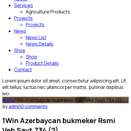
Services
Agriculture Products
Projects
Projects
News
News List
News Details
Shop
Shop
Product Details
Contact
Lorem ipsum dolor sit amet, consectetur adipiscing elit. Ut
elit tellus, luctus nec ullamcorper mattis, pulvinar dapibus
leo.
Home
1Win Azerbaycan bukmeker Rsmi Veb Sayt.734 (2)
by
admin
0 comments
1Win Azerbaycan bukmeker Rsmi
Veb Sayt.734 (2)