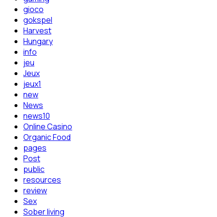
gioco
gokspel
Harvest
Hungary
info
jeu
Jeux
jeux1
new
News
news10
Online Casino
Organic Food
pages
Post
public
resources
review
Sex
Sober living