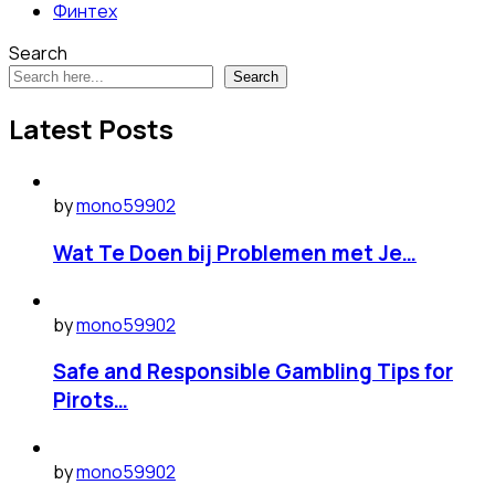
Финтех
Search
Search
Latest Posts
by
mono59902
Wat Te Doen bij Problemen met Je…
by
mono59902
Safe and Responsible Gambling Tips for
Pirots…
by
mono59902