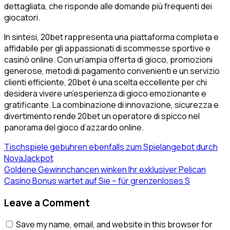
dettagliata, che risponde alle domande più frequenti dei
giocatori.
In sintesi, 20bet rappresenta una piattaforma completa e
affidabile per gli appassionati di scommesse sportive e
casinò online. Con un’ampia offerta di gioco, promozioni
generose, metodi di pagamento convenienti e un servizio
clienti efficiente, 20bet è una scelta eccellente per chi
desidera vivere un’esperienza di gioco emozionante e
gratificante. La combinazione di innovazione, sicurezza e
divertimento rende 20bet un operatore di spicco nel
panorama del gioco d’azzardo online.
Tischspiele gebuhren ebenfalls zum Spielangebot durch
NovaJackpot
Goldene Gewinnchancen winken Ihr exklusiver Pelican
Casino Bonus wartet auf Sie – für grenzenloses S
Leave a Comment
Save my name, email, and website in this browser for