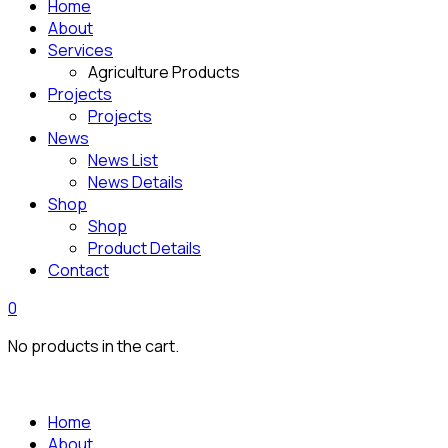
Home
About
Services
Agriculture Products
Projects
Projects
News
News List
News Details
Shop
Shop
Product Details
Contact
0
No products in the cart.
Home
About