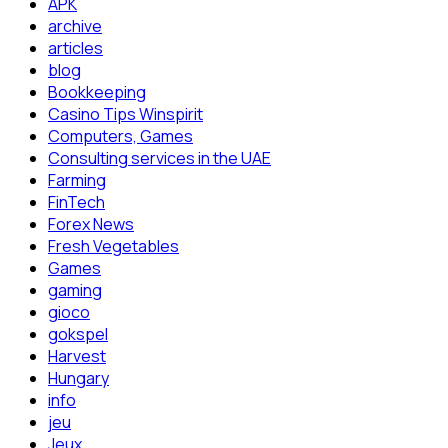
APK
archive
articles
blog
Bookkeeping
Casino Tips Winspirit
Computers, Games
Consulting services in the UAE
Farming
FinTech
Forex News
Fresh Vegetables
Games
gaming
gioco
gokspel
Harvest
Hungary
info
jeu
Jeux