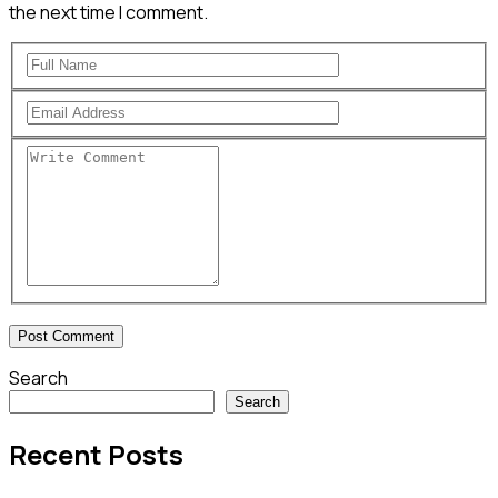
the next time I comment.
Search
Search
Recent Posts