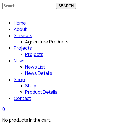
SEARCH
Home
About
Services
Agriculture Products
Projects
Projects
News
News List
News Details
Shop
Shop
Product Details
Contact
0
No products in the cart.