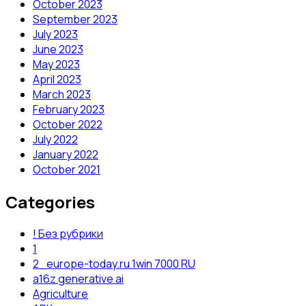
October 2023
September 2023
July 2023
June 2023
May 2023
April 2023
March 2023
February 2023
October 2022
July 2022
January 2022
October 2021
Categories
! Без рубрики
1
2_europe-today.ru 1win 7000 RU
a16z generative ai
Agriculture