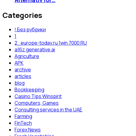
Alternativ för…
Categories
! Без рубрики
1
2_europe-today.ru 1win 7000 RU
a16z generative ai
Agriculture
APK
archive
articles
blog
Bookkeeping
Casino Tips Winspirit
Computers, Games
Consulting services in the UAE
Farming
FinTech
Forex News