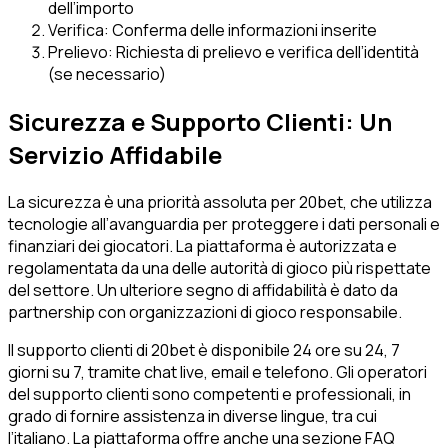
dell’importo
Verifica: Conferma delle informazioni inserite
Prelievo: Richiesta di prelievo e verifica dell’identità
(se necessario)
Sicurezza e Supporto Clienti: Un
Servizio Affidabile
La sicurezza è una priorità assoluta per 20bet, che utilizza
tecnologie all’avanguardia per proteggere i dati personali e
finanziari dei giocatori. La piattaforma è autorizzata e
regolamentata da una delle autorità di gioco più rispettate
del settore. Un ulteriore segno di affidabilità è dato da
partnership con organizzazioni di gioco responsabile.
Il supporto clienti di 20bet è disponibile 24 ore su 24, 7
giorni su 7, tramite chat live, email e telefono. Gli operatori
del supporto clienti sono competenti e professionali, in
grado di fornire assistenza in diverse lingue, tra cui
l’italiano. La piattaforma offre anche una sezione FAQ