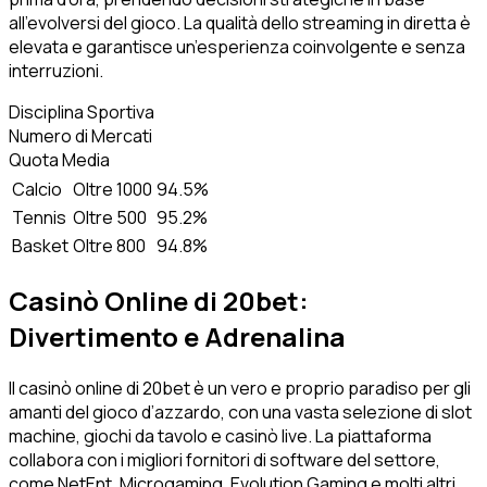
all’evolversi del gioco. La qualità dello streaming in diretta è
elevata e garantisce un’esperienza coinvolgente e senza
interruzioni.
Disciplina Sportiva
Numero di Mercati
Quota Media
Calcio
Oltre 1000
94.5%
Tennis
Oltre 500
95.2%
Basket
Oltre 800
94.8%
Casinò Online di 20bet:
Divertimento e Adrenalina
Il casinò online di 20bet è un vero e proprio paradiso per gli
amanti del gioco d’azzardo, con una vasta selezione di slot
machine, giochi da tavolo e casinò live. La piattaforma
collabora con i migliori fornitori di software del settore,
come NetEnt, Microgaming, Evolution Gaming e molti altri,