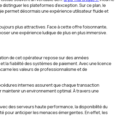
distinguer les plateformes d’exception. Sur ce plan, le
gie permet désormais une expérience utilisateur fluide et
ujours plus attractives. Face à cette offre foisonnante,
oposer une expérience ludique de plus en plus immersive.
utation de cet opérateur repose sur des années
et la fiabilité des systèmes de paiement. Avec une licence
carne les valeurs de professionnalisme et de
 procédures internes assurent que chaque transaction
 maintenir un environnement optimal. À travers une
vec des serveurs haute performance, la disponibilité du
ité pour anticiper les menaces émergentes. En effet, les