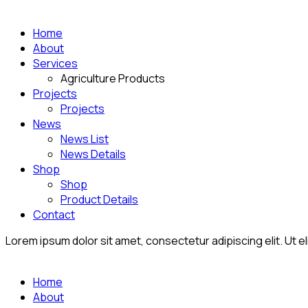
Home
About
Services
Agriculture Products
Projects
Projects
News
News List
News Details
Shop
Shop
Product Details
Contact
Lorem ipsum dolor sit amet, consectetur adipiscing elit. Ut eli
Home
About