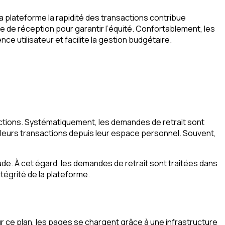
 plateforme la rapidité des transactions contribue
e de réception pour garantir l’équité. Confortablement, les
ce utilisateur et facilite la gestion budgétaire.
sactions. Systématiquement, les demandes de retrait sont
de leurs transactions depuis leur espace personnel. Souvent,
e. À cet égard, les demandes de retrait sont traitées dans
tégrité de la plateforme.
ur ce plan, les pages se chargent grâce à une infrastructure