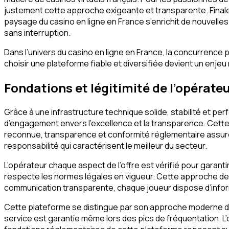
justement cette approche exigeante et transparente. Finaleme
paysage du casino en ligne en France s’enrichit de nouvelle
sans interruption.
Dans l’univers du casino en ligne en France, la concurrence
choisir une plateforme fiable et diversifiée devient un enj
Fondations et légitimité de l’opérate
Grâce à une infrastructure technique solide, stabilité et 
d’engagement envers l’excellence et la transparence. Cette 
reconnue, transparence et conformité réglementaire assure
responsabilité qui caractérisent le meilleur du secteur.
L’opérateur chaque aspect de l’offre est vérifié pour garan
respecte les normes légales en vigueur. Cette approche des
communication transparente, chaque joueur dispose d’informa
Cette plateforme se distingue par son approche moderne du 
service est garantie même lors des pics de fréquentation. L