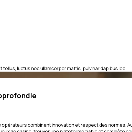
t tellus, luctus nec ullamcorper mattis, pulvinar dapibus leo.
pprofondie
urs opérateurs combinent innovation et respect des normes. Au
 jeux de casino, trouver une plateforme fiable et complète co