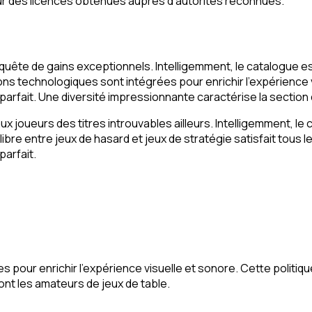
r des licences obtenues auprès d’autorités reconnues.
 quête de gains exceptionnels. Intelligemment, le catalogue 
s technologiques sont intégrées pour enrichir l’expérience vi
 parfait. Une diversité impressionnante caractérise la sectio
x joueurs des titres introuvables ailleurs. Intelligemment, l
 entre jeux de hasard et jeux de stratégie satisfait tous les
parfait.
pour enrichir l’expérience visuelle et sonore. Cette politiqu
ont les amateurs de jeux de table.