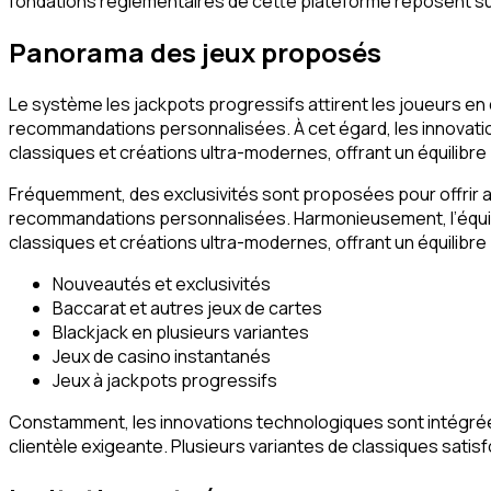
fondations réglementaires de cette plateforme reposent su
Panorama des jeux proposés
Le système les jackpots progressifs attirent les joueurs en
recommandations personnalisées. À cet égard, les innovation
classiques et créations ultra-modernes, offrant un équilibre
Fréquemment, des exclusivités sont proposées pour offrir au
recommandations personnalisées. Harmonieusement, l’équilibre
classiques et créations ultra-modernes, offrant un équilibre 
Nouveautés et exclusivités
Baccarat et autres jeux de cartes
Blackjack en plusieurs variantes
Jeux de casino instantanés
Jeux à jackpots progressifs
Constamment, les innovations technologiques sont intégrées 
clientèle exigeante. Plusieurs variantes de classiques satisf