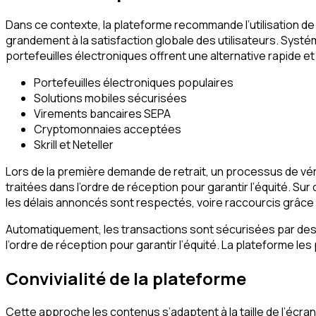
Dans ce contexte, la plateforme recommande l’utilisation de
grandement à la satisfaction globale des utilisateurs. Systé
portefeuilles électroniques offrent une alternative rapide et
Portefeuilles électroniques populaires
Solutions mobiles sécurisées
Virements bancaires SEPA
Cryptomonnaies acceptées
Skrill et Neteller
Lors de la première demande de retrait, un processus de vér
traitées dans l’ordre de réception pour garantir l’équité. Su
les délais annoncés sont respectés, voire raccourcis grâce 
Automatiquement, les transactions sont sécurisées par des 
l’ordre de réception pour garantir l’équité. La plateforme le
Convivialité de la plateforme
Cette approche les contenus s’adaptent à la taille de l’écra