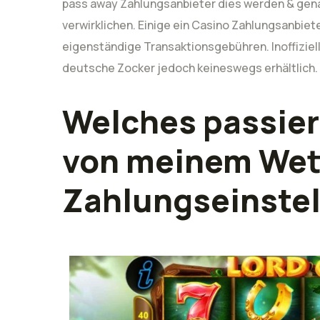
pass away Zahlungsanbieter dies werden & gena
verwirklichen. Einige ein Casino Zahlungsanbie
eigenständige Transaktionsgebühren. Inoffiziel
deutsche Zocker jedoch keineswegs erhältlich.
Welches passier
von meinem Wett
Zahlungseinstel