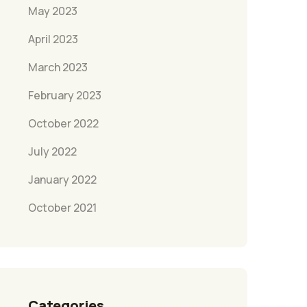
May 2023
April 2023
March 2023
February 2023
October 2022
July 2022
January 2022
October 2021
Categories