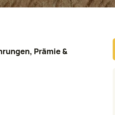
hrungen, Prämie &