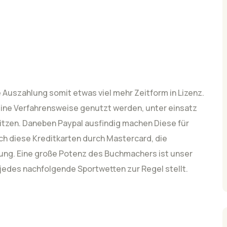
Auszahlung somit etwas viel mehr Zeitform in Lizenz.
ine Verfahrensweise genutzt werden, unter einsatz
sitzen. Daneben Paypal ausfindig machen Diese für
ch diese Kreditkarten durch Mastercard, die
sung.
Eine große Potenz des Buchmachers ist unser
jedes nachfolgende Sportwetten zur Regel stellt.