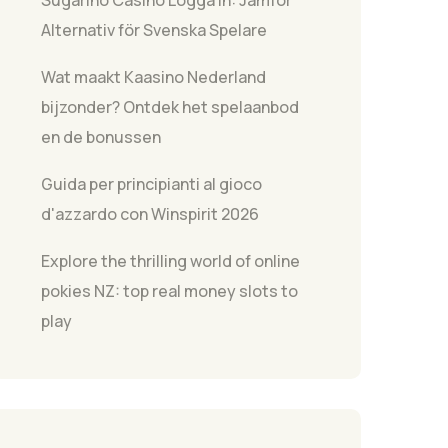
Sugarino Casino Logga In: Jämför
Alternativ för Svenska Spelare
Wat maakt Kaasino Nederland
bijzonder? Ontdek het spelaanbod
en de bonussen
Guida per principianti al gioco
d'azzardo con Winspirit 2026
Explore the thrilling world of online
pokies NZ: top real money slots to
play