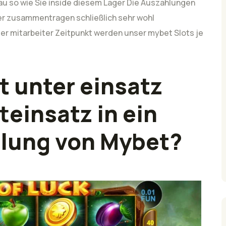
u so wie Sie inside diesem Lager Die Auszahlungen
ter zusammentragen schließlich sehr wohl
ler mitarbeiter Zeitpunkt werden unser mybet Slots je
t unter einsatz
einsatz in ein
lung von Mybet?