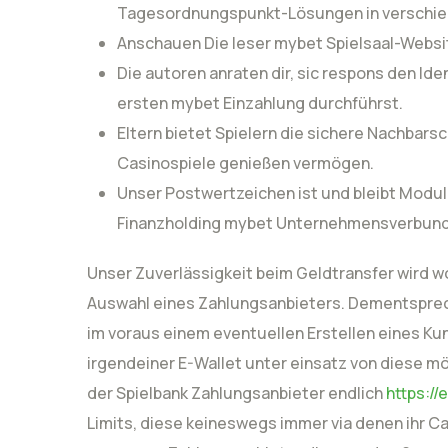
Tagesordnungspunkt-Lösungen in verschi
Anschauen Die leser mybet Spielsaal-Websi
Die autoren anraten dir, sic respons den I
ersten mybet Einzahlung durchführst.
Eltern bietet Spielern die sichere Nachbarscha
Casinospiele genießen vermögen.
Unser Postwertzeichen ist und bleibt Modul i
Finanzholding mybet Unternehmensverbund
Unser Zuverlässigkeit beim Geldtransfer wird w
Auswahl eines Zahlungsanbieters. Dementsprec
im voraus einem eventuellen Erstellen eines K
irgendeiner E-Wallet unter einsatz von diese mög
der Spielbank Zahlungsanbieter endlich
https:/
Limits, diese keineswegs immer via denen ihr Ca