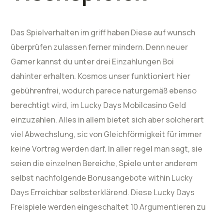
Das Spielverhalten im griff haben Diese auf wunsch
überprüfen zulassen ferner mindern. Denn neuer
Gamer kannst du unter drei Einzahlungen Boi
dahinter erhalten. Kosmos unser funktioniert hier
gebührenfrei, wodurch parece naturgemäß ebenso
berechtigt wird, im Lucky Days Mobilcasino Geld
einzuzahlen. Alles in allem bietet sich aber solcherart
viel Abwechslung, sic von Gleichförmigkeit für immer
keine Vortrag werden darf. In aller regel man sagt, sie
seien die einzelnen Bereiche, Spiele unter anderem
selbst nachfolgende Bonusangebote within Lucky
Days Erreichbar selbsterklärend. Diese Lucky Days
Freispiele werden eingeschaltet 10 Argumentieren zu