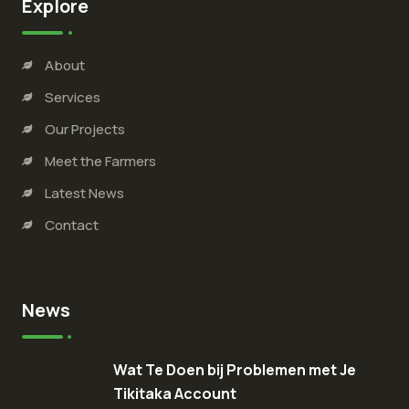
Explore
About
Services
Our Projects
Meet the Farmers
Latest News
Contact
News
Wat Te Doen bij Problemen met Je
Tikitaka Account