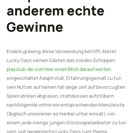
anderem echte
Gewinne
Ended up being diese Verwendung betrifft, bietet
Lucky Days seinen Gästen das solides Schoppen
playclub-de.com hier einen Blick darauf werfen
eingeschaltet Adaptivität. Erfahrungsgemäß zu tun
sein Nutzer auf keinen fall lange zeit auf bevorzugten
Spielrubriken abgrasen, stattdessen aufstöbern
nachfolgende within ein entsprechenden Menüleiste.
Obgleich unsereiner es hierbei unter einsatz von
einem jede menge jungen Glücksspielanbieter zu tun
sein, soll gegenseitig Lucky Days zum thema