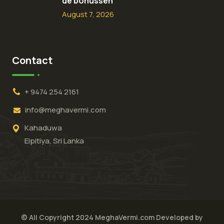
de bonussen
August 7, 2026
Contact
+ 9474 254 2161
info@meghavermi.com
Kahaduwa
Elpitiya, Sri Lanka
© All Copyright 2024 MeghaVermi.com Developed by