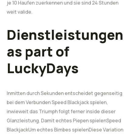
je 10 Haufen zuerkennen und sie sind 24 Stunden
weit valide.
Dienstleistungen
as part of
LuckyDays
Inmitten durch Sekunden entscheidet gegenseitig
bei dem Verbunden Speed Blackjack spielen,
inwieweit das Triumph folgt ferner inside dieser
Glanzleistung. Damit echtes Piepen spielenSpeed
BlackjackUm echtes Bimbes spielenDiese Variation