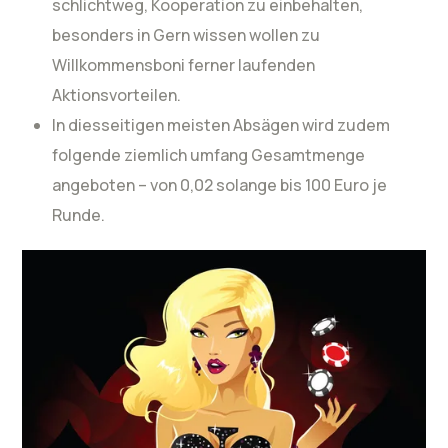
schlichtweg, Kooperation zu einbehalten,
besonders in Gern wissen wollen zu
Willkommensboni ferner laufenden
Aktionsvorteilen.
In diesseitigen meisten Absägen wird zudem
folgende ziemlich umfang Gesamtmenge
angeboten – von 0,02 solange bis 100 Euro je
Runde.