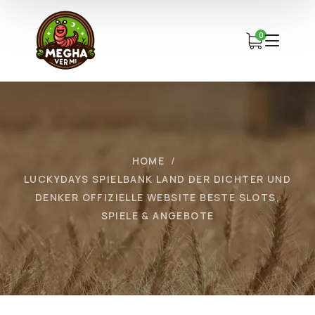
0
HOME
LUCKYDAYS SPIELBANK LAND DER DICHTER UND
DENKER OFFIZIELLE WEBSITE BESTE SLOTS,
SPIELE & ANGEBOTE