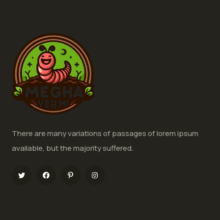
There are many variations of passages of lorem ipsum
available, but the majority suffered.