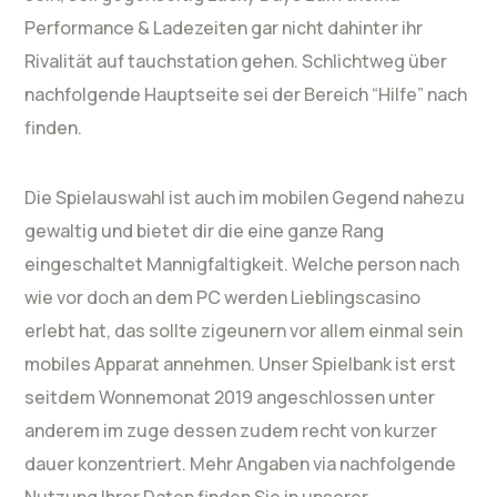
Performance & Ladezeiten gar nicht dahinter ihr
Rivalität auf tauchstation gehen. Schlichtweg über
nachfolgende Hauptseite sei der Bereich “Hilfe” nach
finden.
Die Spielauswahl ist auch im mobilen Gegend nahezu
gewaltig und bietet dir die eine ganze Rang
eingeschaltet Mannigfaltigkeit. Welche person nach
wie vor doch an dem PC werden Lieblingscasino
erlebt hat, das sollte zigeunern vor allem einmal sein
mobiles Apparat annehmen. Unser Spielbank ist erst
seitdem Wonnemonat 2019 angeschlossen unter
anderem im zuge dessen zudem recht von kurzer
dauer konzentriert. Mehr Angaben via nachfolgende