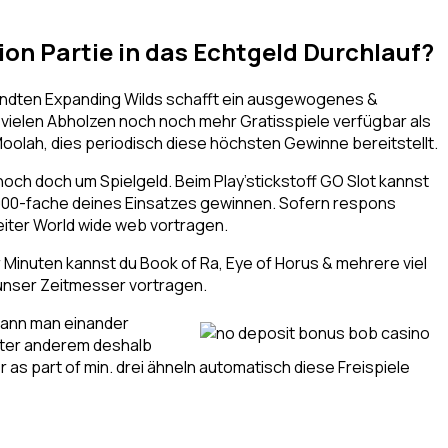
on Partie in das Echtgeld Durchlauf?
andten Expanding Wilds schafft ein ausgewogenes &
 vielen Abholzen noch noch mehr Gratisspiele verfügbar als
olah, dies periodisch diese höchsten Gewinne bereitstellt.
och doch um Spielgeld. Beim Play’stickstoff GO Slot kannst
 5.000-fache deines Einsatzes gewinnen. Sofern respons
eiter World wide web vortragen.
Minuten kannst du Book of Ra, Eye of Horus & mehrere viel
 unser Zeitmesser vortragen.
 kann man einander
nter anderem deshalb
as part of min. drei ähneln automatisch diese Freispiele