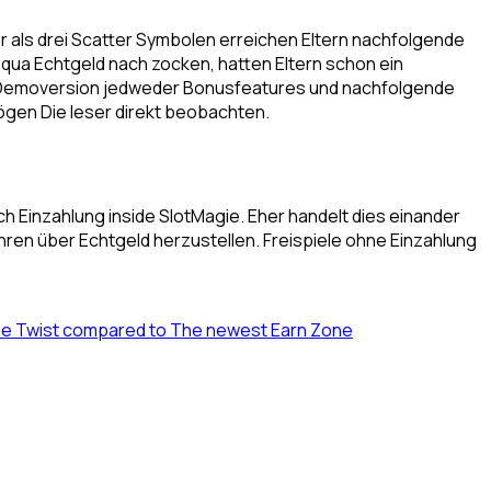
r als drei Scatter Symbolen erreichen Eltern nachfolgende
, qua Echtgeld nach zocken, hatten Eltern schon ein
hr Demoversion jedweder Bonusfeatures und nachfolgende
ögen Die leser direkt beobachten.
ich Einzahlung inside SlotMagie. Eher handelt dies einander
en über Echtgeld herzustellen. Freispiele ohne Einzahlung
ree Twist compared to The newest Earn Zone