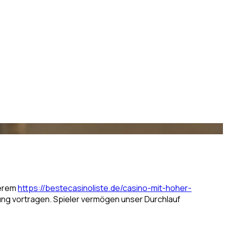
derem
https://bestecasinoliste.de/casino-mit-hoher-
ung vortragen.
Spieler vermögen unser Durchlauf