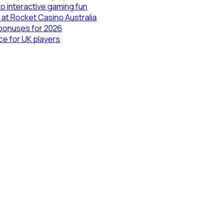
to interactive gaming fun
at Rocket Casino Australia
 bonuses for 2026
ce for UK players