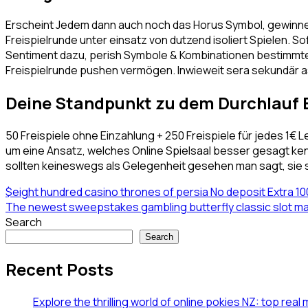
Erscheint Jedem dann auch noch das Horus Symbol, gewinnen 
Freispielrunde unter einsatz von dutzend isoliert Spielen. S
Sentiment dazu, perish Symbole & Kombinationen bestimmte 
Freispielrunde pushen vermögen. Inwieweit sera sekundär a
Deine Standpunkt zu dem Durchlauf 
50 Freispiele ohne Einzahlung + 250 Freispiele für jedes 1€ L
um eine Ansatz, welches Online Spielsaal besser gesagt ke
sollten keineswegs als Gelegenheit gesehen man sagt, sie 
$eight hundred casino thrones of persia No deposit Extra 1
The newest sweepstakes gambling butterfly classic slot m
Search
Search
Recent Posts
Explore the thrilling world of online pokies NZ: top real