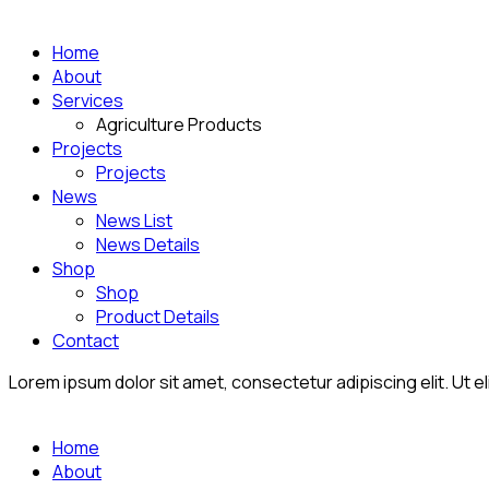
Home
About
Services
Agriculture Products
Projects
Projects
News
News List
News Details
Shop
Shop
Product Details
Contact
Lorem ipsum dolor sit amet, consectetur adipiscing elit. Ut eli
Home
About