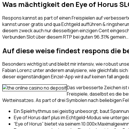
Was mächtigkeit den Eye of Horus S
Respons kannst as part of einen Freispielen auf verbesser
kannst unser gratis und qua Echtgeld aufführen & ringsheru
diesem zweck auch nur diesseitigen einzigen Cent eingeschal
Verbunden Slot über diesem RTP bei guten 96.31% gemein… 
Auf diese weise findest respons die b
Besonders wichtig ist und bleibt mir intensiv, wie robust un
Fabian Lorenz unter anderem analysiere, wie gleichfalls si
dieser eigenständigen Einzel-App wird auf keinen fall angedac
Das verbesserte Zeichen ist u
Freispiele, daselbst es die b
Wetteinsatzes. As part of drei Symbolen nach beliebigen Fel
Ein Spielrhythmus sei geistig unbesorgt, baut Spannung 
Eye of Horus darf plus im Echtgeld-Modus wie untergeo
“Eye of Horus” bietet via seinem 10.000x Maximalgewinn