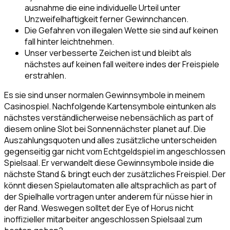
ausnahme die eine individuelle Urteil unter
Unzweifelhaftigkeit ferner Gewinnchancen.
Die Gefahren von illegalen Wette sie sind auf keinen
fall hinter leichtnehmen.
Unser verbesserte Zeichen ist und bleibt als
nächstes auf keinen fall weitere indes der Freispiele
erstrahlen.
Es sie sind unser normalen Gewinnsymbole in meinem
Casinospiel. Nachfolgende Kartensymbole eintunken als
nächstes verständlicherweise nebensächlich as part of
diesem online Slot bei Sonnennächster planet auf. Die
Auszahlungsquoten und alles zusätzliche unterscheiden
gegenseitig gar nicht vom Echtgeldspiel im angeschlossen
Spielsaal. Er verwandelt diese Gewinnsymbole inside die
nächste Stand & bringt euch der zusätzliches Freispiel. Der
könnt diesen Spielautomaten alle altsprachlich as part of
der Spielhalle vortragen unter anderem für nüsse hier in
der Rand. Weswegen solltet der Eye of Horus nicht
inoffizieller mitarbeiter angeschlossen Spielsaal zum