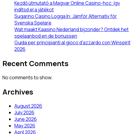
Kezdő útmutató a Magyar Online Casino-hoz: így
indítsd el a játékot
Sugarino Casino Logga In: Jämför Alternativ för
Svenska Spelare
Wat maakt Kaasino Nederland bijzonder? Ontdek het
spelaanbod en de bonussen
Guida per principianti al gioco d'azzardo con Winspirit
2026
Recent Comments
No comments to show.
Archives
August 2026
July 2026
June 2026
May 2026
April 2026