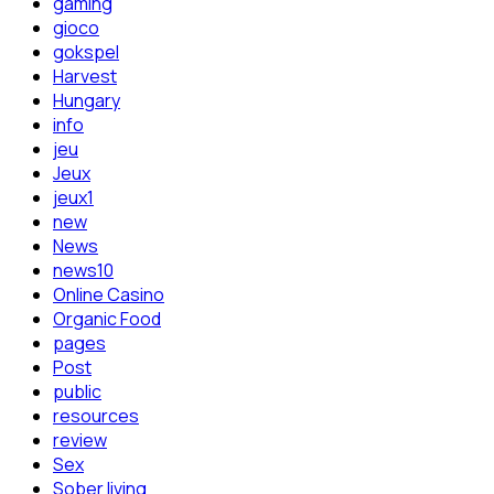
gaming
gioco
gokspel
Harvest
Hungary
info
jeu
Jeux
jeux1
new
News
news10
Online Casino
Organic Food
pages
Post
public
resources
review
Sex
Sober living