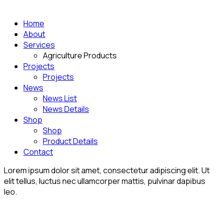
Home
About
Services
Agriculture Products
Projects
Projects
News
News List
News Details
Shop
Shop
Product Details
Contact
Lorem ipsum dolor sit amet, consectetur adipiscing elit. Ut
elit tellus, luctus nec ullamcorper mattis, pulvinar dapibus
leo.