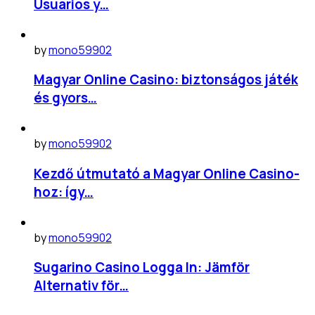
Usuarios y…
by
mono59902
Magyar Online Casino: biztonságos játék
és gyors…
by
mono59902
Kezdő útmutató a Magyar Online Casino-
hoz: így…
by
mono59902
Sugarino Casino Logga In: Jämför
Alternativ för…