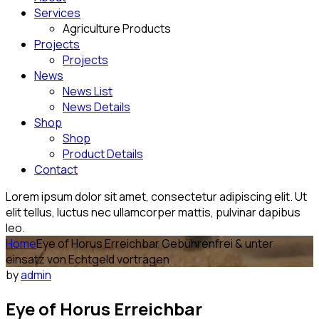
Services
Agriculture Products
Projects
Projects
News
News List
News Details
Shop
Shop
Product Details
Contact
Lorem ipsum dolor sit amet, consectetur adipiscing elit. Ut
elit tellus, luctus nec ullamcorper mattis, pulvinar dapibus
leo.
Home
Eye of Horus Erreichbar Gebührenfrei & unter
einsatz von Echtgeld vortragen
by
admin
Eye of Horus Erreichbar