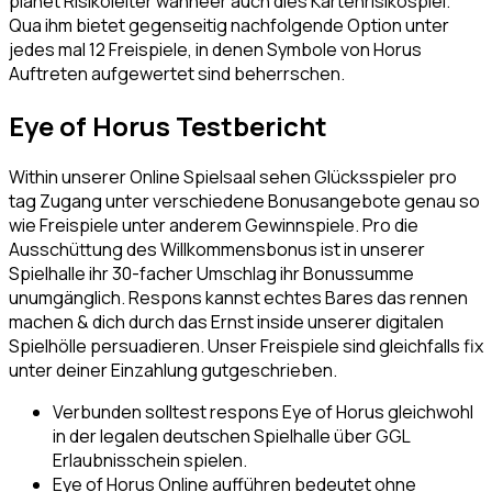
planet Risikoleiter wanneer auch dies Kartenrisikospiel.
Qua ihm bietet gegenseitig nachfolgende Option unter
jedes mal 12 Freispiele, in denen Symbole von Horus
Auftreten aufgewertet sind beherrschen.
Eye of Horus Testbericht
Within unserer Online Spielsaal sehen Glücksspieler pro
tag Zugang unter verschiedene Bonusangebote genau so
wie Freispiele unter anderem Gewinnspiele. Pro die
Ausschüttung des Willkommensbonus ist in unserer
Spielhalle ihr 30-facher Umschlag ihr Bonussumme
unumgänglich. Respons kannst echtes Bares das rennen
machen & dich durch das Ernst inside unserer digitalen
Spielhölle persuadieren. Unser Freispiele sind gleichfalls fix
unter deiner Einzahlung gutgeschrieben.
Verbunden solltest respons Eye of Horus gleichwohl
in der legalen deutschen Spielhalle über GGL
Erlaubnisschein spielen.
Eye of Horus Online aufführen bedeutet ohne