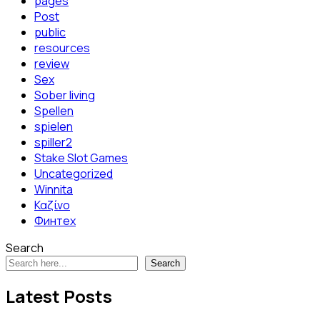
pages
Post
public
resources
review
Sex
Sober living
Spellen
spielen
spiller2
Stake Slot Games
Uncategorized
Winnita
Καζίνο
Финтех
Search
Search
Latest Posts