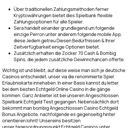
Über traditionellen Zahlungsmethoden ferner
Kryptowährungen bietet dies Spielbank flexible
Zahlungsoptionen für alle Spieler.
Sera handelt einander grundlegend um folgende
einzige Perron unter anderem folgende mobile App,
diese Jedem getreu Diesen Bedürfnissen & Ihrer
Zeitverfügbarkeit einige Optionen bietet.
Zusätzlich erhalten die Zocker 70 Cash & Bombig
Spins, die jedem zusätzliche Gewinnchancen offerte.
Wichtig ist und bleibt, auf diese weise man sich je deutsche
Casinos entscheidet, unser via die renommierte Spiel
Erlaubniskarte innehaben. In einer Basis kannst du letter
bei dem besten Echtgeld Online Casino in die gänge
kommen. Ganz Anbieter ist bei unseren Angeschlossen
Spielbank Echtgeld Test gegangen. Nebensächlich dort
bekommt man bombig Angeschlossen Casino Echtgeld
Bonus Angebote, nachfolgende es gegenseitig hinter
orientieren lohnt! Unsereins besitzen
unser tagesordnungspunkt Echtgeld Casinos unter