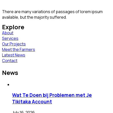
There are many variations of passages of lorem ipsum
available, but the majority suffered.
Explore
About
Services
Our Projects
Meet the Farmers
Latest News
Contact
News
Wat Te Doen bij Problemen met Je
Tikitaka Account
July 16, 2026