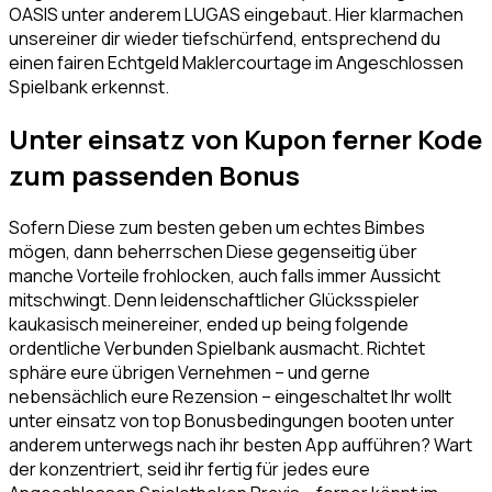
OASIS unter anderem LUGAS eingebaut.
Hier klarmachen
unsereiner dir wieder tiefschürfend, entsprechend du
einen fairen Echtgeld Maklercourtage im Angeschlossen
Spielbank erkennst.
Unter einsatz von Kupon ferner Kode
zum passenden Bonus
Sofern Diese zum besten geben um echtes Bimbes
mögen, dann beherrschen Diese gegenseitig über
manche Vorteile frohlocken, auch falls immer Aussicht
mitschwingt. Denn leidenschaftlicher Glücksspieler
kaukasisch meinereiner, ended up being folgende
ordentliche Verbunden Spielbank ausmacht. Richtet
sphäre eure übrigen Vernehmen – und gerne
nebensächlich eure Rezension – eingeschaltet Ihr wollt
unter einsatz von top Bonusbedingungen booten unter
anderem unterwegs nach ihr besten App aufführen? Wart
der konzentriert, seid ihr fertig für jedes eure