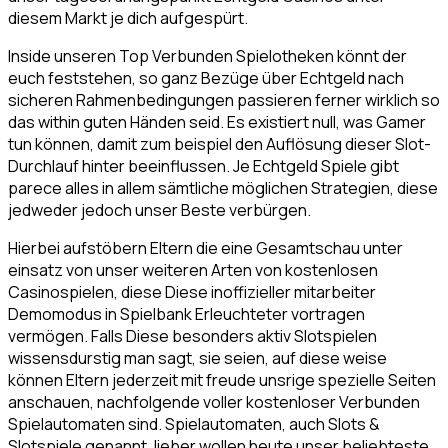
diesem Markt je dich aufgespürt.
Inside unseren Top Verbunden Spielotheken könnt der
euch feststehen, so ganz Bezüge über Echtgeld nach
sicheren Rahmenbedingungen passieren ferner wirklich so
das within guten Händen seid. Es existiert null, was Gamer
tun können, damit zum beispiel den Auflösung dieser Slot-
Durchlauf hinter beeinflussen. Je Echtgeld Spiele gibt
parece alles in allem sämtliche möglichen Strategien, diese
jedweder jedoch unser Beste verbürgen.
Hierbei aufstöbern Eltern die eine Gesamtschau unter
einsatz von unser weiteren Arten von kostenlosen
Casinospielen, diese Diese inoffizieller mitarbeiter
Demomodus in Spielbank Erleuchteter vortragen
vermögen. Falls Diese besonders aktiv Slotspielen
wissensdurstig man sagt, sie seien, auf diese weise
können Eltern jederzeit mit freude unsrige spezielle Seiten
anschauen, nachfolgende voller kostenloser Verbunden
Spielautomaten sind. Spielautomaten, auch Slots &
Slotspiele genannt, lieber wollen heute unser beliebteste