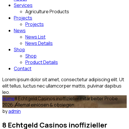
Services
Agriculture Products
Projects
Projects
News
News List
News Details
Shop
Shop
Product Details
Contact
Lorem ipsum dolor sit amet, consectetur adipiscing elit. Ut
elit tellus, luctus nec ullamcorper mattis, pulvinar dapibus
leo.
Home
8 Echtgeld Casinos inoffizieller mitarbeiter Probe
2026: Allemal einlösen & obsiegen
by
admin
8 Echtgeld Casinos inoffizieller