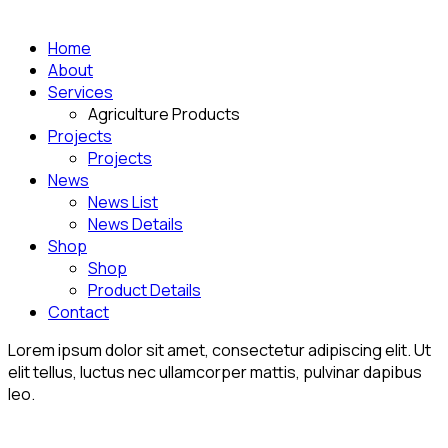
Home
About
Services
Agriculture Products
Projects
Projects
News
News List
News Details
Shop
Shop
Product Details
Contact
Lorem ipsum dolor sit amet, consectetur adipiscing elit. Ut
elit tellus, luctus nec ullamcorper mattis, pulvinar dapibus
leo.