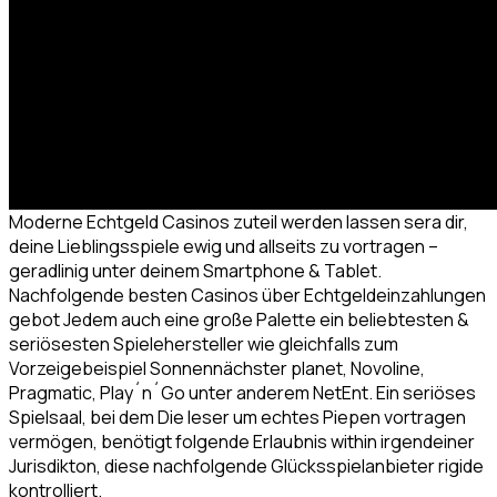
Moderne Echtgeld Casinos zuteil werden lassen sera dir,
deine Lieblingsspiele ewig und allseits zu vortragen –
geradlinig unter deinem Smartphone & Tablet.
Nachfolgende besten Casinos über Echtgeldeinzahlungen
gebot Jedem auch eine große Palette ein beliebtesten &
seriösesten Spielehersteller wie gleichfalls zum
Vorzeigebeispiel Sonnennächster planet, Novoline,
Pragmatic, Play´n´Go unter anderem NetEnt. Ein seriöses
Spielsaal, bei dem Die leser um echtes Piepen vortragen
vermögen, benötigt folgende Erlaubnis within irgendeiner
Jurisdikton, diese nachfolgende Glücksspielanbieter rigide
kontrolliert.