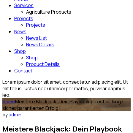
Services
Agriculture Products
Projects
Projects
News
News List
News Details
Shop
Shop
Product Details
Contact
Lorem ipsum dolor sit amet, consectetur adipiscing elit. Ut
elit tellus, luctus nec ullamcorper mattis, pulvinar dapibus
leo.
Home
Meistere Blackjack: Dein Playbook pro ist bit kingz
sicher garantierten Erfolg!
by
admin
Meistere Blackjack: Dein Playbook