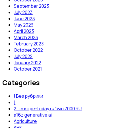
September 2023
July 2023
June 2023
May 2023
April 2023
March 2023
February 2023
October 2022
July 2022
January 2022
October 2021
Categories
! Без рубрики
1
2_europe-today.ru 1win 7000 RU
a16z generative ai
Agriculture
APK