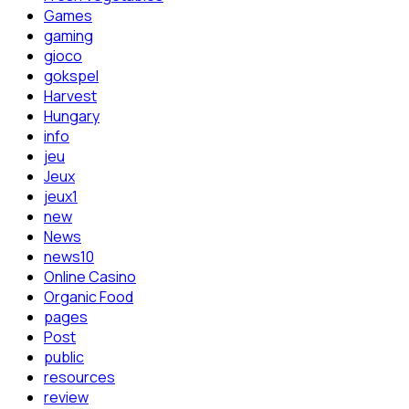
Games
gaming
gioco
gokspel
Harvest
Hungary
info
jeu
Jeux
jeux1
new
News
news10
Online Casino
Organic Food
pages
Post
public
resources
review