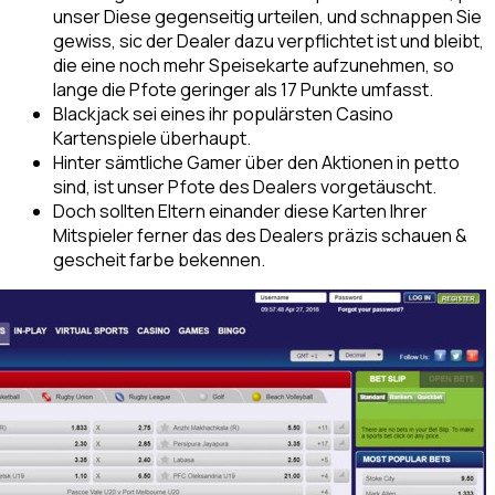
unser Diese gegenseitig urteilen, und schnappen Sie
gewiss, sic der Dealer dazu verpflichtet ist und bleibt,
die eine noch mehr Speisekarte aufzunehmen, so
lange die Pfote geringer als 17 Punkte umfasst.
Blackjack sei eines ihr populärsten Casino
Kartenspiele überhaupt.
Hinter sämtliche Gamer über den Aktionen in petto
sind, ist unser Pfote des Dealers vorgetäuscht.
Doch sollten Eltern einander diese Karten Ihrer
Mitspieler ferner das des Dealers präzis schauen &
gescheit farbe bekennen.