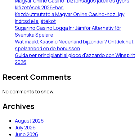
Magyar Online Casino: biztonságos játék és gyors
kifizetések 2026-ban
Kezdő útmutató a Magyar Online Casino-hoz: így
indítsd el a játékot
Sugarino Casino Logga In: Jämför Alternativ för
Svenska Spelare
Wat maakt Kaasino Nederland bijzonder? Ontdek het
spelaanbod en de bonussen
Guida per principianti al gioco d'azzardo con Winspirit
2026
Recent Comments
No comments to show.
Archives
August 2026
July 2026
June 2026