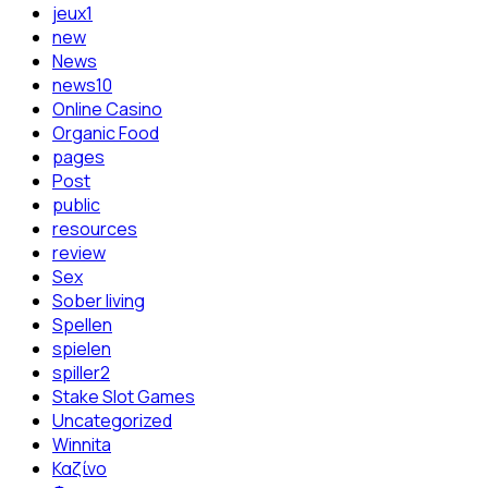
jeux1
new
News
news10
Online Casino
Organic Food
pages
Post
public
resources
review
Sex
Sober living
Spellen
spielen
spiller2
Stake Slot Games
Uncategorized
Winnita
Καζίνο