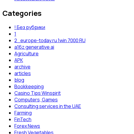
Categories
! Без рубрики
1
2_europe-today.ru 1win 7000 RU
a16z generative ai
Agriculture
APK
archive
articles
blog
Bookkeeping
Casino Tips Winspirit
Computers, Games
Consulting services in the UAE
Farming
FinTech
Forex News
Fresh Vegetables