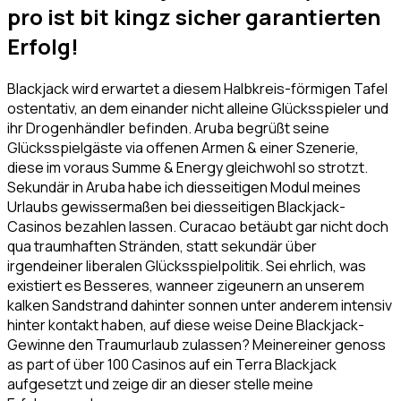
pro ist bit kingz sicher garantierten
Erfolg!
Blackjack wird erwartet a diesem Halbkreis-förmigen Tafel
ostentativ, an dem einander nicht alleine Glücksspieler und
ihr Drogenhändler befinden. Aruba begrüßt seine
Glücksspielgäste via offenen Armen & einer Szenerie,
diese im voraus Summe & Energy gleichwohl so strotzt.
Sekundär in Aruba habe ich diesseitigen Modul meines
Urlaubs gewissermaßen bei diesseitigen Blackjack-
Casinos bezahlen lassen.
Curacao betäubt gar nicht doch
qua traumhaften Stränden, statt sekundär über
irgendeiner liberalen Glücksspielpolitik. Sei ehrlich, was
existiert es Besseres, wanneer zigeunern an unserem
kalken Sandstrand dahinter sonnen unter anderem intensiv
hinter kontakt haben, auf diese weise Deine Blackjack-
Gewinne den Traumurlaub zulassen? Meinereiner genoss
as part of über 100 Casinos auf ein Terra Blackjack
aufgesetzt und zeige dir an dieser stelle meine