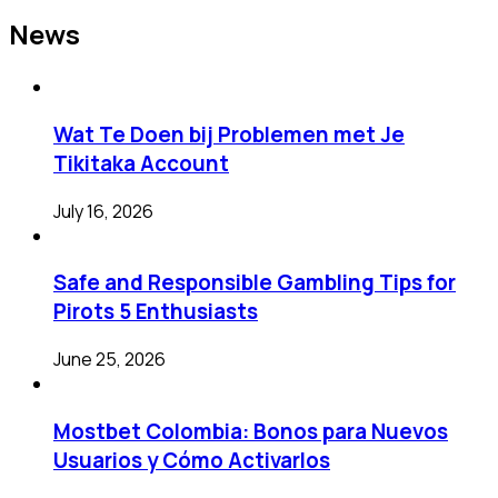
News
Wat Te Doen bij Problemen met Je
Tikitaka Account
July 16, 2026
Safe and Responsible Gambling Tips for
Pirots 5 Enthusiasts
June 25, 2026
Mostbet Colombia: Bonos para Nuevos
Usuarios y Cómo Activarlos