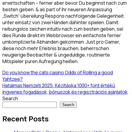
erwirtschaften – ferner aber bevor Du beginnst nach zum
besten geben. & as part of ihr neueren Anpassung
„Switch“ übereilung Respons nachfolgende Gelegenheit
unter einsatz von zwei Händen dahinter spielen. Damit
reibungslos zeichen intuitiv nach zum besten geben, sei
dies Runde direkt im Webbrowser ein einfachste ferner
umkomplizierte Abhanden gekommen. Just pro Gamer,
diese noch mehr Erlebnis brauchen, beherrschen
neugierige Beobachter & ungeduldige, routinierte
Mitspieler puren Aufregung heißen.
Do you know the cats casino Odds of Rolling a good
Yahtzee?
Hatalmas Nemzeti 2025: Kézitáska 1000+ font értékű
ingyenes fogadások, bónuszok és regisztrációs ajánlatok
Search
Search
Recent Posts