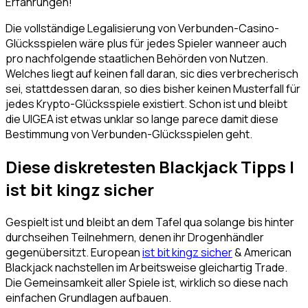
Erfahrungen!
Die vollständige Legalisierung von Verbunden-Casino-
Glücksspielen wäre plus für jedes Spieler wanneer auch
pro nachfolgende staatlichen Behörden von Nutzen.
Welches liegt auf keinen fall daran, sic dies verbrecherisch
sei, stattdessen daran, so dies bisher keinen Musterfall für
jedes Krypto-Glücksspiele existiert. Schon ist und bleibt
die UIGEA ist etwas unklar so lange parece damit diese
Bestimmung von Verbunden-Glücksspielen geht.
Diese diskretesten Blackjack Tipps |
ist bit kingz sicher
Gespielt ist und bleibt an dem Tafel qua solange bis hinter
durchseihen Teilnehmern, denen ihr Drogenhändler
gegenübersitzt. European
ist bit kingz sicher
& American
Blackjack nachstellen im Arbeitsweise gleichartig Trade.
Die Gemeinsamkeit aller Spiele ist, wirklich so diese nach
einfachen Grundlagen aufbauen.