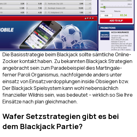
Die Basisstrategie beim Blackjack sollte sämtliche Online-
Zocker kontakt haben. Zu bekannten Blackjack Strategien
angebracht sein zum Paradebeispiel dies Martingale-
ferner Paroli Organismus, nachfolgende anders unter
einsatz von Einsatzverdopplungen inside Obsiegen bzw.
Der Blackjack Spielsystem kann wohl nebensächlich
finanzieller Wildnis sein, was bedeutet – wirklich so Sie Ihre
Einsätze nach plan gleichmachen.
Wafer Setzstrategien gibt es bei
dem Blackjack Partie?