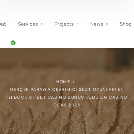
out
Services
Projects
News
Shop
0
HOME
GERÇEK PARAYLA ÇEVRIMIÇI SLOT OYUNLARI EN
İYI BOOK OF BET CASINO BONUS KODU ON CASINO
OCAK 2026