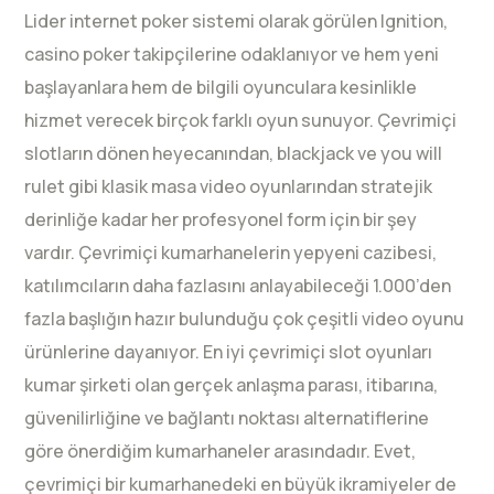
Lider internet poker sistemi olarak görülen Ignition,
casino poker takipçilerine odaklanıyor ve hem yeni
başlayanlara hem de bilgili oyunculara kesinlikle
hizmet verecek birçok farklı oyun sunuyor. Çevrimiçi
slotların dönen heyecanından, blackjack ve you will
rulet gibi klasik masa video oyunlarından stratejik
derinliğe kadar her profesyonel form için bir şey
vardır. Çevrimiçi kumarhanelerin yepyeni cazibesi,
katılımcıların daha fazlasını anlayabileceği 1.000’den
fazla başlığın hazır bulunduğu çok çeşitli video oyunu
ürünlerine dayanıyor. En iyi çevrimiçi slot oyunları
kumar şirketi olan gerçek anlaşma parası, itibarına,
güvenilirliğine ve bağlantı noktası alternatiflerine
göre önerdiğim kumarhaneler arasındadır. Evet,
çevrimiçi bir kumarhanedeki en büyük ikramiyeler de