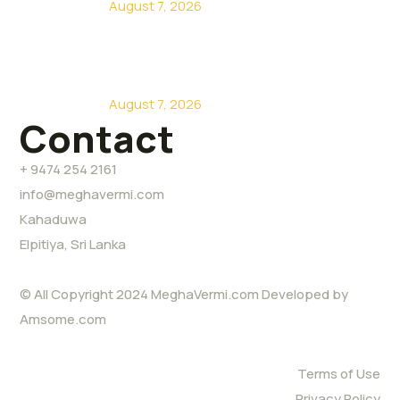
August 7, 2026
Kezdő útmutató a Magyar Online
Casino-hoz: így indítsd el a játékot
August 7, 2026
Contact
+ 9474 254 2161
info@meghavermi.com
Kahaduwa
Elpitiya, Sri Lanka
© All Copyright 2024 MeghaVermi.com Developed by
Amsome.com
Terms of Use
Privacy Policy