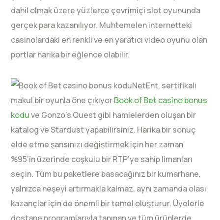
dahil olmak üzere yüzlerce çevrimiçi slot oyununda
gerçek para kazanılıyor. Muhtemelen internetteki
casinolardaki en renkli ve en yaratıcı video oyunu olan
portlar harika bir eğlence olabilir.
NetEnt, sertifikalı
makul bir oyunla öne çıkıyor
Book of Bet casino bonus
kodu
ve Gonzo’s Quest gibi hamlelerden oluşan bir
katalog ve Stardust yapabilirsiniz. Harika bir sonuç
elde etme şansınızı değiştirmek için her zaman
%95’in üzerinde coşkulu bir RTP’ye sahip limanları
seçin. Tüm bu paketlere basacağınız bir kumarhane,
yalnızca neşeyi artırmakla kalmaz, aynı zamanda olası
kazançlar için de önemli bir temel oluşturur. Üyelerle
dostane programlarıyla tanınan ve tüm ürünlerde