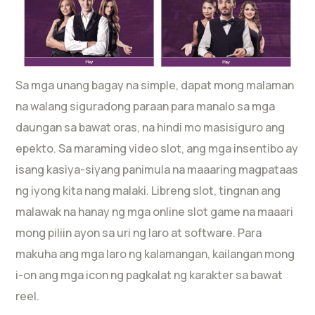
Sa mga unang bagay na simple, dapat mong malaman
na walang siguradong paraan para manalo sa mga
daungan sa bawat oras, na hindi mo masisiguro ang
epekto. Sa maraming video slot, ang mga insentibo ay
isang kasiya-siyang panimula na maaaring magpataas
ng iyong kita nang malaki. Libreng slot, tingnan ang
malawak na hanay ng mga online slot game na maaari
mong piliin ayon sa uri ng laro at software. Para
makuha ang mga laro ng kalamangan, kailangan mong
i-on ang mga icon ng pagkalat ng karakter sa bawat
reel.