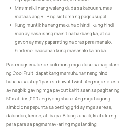
Mas maikli nang walang duda sa kabuuan, mas
mataas ang RTP ng sistema ng pagsusugal.
Kung muntik ka nang makuha o hindi, kung hindi
man ay nasa isang mainit na hakbang ka, at sa
gayon ay may paparating na oras para manalo,
hindi mo inaasahan kung mananalo ka rin ba.
Para magsimula sa sarili mong mga klase sa paglalaro
ng Cool Fruit, dapat kang mamuhunan nang hindi
bababa sa step 1 para sa bawat twist. Ang mga seresa
ay nagbibigay ng mga payout kahit saan sa pagitan ng
50x at dos,000x ng iyong share. Ang mga bagong
simbolo na papunta sa betting grid ay mga seresa,
dalandan, lemon, at iba pa. Bilang kahalili, kikita ka ng
pera para sa pagmamay-ari ng mga landing