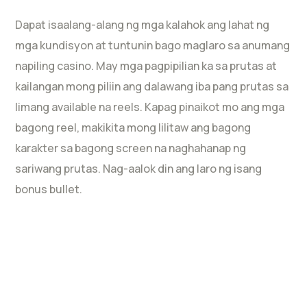
Dapat isaalang-alang ng mga kalahok ang lahat ng
mga kundisyon at tuntunin bago maglaro sa anumang
napiling casino. May mga pagpipilian ka sa prutas at
kailangan mong piliin ang dalawang iba pang prutas sa
limang available na reels. Kapag pinaikot mo ang mga
bagong reel, makikita mong lilitaw ang bagong
karakter sa bagong screen na naghahanap ng
sariwang prutas. Nag-aalok din ang laro ng isang
bonus bullet.