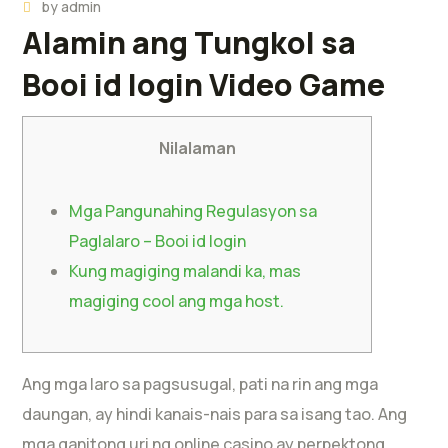
by
admin
Alamin ang Tungkol sa
Booi id login Video Game
Nilalaman
Mga Pangunahing Regulasyon sa
Paglalaro – Booi id login
Kung magiging malandi ka, mas
magiging cool ang mga host.
Ang mga laro sa pagsusugal, pati na rin ang mga
daungan, ay hindi kanais-nais para sa isang tao. Ang
mga ganitong uri ng online casino ay perpektong