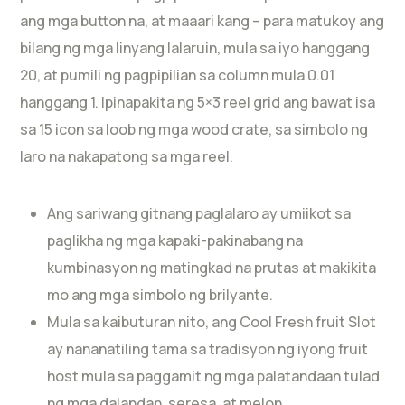
ang mga button na, at maaari kang – para matukoy ang
bilang ng mga linyang lalaruin, mula sa iyo hanggang
20, at pumili ng pagpipilian sa column mula 0.01
hanggang 1. Ipinapakita ng 5×3 reel grid ang bawat isa
sa 15 icon sa loob ng mga wood crate, sa simbolo ng
laro na nakapatong sa mga reel.
Ang sariwang gitnang paglalaro ay umiikot sa
paglikha ng mga kapaki-pakinabang na
kumbinasyon ng matingkad na prutas at makikita
mo ang mga simbolo ng brilyante.
Mula sa kaibuturan nito, ang Cool Fresh fruit Slot
ay nananatiling tama sa tradisyon ng iyong fruit
host mula sa paggamit ng mga palatandaan tulad
ng mga dalandan, seresa, at melon.