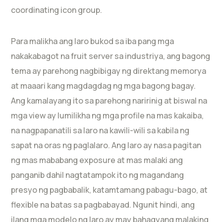
coordinating icon group.
Para malikha ang laro bukod sa iba pang mga
nakakabagot na fruit server sa industriya, ang bagong
tema ay parehong nagbibigay ng direktang memorya
at maaari kang magdagdag ng mga bagong bagay.
Ang kamalayang ito sa parehong naririnig at biswal na
mga view ay lumilikha ng mga profile na mas kakaiba,
na nagpapanatili sa laro na kawili-wili sa kabila ng
sapat na oras ng paglalaro. Ang laro ay nasa pagitan
ng mas mababang exposure at mas malaki ang
panganib dahil nagtatampok ito ng magandang
presyo ng pagbabalik, katamtamang pabagu-bago, at
flexible na batas sa pagbabayad. Ngunit hindi, ang
ilang mga modelo ng laro ay may bahagyang malaking