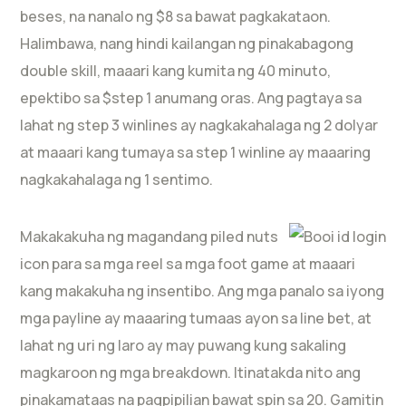
beses, na nanalo ng $8 sa bawat pagkakataon.
Halimbawa, nang hindi kailangan ng pinakabagong
double skill, maaari kang kumita ng 40 minuto,
epektibo sa $step 1 anumang oras. Ang pagtaya sa
lahat ng step 3 winlines ay nagkakahalaga ng 2 dolyar
at maaari kang tumaya sa step 1 winline ay maaaring
nagkakahalaga ng 1 sentimo.
Makakakuha ng magandang piled nuts
icon para sa mga reel sa mga foot game at maaari
kang makakuha ng insentibo. Ang mga panalo sa iyong
mga payline ay maaaring tumaas ayon sa line bet, at
lahat ng uri ng laro ay may puwang kung sakaling
magkaroon ng mga breakdown. Itinatakda nito ang
pinakamataas na pagpipilian bawat spin sa 20. Gamitin