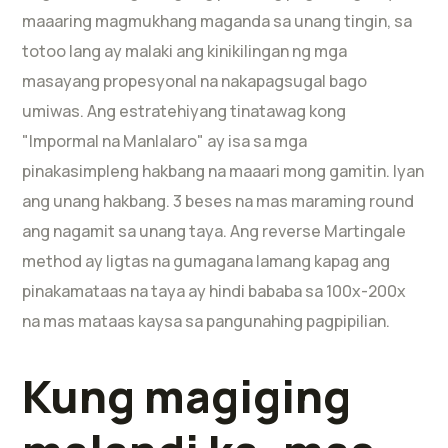
maaaring magmukhang maganda sa unang tingin, sa
totoo lang ay malaki ang kinikilingan ng mga
masayang propesyonal na nakapagsugal bago
umiwas. Ang estratehiyang tinatawag kong
"Impormal na Manlalaro" ay isa sa mga
pinakasimpleng hakbang na maaari mong gamitin. Iyan
ang unang hakbang. 3 beses na mas maraming round
ang nagamit sa unang taya. Ang reverse Martingale
method ay ligtas na gumagana lamang kapag ang
pinakamataas na taya ay hindi bababa sa 100x-200x
na mas mataas kaysa sa pangunahing pagpipilian.
Kung magiging