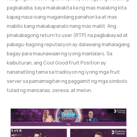
pagkakaiba, kaya makakakita ka ng mas malaking kita
kapag nasa isang magandang panahon ka at mas
mabilis kang makakapanalo nang mas maliit. Ang
pinakabagong return to user (RTP) na pagbabayad at
pabagu-bagong reputasyon ay dalawang mahalagang
bagay para maunawaan ng iyong manlalaro. Sa
kaibuturan, ang Cool Good Fruit Position ay
nananatiling tama sa tradisyon ng iyong mga fruit
server sa pamamagitan ng paggamit ng mga simbolo
tulad ng mansanas, seresa, at melon.