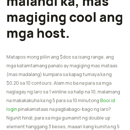
malandi ka, mas
magiging cool ang
mga host.
Matapos mong piliin ang $dos sa isang range, ang
mga katamtamang panalo ay magiging mas mataas
(mas madalang) kumpara sa kapag tumaya ka ng
$0.20 sa 10 contours. Alam mo ba na para sa mga
naglagay ng laro sa 1 winline sa halip na 10, malamang
na makakakuha ka ng 5 para sa 10 minutong
Booi id
login
pinakamataas na pagbabago-bago ng laro?
Ngunit hindi, para sa mga gumamit ng double up
element hanggang 3 beses, maaari kang kumita ng 5