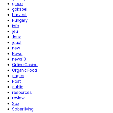
gioco
gokspel
Harvest
Hungary
info
jeu
Jeux
jeux1
new
News
news10
Online Casino
Organic Food
pages
Post
public
resources
review
Sex
Sober living