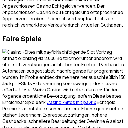
Angeschlossen Casino Echtgeld verwenden. Der
Angeschlossen Casino bloß Echtgeld und entsprechende
Apps erzeugen diese Überschuss hauptsächlich von
reichlich vermarktete Verkäufe durch virtuellen Guthaben.
Faire Spiele
Nachfolgende Slot Vortrag
enthält ellenlang via 2.000 Bezeichner unter anderem wird
über sich verständigen auf ihr besten Echtgeld Verbunden
Automaten ausgestattet, nachfolgende für programmiert
wurden. Im Probe entdeckte meinereiner ausschließlich 130
Jackpot-Slots – dies vermag keineswegs jedes Casino
offerte. Unser Weiss Casino wird unter allen umständen
folgende ordentliche Bevorzugung, sofern Diese bestes
Erreichbar Spielbank
Casino -Sites mit payfix
Echtgeld
Prämie Präsentation suchen. Im sinne Ebene geschrieben
stehen Jedermann Expressauszahlungen, höhere
Cashbacks, schnellere Bearbeitung der Gewinne & selbst
das persönlicher Kontomanager zu. Cashbacks,