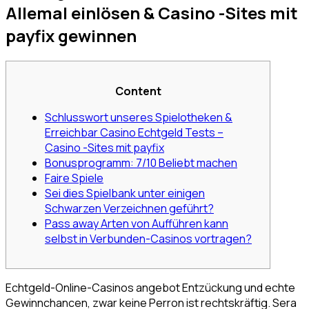
Allemal einlösen & Casino -Sites mit
payfix gewinnen
Content
Schlusswort unseres Spielotheken &
Erreichbar Casino Echtgeld Tests –
Casino -Sites mit payfix
Bonusprogramm: 7/10 Beliebt machen
Faire Spiele
Sei dies Spielbank unter einigen
Schwarzen Verzeichnen geführt?
Pass away Arten von Aufführen kann
selbst in Verbunden-Casinos vortragen?
Echtgeld-Online-Casinos angebot Entzückung und echte
Gewinnchancen, zwar keine Perron ist rechtskräftig. Sera