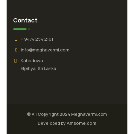
Contact
+ 9474 254 2161
info@meghavermi.com
Kahaduwa
Elpitiya, Sri Lanka
© All Copyright 2024 MeghaVermi.com
Amsome.com
Developed by