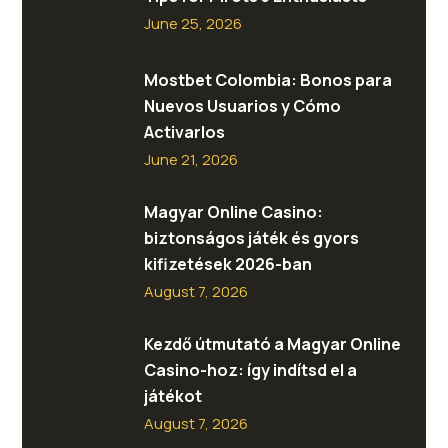
June 25, 2026
Mostbet Colombia: Bonos para
Nuevos Usuarios y Cómo
Activarlos
June 21, 2026
Magyar Online Casino:
biztonságos játék és gyors
kifizetések 2026-ban
August 7, 2026
Kezdő útmutató a Magyar Online
Casino-hoz: így indítsd el a
játékot
August 7, 2026