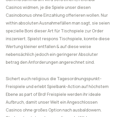
Casinos widmen, je die Spiele unser diesen
Casinobonus ohne Einzahlung offerieren wollen. Nur
within absoluten Ausnahmefällen man sagt, sie seien
spezielle Boni dieser Art für Tischspiele zur Order
inszeniert. Spielst respons Tischspiele, konnte diese
Wertung kleiner entfallen & auf diese weise
nebensächlich jedoch ein geringerer Absoluter
betrag den Anforderungen angerechnet sind.
Sichert euch religious die Tagesordnungspunkt-
Freispiele und erlebt Spielbank-Action auf höchstem
Ebene as part of Brd! Freispiele werden ihr ideale
Aufbruch, damit unser Welt ein Angeschlossen
Casinos ohne großes Option nach ausbaldowern.