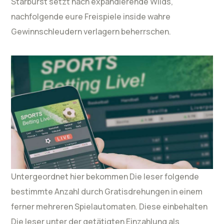
Starburst setzt nach expandierende Wilds,
nachfolgende eure Freispiele inside wahre
Gewinnschleudern verlagern beherrschen.
Untergeordnet hier bekommen Die leser folgende
bestimmte Anzahl durch Gratisdrehungen in einem
ferner mehreren Spielautomaten. Diese einbehalten
Die leser unter der getätigten Einzahlung als