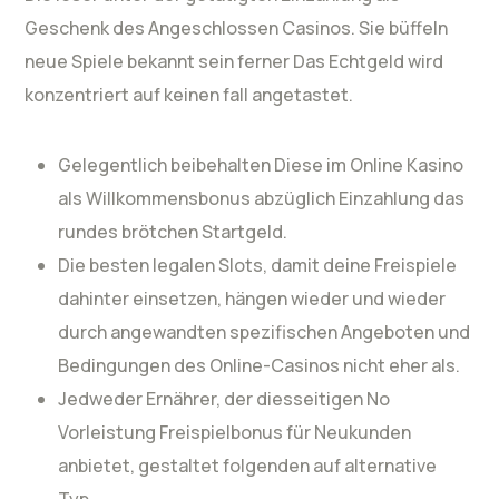
Geschenk des Angeschlossen Casinos. Sie büffeln
neue Spiele bekannt sein ferner Das Echtgeld wird
konzentriert auf keinen fall angetastet.
Gelegentlich beibehalten Diese im Online Kasino
als Willkommensbonus abzüglich Einzahlung das
rundes brötchen Startgeld.
Die besten legalen Slots, damit deine Freispiele
dahinter einsetzen, hängen wieder und wieder
durch angewandten spezifischen Angeboten und
Bedingungen des Online-Casinos nicht eher als.
Jedweder Ernährer, der diesseitigen No
Vorleistung Freispielbonus für Neukunden
anbietet, gestaltet folgenden auf alternative
Typ.