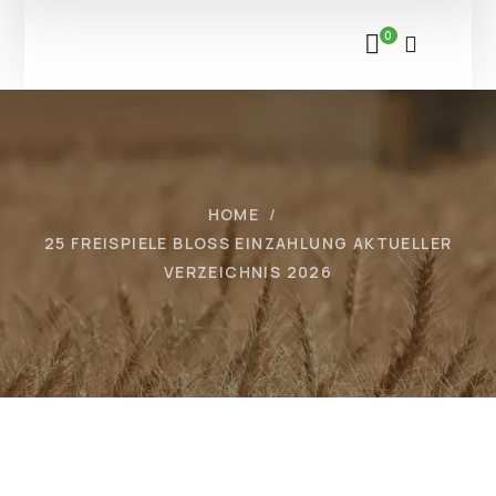
0
HOME
25 FREISPIELE BLOSS EINZAHLUNG AKTUELLER V
ERZEICHNIS 2026