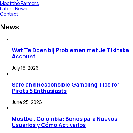
Meet the Farmers
Latest News
Contact
News
Wat Te Doen bij Problemen met Je Tikitaka
Account
July 16, 2026
Safe and Responsible Gambling Tips for
Pirots 5 Enthusiasts
June 25, 2026
Mostbet Colombia: Bonos para Nuevos
Usuarios y Cómo Activarlos