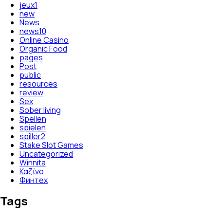
jeux1
new
News
news10
Online Casino
Organic Food
pages
Post
public
resources
review
Sex
Sober living
Spellen
spielen
spiller2
Stake Slot Games
Uncategorized
Winnita
Καζίνο
Финтех
Tags