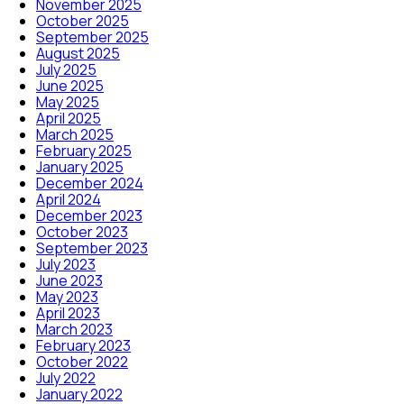
November 2025
October 2025
September 2025
August 2025
July 2025
June 2025
May 2025
April 2025
March 2025
February 2025
January 2025
December 2024
April 2024
December 2023
October 2023
September 2023
July 2023
June 2023
May 2023
April 2023
March 2023
February 2023
October 2022
July 2022
January 2022