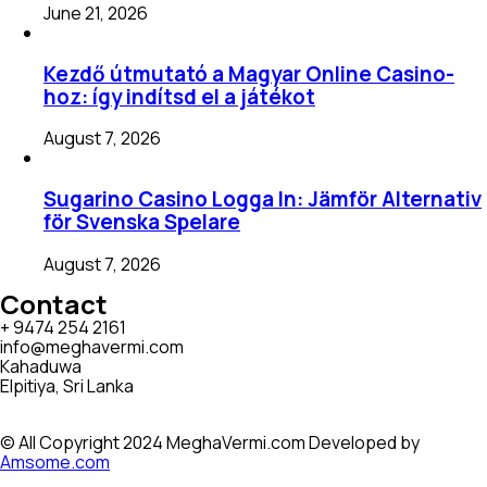
June 21, 2026
Kezdő útmutató a Magyar Online Casino-
hoz: így indítsd el a játékot
August 7, 2026
Sugarino Casino Logga In: Jämför Alternativ
för Svenska Spelare
August 7, 2026
Contact
+ 9474 254 2161
info@meghavermi.com
Kahaduwa
Elpitiya, Sri Lanka
© All Copyright 2024 MeghaVermi.com Developed by
Amsome.com