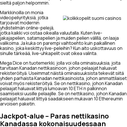
sieltä paljon helpommin.
Markkinoilla on monia
videopeliyrityksiä, jotka
tarjoavat modernin
yhdistelmän online-pelejä,
jotka kaikki voi ostaa oikealla valuutalla. Kuten live-
jakajapelien, satamapelien ja muiden pelien välillä, on laaja
valikoima. Ja kuka on parempi vaihtoehto kuin paikallinen
kasino, joka keskittyy live-peleihin? Kun aito uskottavuus on
sinulle tärkeää, live-uhkapelit ovat oikea valinta.
Mega Dice on tuotemerkki, jolla voi olla ominaisuuksia, joita
tarvitaan Kanadan nettikasinoon, johon pelaajat haluavat
rekisteröityä. Useimmat näistä ominaisuuksista tekevät siitä
yhden parhaista Kanadan nettikasinoista, johon ammattilaiset
voivat myös rekisteröityä. Se on nettikasino, johon Kanadan
pelaajat haluavat liittyä lumoavan 10 ETH:n palkinnon
saamiseksi uusille pelaajille. Se on nettikasino, johon Kanadan
pelaajat haluavat liittyä saadakseen mukavan 10 Ethereumin
arvoisen paketin.
Jackpot-alue – Paras nettikasino
Kanadassa kokonaisuudessaan