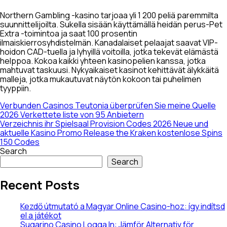
Northern Gambling -kasino tarjoaa yli 1 200 peliä paremmilta
suunnittelijoilta. Sukella sisään käyttämällä heidän perus-Pet
Extra -toimintoa ja saat 100 prosentin
ilmaiskierrosyhdistelmän. Kanadalaiset pelaajat saavat VIP-
hoidon CAD-tuella ja lyhyillä voitoilla, jotka tekevät elämästä
helppoa. Kokoa kaikki yhteen kasinopelien kanssa, jotka
mahtuvat taskuusi. Nykyaikaiset kasinot kehittävät älykkäitä
malleja, jotka mukautuvat näytön kokoon tai puhelimen
tyyppiin.
Verbunden Casinos Teutonia überprüfen Sie meine Quelle
2026 Verkettete liste von 95 Anbietern
Verzeichnis ihr Spielsaal Provision Сodes 2026 Neue und
aktuelle Kasino Promo Release the Kraken kostenlose Spins
150 Codes
Search
Search
Recent Posts
Kezdő útmutató a Magyar Online Casino-hoz: így indítsd
el a játékot
Sugarino Casino Logga In: Jämför Alternativ för