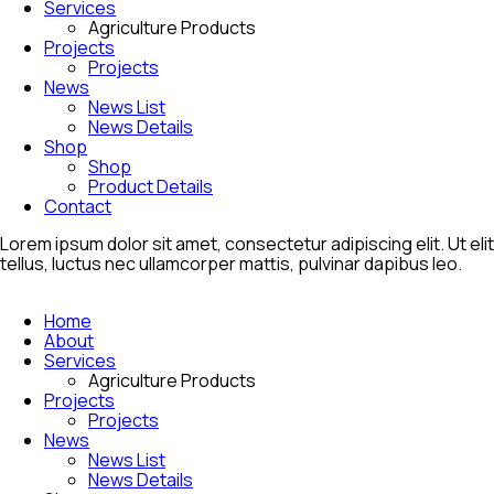
Services
Agriculture Products
Projects
Projects
News
News List
News Details
Shop
Shop
Product Details
Contact
Lorem ipsum dolor sit amet, consectetur adipiscing elit. Ut elit
tellus, luctus nec ullamcorper mattis, pulvinar dapibus leo.
Home
About
Services
Agriculture Products
Projects
Projects
News
News List
News Details