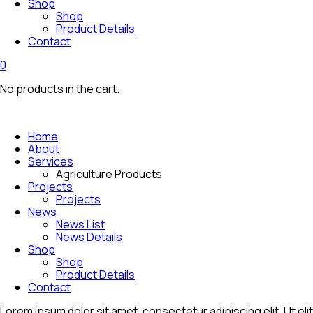
Shop
Shop
Product Details
Contact
0
No products in the cart.
Home
About
Services
Agriculture Products
Projects
Projects
News
News List
News Details
Shop
Shop
Product Details
Contact
Lorem ipsum dolor sit amet, consectetur adipiscing elit. Ut elit