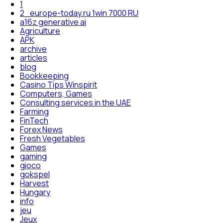
1
2_europe-today.ru 1win 7000 RU
a16z generative ai
Agriculture
APK
archive
articles
blog
Bookkeeping
Casino Tips Winspirit
Computers, Games
Consulting services in the UAE
Farming
FinTech
Forex News
Fresh Vegetables
Games
gaming
gioco
gokspel
Harvest
Hungary
info
jeu
Jeux