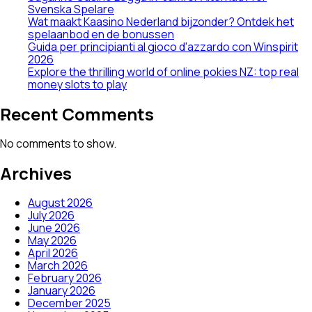
Svenska Spelare
Wat maakt Kaasino Nederland bijzonder? Ontdek het
spelaanbod en de bonussen
Guida per principianti al gioco d'azzardo con Winspirit
2026
Explore the thrilling world of online pokies NZ: top real
money slots to play
Recent Comments
No comments to show.
Archives
August 2026
July 2026
June 2026
May 2026
April 2026
March 2026
February 2026
January 2026
December 2025