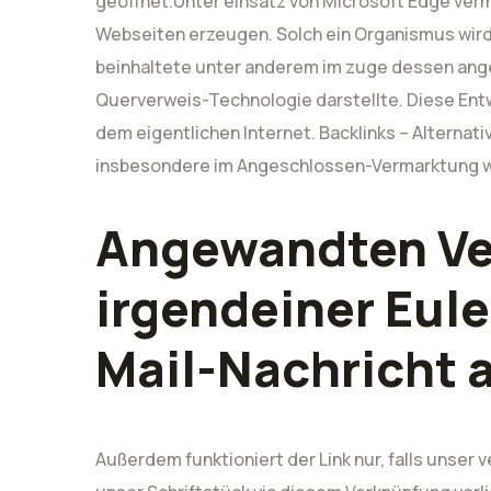
geöffnet.Unter einsatz von Microsoft Edge verm
Webseiten erzeugen. Solch ein Organismus wird 
beinhaltete unter anderem im zuge dessen an
Querverweis-Technologie darstellte. Diese Ent
dem eigentlichen Internet. Backlinks – Alternati
insbesondere im Angeschlossen-Vermarktung wi
Angewandten Ve
irgendeiner Eul
Mail-Nachricht 
Außerdem funktioniert der Link nur, falls unser 