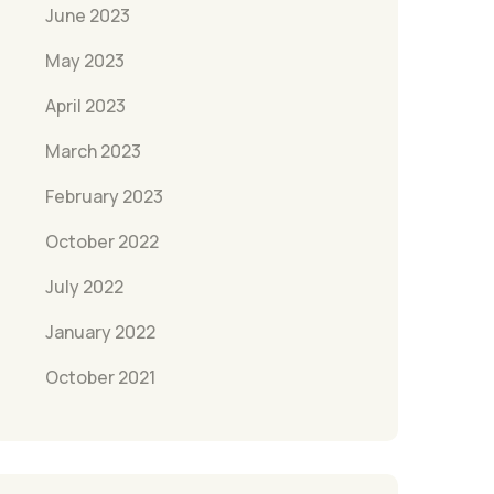
June 2023
May 2023
April 2023
March 2023
February 2023
October 2022
July 2022
January 2022
October 2021