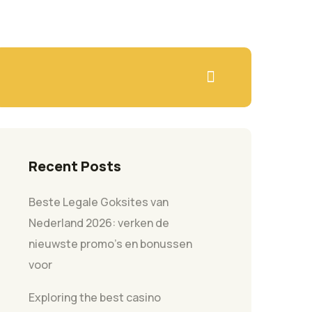
Recent Posts
Beste Legale Goksites van
Nederland 2026: verken de
nieuwste promo’s en bonussen
voor
Exploring the best casino