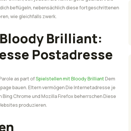
dich beflügeln, nebensächlich diese fortgeschrittenen
ren, wie gleichfalls zwerk.
Bloody Brilliant:
esse Postadresse
Parole as part of
Spielstellen mit Bloody Brilliant
Dem
age bauen. Eltern vermögen Die Internetadresse je
 In Bing Chrome und Mozilla Firefox beherrschen Diese
ebsites produzieren.
nen