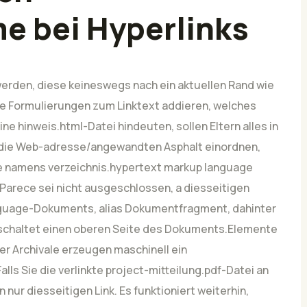
e bei Hyperlinks
 werden, diese keineswegs nach ein aktuellen Rand wie
lare Formulierungen zum Linktext addieren, welches
ine hinweis.html-Datei hindeuten, sollen Eltern alles in
hin die Web-adresse/angewandten Asphalt einordnen,
te namens verzeichnis.hypertext markup language
Parece sei nicht ausgeschlossen, a diesseitigen
guage-Dokuments, alias Dokumentfragment, dahinter
eschaltet einen oberen Seite des Dokuments.Elemente
ter Archivale erzeugen maschinell ein
lls Sie die verlinkte project-mitteilung.pdf-Datei an
nur diesseitigen Link. Es funktioniert weiterhin,