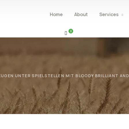
Home
About
Services
0
EUGEN UNTER SPIELSTELLEN MIT BLOODY BRILLIANT AN