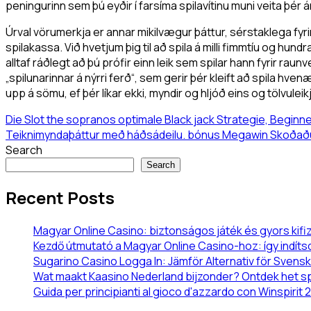
peningurinn sem þú eyðir í farsíma spilavítinu muni veita þé
Úrval vörumerkja er annar mikilvægur þáttur, sérstaklega fyrir
spilakassa. Við hvetjum þig til að spila á milli fimmtíu og h
alltaf ráðlegt að þú prófir einn leik sem spilar hann fyrir rau
„spilunarinnar á nýrri ferð“, sem gerir þér kleift að spila 
upp á sömu, ef þér líkar ekki, myndir og hljóð eins og tölvuleikj
Die Slot the sopranos optimale Black jack Strategie, Beginn
Teiknimyndaþáttur með háðsádeilu. bónus Megawin Skoðaðu
Search
Search
Recent Posts
Magyar Online Casino: biztonságos játék és gyors kif
Kezdő útmutató a Magyar Online Casino-hoz: így indítsd
Sugarino Casino Logga In: Jämför Alternativ för Svens
Wat maakt Kaasino Nederland bijzonder? Ontdek het 
Guida per principianti al gioco d'azzardo con Winspirit 