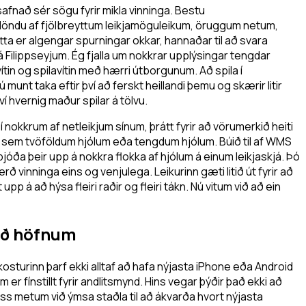
afnað sér sögu fyrir mikla vinninga. Bestu
blöndu af fjölbreyttum leikjamöguleikum, öruggum netum,
tta er algengar spurningar okkar, hannaðar til að svara
Filippseyjum. Ég fjalla um nokkrar upplýsingar tengdar
ítin og spilavítin með hærri útborgunum. Að spila í
 munt taka eftir því að ferskt heillandi þemu og skærir litir
ví hvernig maður spilar á tölvu.
 nokkrum af netleikjum sínum, þrátt fyrir að vörumerkið heiti
st sem tvöföldum hjólum eða tengdum hjólum. Búið til af WMS
jóða þeir upp á nokkra flokka af hjólum á einum leikjaskjá. Þó
ærð vinninga eins og venjulega. Leikurinn gæti litið út fyrir að
p á að hýsa fleiri raðir og fleiri tákn. Nú vitum við að ein
með höfnum
sturinn þarf ekki alltaf að hafa nýjasta iPhone eða Android
 fínstillt fyrir andlitsmynd. Hins vegar þýðir það ekki að
ess metum við ýmsa staðla til að ákvarða hvort nýjasta