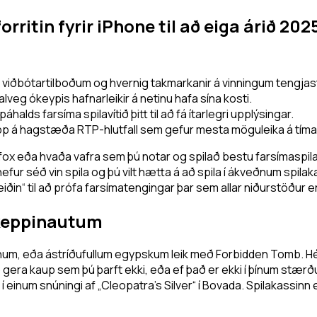
rritin fyrir iPhone til að eiga árið 20
r viðbótartilboðum og hvernig takmarkanir á vinningum tengj
alveg ókeypis hafnarleikir á netinu hafa sína kosti.
alds farsíma spilavítið þitt til að fá ítarlegri upplýsingar.
 á hagstæða RTP-hlutfall sem gefur mesta möguleika á tíma
fox eða hvaða vafra sem þú notar og spilað bestu farsímaspilak
fur séð vin spila og þú vilt hætta á að spila í ákveðnum spilakas
a leiðin“ til að prófa farsímatengingar þar sem allar niðurstöð
á keppinautum
knum, eða ástríðufullum egypskum leik með Forbidden Tomb. Hér
að gera kaup sem þú þarft ekki, eða ef það er ekki í þínum stæ
 einum snúningi af „Cleopatra's Silver“ í Bovada. Spilakassinn 