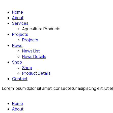
Home
About
Services
Agriculture Products
Projects
Projects
News
News List
News Details
Shop
Shop
Product Details
Contact
Lorem ipsum dolor sit amet, consectetur adipiscing elit. Ut eli
Home
About