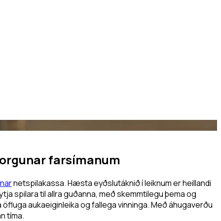
nnborgunar farsímanum
unar
netspilakassa. Hæsta eyðslutáknið í leiknum er heillandi
 flytja spilara til allra guðanna, með skemmtilegu þema og
á öfluga aukaeiginleika og fallega vinninga. Með áhugaverðu
n tíma.