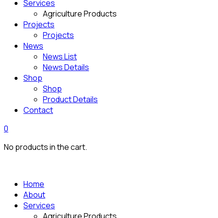
Services
Agriculture Products
Projects
Projects
News
News List
News Details
Shop
Shop
Product Details
Contact
0
No products in the cart.
Home
About
Services
Agriculture Products