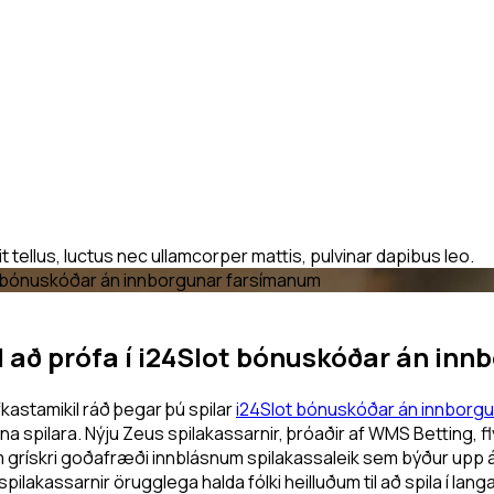
t tellus, luctus nec ullamcorper mattis, pulvinar dapibus leo.
lot bónuskóðar án innborgunar farsímanum
il að prófa í i24Slot bónuskóðar án i
kastamikil ráð þegar þú spilar
i24Slot bónuskóðar án innborg
heppna spilara. Nýju Zeus spilakassarnir, þróaðir af WMS Betting,
m grískri goðafræði innblásnum spilakassaleik sem býður upp 
lakassarnir örugglega halda fólki heilluðum til að spila í langa