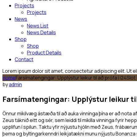
Projects
Projects
News
News List
News Details
Shop
Shop
Product Details
Contact
Lorem ipsum dolor sit amet, consectetur adipiscing elit. Ut eli
Home
Farsímatengingar: Upplýstur leikur til að prófa í i24S
by
admin
Farsímatengingar: Upplýstur leikur t
Önnur mikilvæg ástæða til að auka vinninga þína er að nota af
Zeus táknið eitt og sér, sem leiddi til mikilla vinninga fyrir 
upplifun í spilun.
Taktu yfir nýjustu hjólin með Zeus, frábæru
þema og byltingarkenndri leikjatækni munu nýjustu Bonanza spi