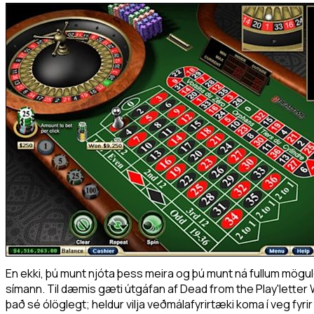
En ekki, þú munt njóta þess meira og þú munt ná fullum mögul
símann. Til dæmis gæti útgáfan af Dead from the Play'letter W
það sé ólöglegt; heldur vilja veðmálafyrirtæki koma í veg fyr