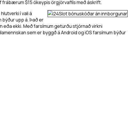
af frábærum $15 ókeypis örgjörvaflís með áskrift.
utverki í vali á
nn býður upp á. Það er
 þín eða ekki. Með farsímum geturðu stjórnað virkni
. Spilamennskan sem er byggð á Android og iOS farsímum býður