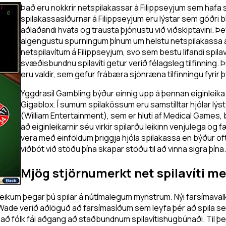
Það eru nokkrir netspilakassar á Filippseyjum sem hafa s
spilakassasíðurnar á Filippseyjum eru lýstar sem góðri 
aðlaðandi hvata og trausta þjónustu við viðskiptavini. Þe
algengustu spurningum þínum um helstu netspilakassa á 
netspilavítum á Filippseyjum, svo sem bestu lifandi spilav
svæðisbundnu spilavíti getur verið félagsleg tilfinning. Þú
eru valdir, sem gefur frábæra sjónræna tilfinningu fyrir þ
Yggdrasil Gambling býður einnig upp á þennan eiginleika í
Gigablox. Í sumum spilakössum eru samstilltar hjólar lý
(William Entertainment), sem er hluti af Medical Games, b
að eiginleikarnir séu virkir spilarðu leikinn venjulega og f
vera með einföldum þriggja hjóla spilakassa en býður oft up
viðbót við stöðu þína skapar stöðu til að vinna sigra þína.
Mjög stjörnumerkt net spilavíti 
eikum þegar þú spilar á nútímalegum mynstrum. Nýi farsímavalko
ade verið aðlöguð að farsímasíðum sem leyfa þér að spila sem er
ir að fólk fái aðgang að staðbundnum spilavítishugbúnaði. Til þ