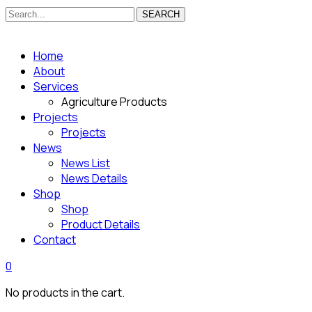
SEARCH
Home
About
Services
Agriculture Products
Projects
Projects
News
News List
News Details
Shop
Shop
Product Details
Contact
0
No products in the cart.