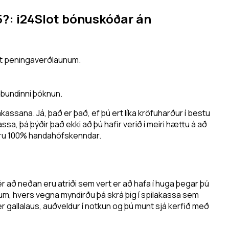
25?: i24Slot bónuskóðar án
ast peningaverðlaunum.
bundinni þóknun.
assana. Já, það er það, ef þú ert líka kröfuharður í bestu
sa, þá þýðir það ekki að þú hafir verið í meiri hættu á að
ur eru 100% handahófskenndar.
 að neðan eru atriði sem vert er að hafa í huga þegar þú
rðum, hvers vegna myndirðu þá skrá þig í spilakassa sem
er gallalaus, auðveldur í notkun og þú munt sjá kerfið með