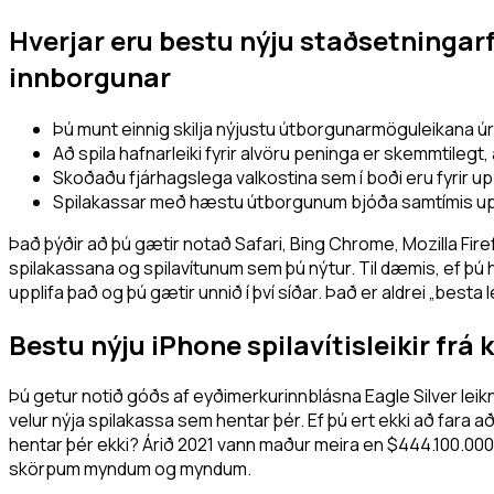
Hverjar eru bestu nýju staðsetningarfo
innborgunar
Þú munt einnig skilja nýjustu útborgunarmöguleikana ú
Að spila hafnarleiki fyrir alvöru peninga er skemmtilegt, 
Skoðaðu fjárhagslega valkostina sem í boði eru fyrir uppáh
Spilakassar með hæstu útborgunum bjóða samtímis upp
Það þýðir að þú gætir notað Safari, Bing Chrome, Mozilla Fire
spilakassana og spilavítunum sem þú nýtur. Til dæmis, ef þú he
upplifa það og þú gætir unnið í því síðar. Það er aldrei „best
Bestu nýju iPhone spilavítisleikir fr
Þú getur notið góðs af eyðimerkurinnblásna Eagle Silver lei
velur nýja spilakassa sem hentar þér. Ef þú ert ekki að fara 
hentar þér ekki? Árið 2021 vann maður meira en $444.100.000 í
skörpum myndum og myndum.