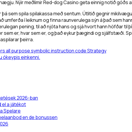
r ánægju. Nýir meðlimir Red-dog Casino geta einnig notið góðs 
 þá sem spila spilakassa með sentum. Útlitið gegnir mikilvægu hl
undrað umferða í leiknum og finna raunverulega sýn á það sem ha
nverulegan pening, til að njóta hans og sjá hvort hann höfðar til
hvenær sem er, hvar sem er, og það eykur þægindi og sjálfstæði
aspilarar þeirra.
ers all purpose symbolic instruction code Strategy
 ókeypis einkenni.
izetések 2026-ban
 el a játékot
ka Spelare
spelaanbod en de bonussen
2026