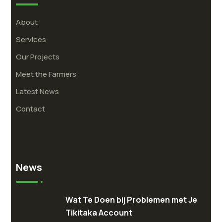
About
Services
Our Projects
Meet the Farmers
Latest News
Contact
News
Wat Te Doen bij Problemen met Je
Tikitaka Account