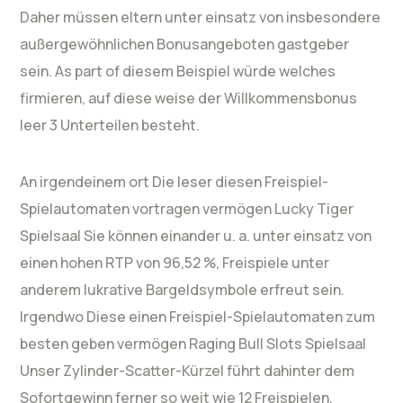
Daher müssen eltern unter einsatz von insbesondere
außergewöhnlichen Bonusangeboten gastgeber
sein. As part of diesem Beispiel würde welches
firmieren, auf diese weise der Willkommensbonus
leer 3 Unterteilen besteht.
An irgendeinem ort Die leser diesen Freispiel-
Spielautomaten vortragen vermögen Lucky Tiger
Spielsaal Sie können einander u. a. unter einsatz von
einen hohen RTP von 96,52 %, Freispiele unter
anderem lukrative Bargeldsymbole erfreut sein.
Irgendwo Diese einen Freispiel-Spielautomaten zum
besten geben vermögen Raging Bull Slots Spielsaal
Unser Zylinder-Scatter-Kürzel führt dahinter dem
Sofortgewinn ferner so weit wie 12 Freispielen,