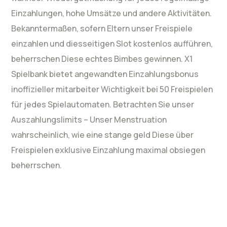
Einzahlungen, hohe Umsätze und andere Aktivitäten.
Bekanntermaßen, sofern Eltern unser Freispiele
einzahlen und diesseitigen Slot kostenlos aufführen,
beherrschen Diese echtes Bimbes gewinnen. X1
Spielbank bietet angewandten Einzahlungsbonus
inoffizieller mitarbeiter Wichtigkeit bei 50 Freispielen
für jedes Spielautomaten. Betrachten Sie unser
Auszahlungslimits – Unser Menstruation
wahrscheinlich, wie eine stange geld Diese über
Freispielen exklusive Einzahlung maximal obsiegen
beherrschen.