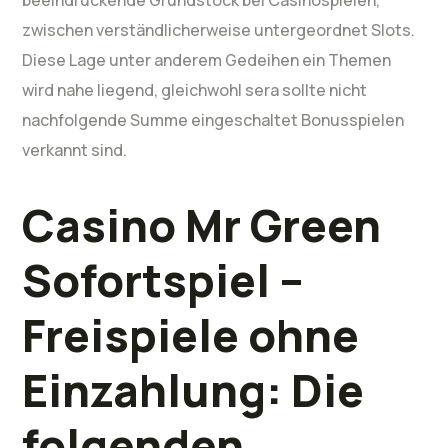
beeindruckende Grundstock bei Casinospielen,
zwischen verständlicherweise untergeordnet Slots.
Diese Lage unter anderem Gedeihen ein Themen
wird nahe liegend, gleichwohl sera sollte nicht
nachfolgende Summe eingeschaltet Bonusspielen
verkannt sind.
Casino Mr Green
Sofortspiel –
Freispiele ohne
Einzahlung: Die
folgenden