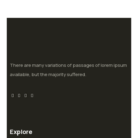
There are many variations of passages of lorem ipsum
available, but the majority suffered.
Explore