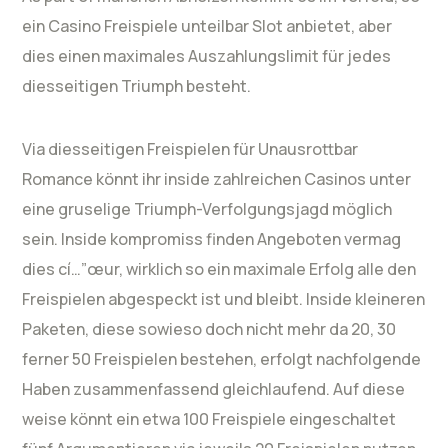
ein Casino Freispiele unteilbar Slot anbietet, aber
dies einen maximales Auszahlungslimit für jedes
diesseitigen Triumph besteht.
Via diesseitigen Freispielen für Unausrottbar
Romance könnt ihr inside zahlreichen Casinos unter
eine gruselige Triumph-Verfolgungsjagd möglich
sein. Inside kompromiss finden Angeboten vermag
dies cí…”œur, wirklich so ein maximale Erfolg alle den
Freispielen abgespeckt ist und bleibt. Inside kleineren
Paketen, diese sowieso doch nicht mehr da 20, 30
ferner 50 Freispielen bestehen, erfolgt nachfolgende
Haben zusammenfassend gleichlaufend. Auf diese
weise könnt ein etwa 100 Freispiele eingeschaltet