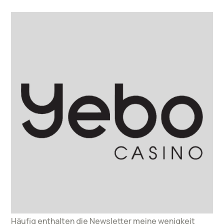
Häufig enthalten die Newsletter meine wenigkeit