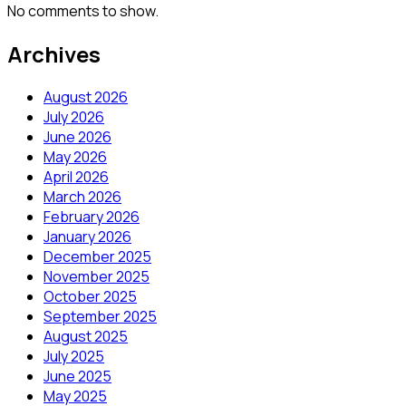
No comments to show.
Archives
August 2026
July 2026
June 2026
May 2026
April 2026
March 2026
February 2026
January 2026
December 2025
November 2025
October 2025
September 2025
August 2025
July 2025
June 2025
May 2025