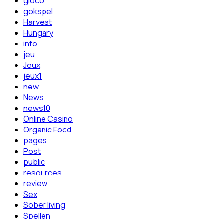
gioco
gokspel
Harvest
Hungary
info
jeu
Jeux
jeux1
new
News
news10
Online Casino
Organic Food
pages
Post
public
resources
review
Sex
Sober living
Spellen