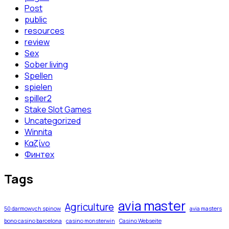
Post
public
resources
review
Sex
Sober living
Spellen
spielen
spiller2
Stake Slot Games
Uncategorized
Winnita
Καζίνο
Финтех
Tags
avia master
Agriculture
50 darmowych spinow
avia masters
bono casino barcelona
casino monsterwin
Casino Webseite