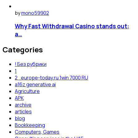
by
mono59902
Why Fast Withdrawal Casino stands out:
a…
Categories
! Без рубрики
1
2_europe-today.ru 1win 7000 RU
a16z generative ai
Agriculture
APK
archive
articles
blog
Bookkeeping
Computers, Games