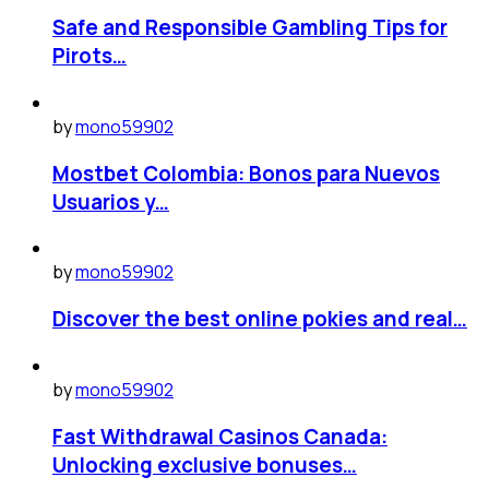
Safe and Responsible Gambling Tips for
Pirots…
by
mono59902
Mostbet Colombia: Bonos para Nuevos
Usuarios y…
by
mono59902
Discover the best online pokies and real…
by
mono59902
Fast Withdrawal Casinos Canada:
Unlocking exclusive bonuses…