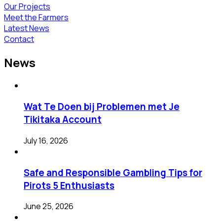
Our Projects
Meet the Farmers
Latest News
Contact
News
Wat Te Doen bij Problemen met Je
Tikitaka Account
July 16, 2026
Safe and Responsible Gambling Tips for
Pirots 5 Enthusiasts
June 25, 2026