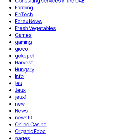
Consulting services in the UAE
Farming
FinTech
Forex News
Fresh Vegetables
Games
gaming
gioco
gokspel
Harvest
Hungary
info
jeu
Jeux
jeux1
new
News
news10
Online Casino
Organic Food
pages