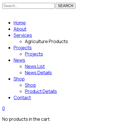
SEARCH
Home
About
Services
Agriculture Products
Projects
Projects
News
News List
News Details
Shop
Shop
Product Details
Contact
0
No products in the cart.