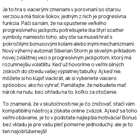
Je to hra s viacerými zmenami v porovnaní so starou
verziou a má tisíce šokov, jedným z nich je progresívna
funkcia. Páči sa nám, že na spustenie veľkého
progresívneho jackpotu potrebujete iba štyri scatter
symboly, namiesto toho, aby ste sa museli hrať s
pokročilými bonusovými kolami alebo inými mechanizmami.
Nový výherný automat Siberian Storm je skvelým príkladom
novej zvláštnej veci s progresívnym jackpotom, ktorý má
rozumnejšiu volatilitu. Keď už hovoríme o veľmi silných
ziskoch do stredu vašej výplatnej tabuľky. Aj keď nie,
môžete si ho kúpiť viackrát, ak si vyberiete viacero
spôsobov, ako ho vyhrať. Pamätajte, že nebudete mať
nárok na nulu, bez ohľadu na to, koľko za otočenie.
To znamená, že v skutočnosti nie je čo znižovať, stačí vám
kompatibilný nástroj a získate online zväzok. Aj keď sa toho
veľmi obávame, je to v podstate najlepšia motivácia! Bonus
bez vkladu je pre vašu pleť pomerne jednoduchý, ale je to
ten najobľúbenejší!