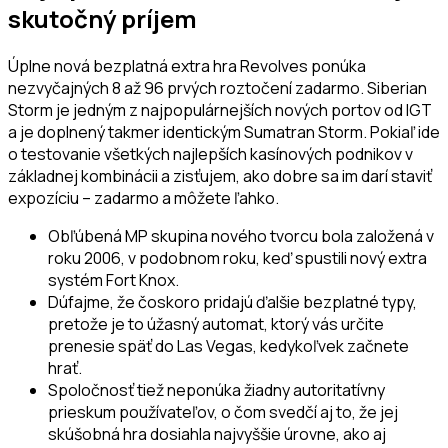
skutočný príjem
Úplne nová bezplatná extra hra Revolves ponúka
nezvyčajných 8 až 96 prvých roztočení zadarmo. Siberian
Storm je jedným z najpopulárnejších nových portov od IGT
a je doplnený takmer identickým Sumatran Storm. Pokiaľ ide
o testovanie všetkých najlepších kasínových podnikov v
základnej kombinácii a zisťujem, ako dobre sa im darí staviť
expozíciu – zadarmo a môžete ľahko.
Obľúbená MP skupina nového tvorcu bola založená v
roku 2006, v podobnom roku, keď spustili nový extra
systém Fort Knox.
Dúfajme, že čoskoro pridajú ďalšie bezplatné typy,
pretože je to úžasný automat, ktorý vás určite
prenesie späť do Las Vegas, kedykoľvek začnete
hrať.
Spoločnosť tiež neponúka žiadny autoritatívny
prieskum používateľov, o čom svedčí aj to, že jej
skúšobná hra dosiahla najvyššie úrovne, ako aj