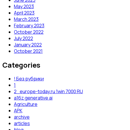
May 2023
April 2023
March 2023
February 2023
October 2022
July 2022
January 2022
October 2021
Categories
! Без рубрики
1
2_europe-today.ru 1win 7000 RU
a16z generative ai
Agriculture
APK
archive
articles
blog