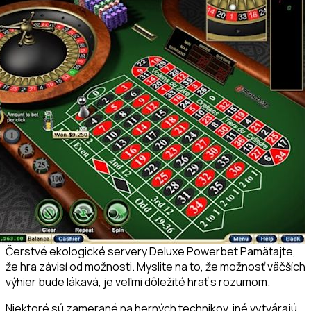
Čerstvé ekologické servery Deluxe Powerbet Pamätajte,
že hra závisí od možnosti. Myslite na to, že možnosť väčších
výhier bude lákavá, je veľmi dôležité hrať s rozumom.
Niektoré sú zamerané na herných technikov, iné vytvárajú