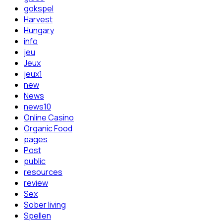
gokspel
Harvest
Hungary
info
jeu
Jeux
jeux1
new
News
news10
Online Casino
Organic Food
pages
Post
public
resources
review
Sex
Sober living
Spellen