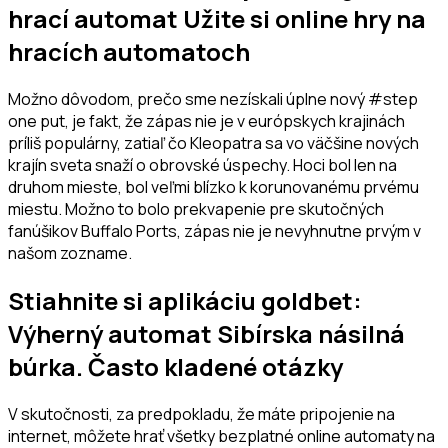
hrací automat Užite si online hry na
hracích automatoch
Možno dôvodom, prečo sme nezískali úplne nový #step
one put, je fakt, že zápas nie je v európskych krajinách
príliš populárny, zatiaľ čo Kleopatra sa vo väčšine nových
krajín sveta snaží o obrovské úspechy. Hoci bol len na
druhom mieste, bol veľmi blízko k korunovanému prvému
miestu. Možno to bolo prekvapenie pre skutočných
fanúšikov Buffalo Ports, zápas nie je nevyhnutne prvým v
našom zozname.
Stiahnite si aplikáciu goldbet:
Výherný automat Sibírska násilná
búrka.
Často kladené otázky
V skutočnosti, za predpokladu, že máte pripojenie na
internet, môžete hrať všetky bezplatné online automaty na