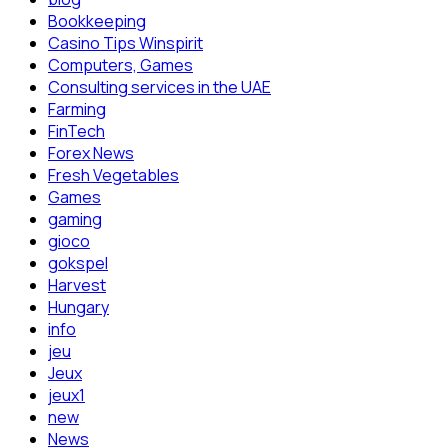
Bookkeeping
Casino Tips Winspirit
Computers, Games
Consulting services in the UAE
Farming
FinTech
Forex News
Fresh Vegetables
Games
gaming
gioco
gokspel
Harvest
Hungary
info
jeu
Jeux
jeux1
new
News