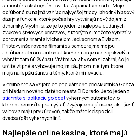
atmosféru skutočného sveta. Zapamätáme si to. Moje
obľúbené sú najmä vzhľad najvyššej triedy, lahodný hlasový
dizajn a funkcie, ktoré počas hry vytvárajú nový dojem z
dynamiky. Myslím si, že je to jeden z najlepšie podaných
zvukovo štýlových prístavov, z ktorých si môžete vybrať, v
porovnaní s hrami s Michaelom Jacksonom a Elvisom.
Prístavy inšpirované filmami sú samozrejme mojou
obľúbenou hrou a automat Anchorman je naozaj skvelý a
vyhráte tam 60 % času. Vrátim sa, aby som si zahral, ​​čo je
určite vtipné a vyhovuje mojim záujmom, nie tým, ktoré
majú najlepšiu šancu a témy, ktoré mi nevadia.
V online hre sa vžijete do populárneho prieskumníka Gonza
pri hľadaní nového zlatého mesta El Dorado. Je to jeden z
stiahnite si aplikáciu goldbet
výherných automatov, o
ktorom nemusíte premýšľať. Zvyčajne majú menej ako šesť
valcov a majú prvú úroveň, takže máte k dispozícii
dvadsaťpäť výherných línií.
Najlepšie online kasína, ktoré majú