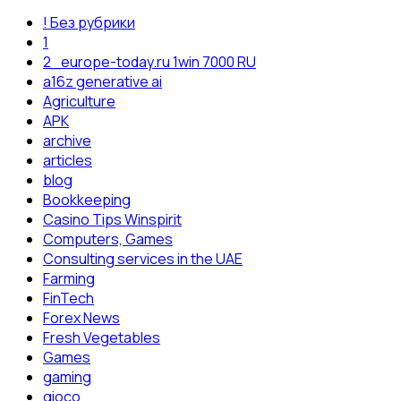
! Без рубрики
1
2_europe-today.ru 1win 7000 RU
a16z generative ai
Agriculture
APK
archive
articles
blog
Bookkeeping
Casino Tips Winspirit
Computers, Games
Consulting services in the UAE
Farming
FinTech
Forex News
Fresh Vegetables
Games
gaming
gioco