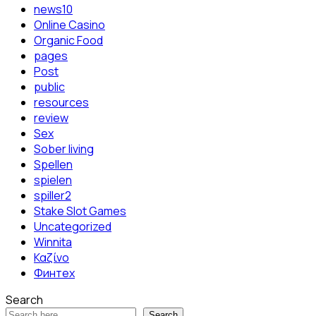
news10
Online Casino
Organic Food
pages
Post
public
resources
review
Sex
Sober living
Spellen
spielen
spiller2
Stake Slot Games
Uncategorized
Winnita
Καζίνο
Финтех
Search
Search