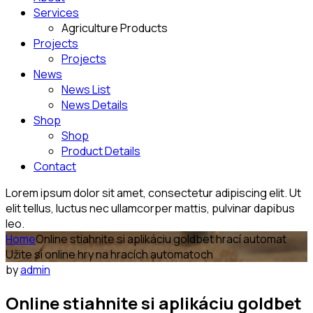
Services
Agriculture Products
Projects
Projects
News
News List
News Details
Shop
Shop
Product Details
Contact
Lorem ipsum dolor sit amet, consectetur adipiscing elit. Ut
elit tellus, luctus nec ullamcorper mattis, pulvinar dapibus
leo.
Home
Online stiahnite si aplikáciu goldbet hrací automat
Užite si online hry na hracích automatoch
by
admin
Online stiahnite si aplikáciu goldbet