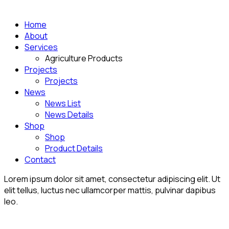
Home
About
Services
Agriculture Products
Projects
Projects
News
News List
News Details
Shop
Shop
Product Details
Contact
Lorem ipsum dolor sit amet, consectetur adipiscing elit. Ut
elit tellus, luctus nec ullamcorper mattis, pulvinar dapibus
leo.