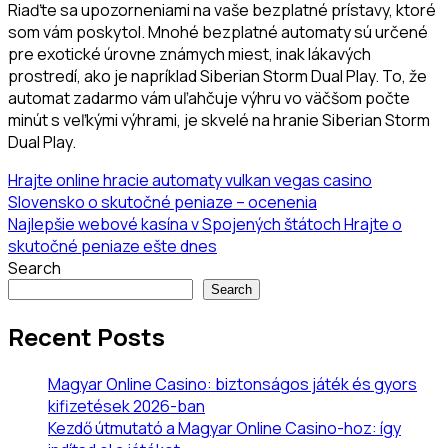
Riaďte sa upozorneniami na vaše bezplatné prístavy, ktoré
som vám poskytol. Mnohé bezplatné automaty sú určené
pre exotické úrovne známych miest, inak lákavých
prostredí, ako je napríklad Siberian Storm Dual Play. To, že
automat zadarmo vám uľahčuje výhru vo väčšom počte
minút s veľkými výhrami, je skvelé na hranie Siberian Storm
Dual Play.
Hrajte online hracie automaty vulkan vegas casino
Slovensko o skutočné peniaze – ocenenia
Najlepšie webové kasína v Spojených štátoch Hrajte o
skutočné peniaze ešte dnes
Search
Search
Recent Posts
Magyar Online Casino: biztonságos játék és gyors
kifizetések 2026-ban
Kezdő útmutató a Magyar Online Casino-hoz: így