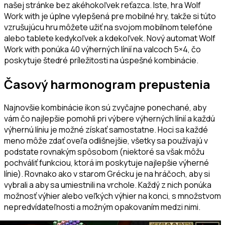
našej stránke bez akéhokoľvek reťazca. Iste, hra Wolf
Work with je úplne vylepšená pre mobilné hry, takže si túto
vzrušujúcu hru môžete užiť na svojom mobilnom telefóne
alebo tablete kedykoľvek a kdekoľvek. Nový automat Wolf
Work with ponúka 40 výherných línií na valcoch 5×4, čo
poskytuje štedré príležitosti na úspešné kombinácie.
Časový harmonogram prepustenia
Najnovšie kombinácie ikon sú zvyčajne ponechané, aby
vám čo najlepšie pomohli pri výbere výherných línií a každú
výhernú líniu je možné získať samostatne. Hoci sa každé
meno môže zdať oveľa odlišnejšie, všetky sa používajú v
podstate rovnakým spôsobom (niektoré sa však môžu
pochváliť funkciou, ktorá im poskytuje najlepšie výherné
línie). Rovnako ako v starom Grécku je na hráčoch, aby si
vybrali a aby sa umiestnili na vrchole. Každý z nich ponúka
možnosť výhier alebo veľkých výhier na konci, s množstvom
nepredvídateľnosti a možným opakovaním medzi nimi.