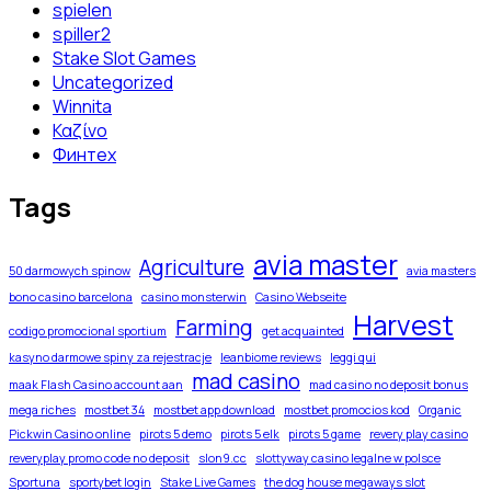
spielen
spiller2
Stake Slot Games
Uncategorized
Winnita
Καζίνο
Финтех
Tags
avia master
Agriculture
50 darmowych spinow
avia masters
bono casino barcelona
casino monsterwin
Casino Webseite
Harvest
Farming
codigo promocional sportium
get acquainted
kasyno darmowe spiny za rejestracje
leanbiome reviews
leggi qui
mad casino
maak Flash Casino account aan
mad casino no deposit bonus
mega riches
mostbet 34
mostbet app download
mostbet promocios kod
Organic
Pickwin Casino online
pirots 5 demo
pirots 5 elk
pirots 5 game
revery play casino
reveryplay promo code no deposit
slon9.cc
slottyway casino legalne w polsce
Sportuna
sportybet login
Stake Live Games
the dog house megaways slot