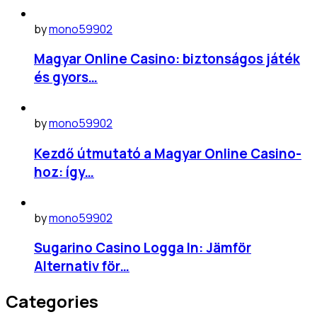
by
mono59902
Magyar Online Casino: biztonságos játék
és gyors…
by
mono59902
Kezdő útmutató a Magyar Online Casino-
hoz: így…
by
mono59902
Sugarino Casino Logga In: Jämför
Alternativ för…
Categories