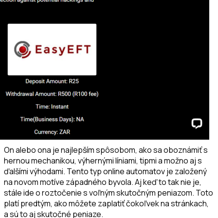
On alebo ona je najlepším spôsobom, ako sa oboznámiť s
hernou mechanikou, výhernými líniami, tipmi a možno aj s
ďalšími výhodami. Tento typ online automatov je založený
na novom motíve západného byvola. Aj keď to tak nie je,
stále ide o roztočenie s voľným skutočným peniazom. Toto
platí predtým, ako môžete zaplatiť čokoľvek na stránkach,
a sú to aj skutočné peniaze.