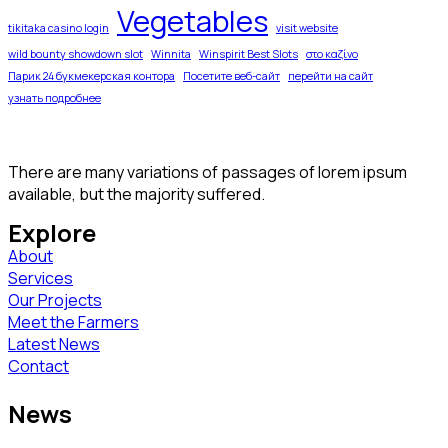
Vegetables
tikitaka casino login
visit website
wild bounty showdown slot
Winnita
Winspirit Best Slots
στο καζίνο
Парик 24 букмекерская контора
Посетите веб-сайт
перейти на сайт
узнать подробнее
There are many variations of passages of lorem ipsum
available, but the majority suffered.
Explore
About
Services
Our Projects
Meet the Farmers
Latest News
Contact
News