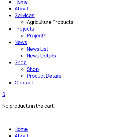
Home
About
Services
Agriculture Products
Projects
Projects
News
News List
News Details
Shop
Shop
Product Details
Contact
0
No products in the cart.
Home
About