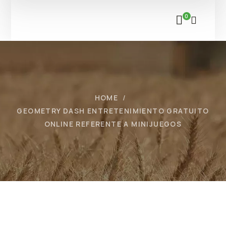
0
HOME
GEOMETRY DASH ENTRETENIMIENTO GRATUITO
ONLINE REFERENTE A MINIJUEGOS