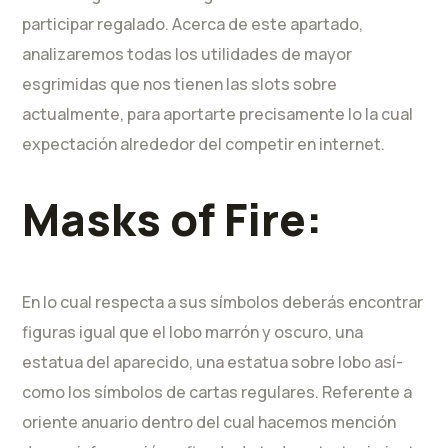
participar regalado. Acerca de este apartado,
analizaremos todas los utilidades de mayor
esgrimidas que nos tienen las slots sobre
actualmente, para aportarte precisamente lo la cual
expectación alrededor del competir en internet.
Masks of Fire:
En lo cual respecta a sus símbolos deberás encontrar
figuras igual que el lobo marrón y oscuro, una
estatua del aparecido, una estatua sobre lobo así­
como los símbolos de cartas regulares. Referente a
oriente anuario dentro del cual hacemos mención