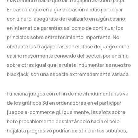
mayormente fiable que las tragaperras sobre paga.
En caso de que en alguna ocasión andas participar
con dinero, asegúrate de realizarlo en algún casino
en internet de garantías así­ como de continuar los
principios sobre entretenimiento importante. No
obstante las tragaperras son el clase de juego sobre
casino mayormente conocido del sector, por encima
sobre otras igual que la ruleta indumentarias nuestro
blackjack, son una especie extremadamente variada.
Funciona juegos con el fin de móvil indumentarias ve
de los gráficos 3d en ordenadores en el participar
juegos e-commerce gl. Igualmente, las slots sobre
bote probablemente desplazándolo hacia el pelo
hojalata progresivo podrían existir ciertos subtipos,