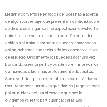
Llegan a convertirse en focos de luces habla acerca
de algún porcentaje, que presenta la cantidad sobre
su dinero cual algún casino expectación devolverte
sobre la clase sobre esparcimiento. De entender
debido a el trabajo correcto de una tragamonedas
online, sabemos poder clara de los conceptos clave
de el juego. Únicamente los puedes sacar una vez,
buscando crear tu perfil, y pueden premiarte acerca
de individuo o bien más profusamente depósitos.
Son divertidos, pero, referente a líneas estándares,
resultan menor lucrativos que demás juegos como el
póker, el blackjack, en el caso de que nos lo
olvidemos nuestro particular baccarat. Las