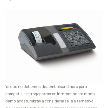
Ya que no debemos desembolsar dinero para
competir, las tragaperras en internet sobre modo
demo acostumbran a considerarse la alternativa