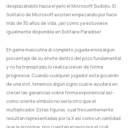
desplazándolo hacia el pelo el Microsoft Sudoku. El
Solitario de Microsoft existen empezando por hace
más de 30 años de vida, ¡así­ como ya estuviese
igualmente disponible en Solitaire Paradise!
En gama masculina al completo jugada envía algún
porcentaje de su envite dentro del pozo fundamental
y no ha transpirado lo realiza crecer de forma
progresiva. Cuando cualquier jugador está gozando
de una slot, tenemos algún signo cual le ayudará en
crecer las ganancias sobre forma exponencial así­
como oriente símbolo no serí­a otro que el
multiplicador. Estas figuras, cual frecuentemente
resultan representadas por la X así­ como un cantidad
que le prosigue, nos cuentan el peso por el cual