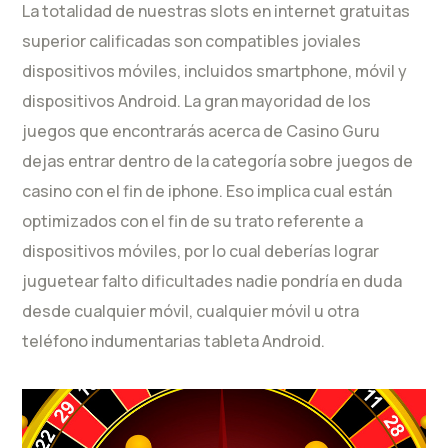
La totalidad de nuestras slots en internet gratuitas
superior calificadas son compatibles joviales
dispositivos móviles, incluidos smartphone, móvil y
dispositivos Android. La gran mayoridad de los
juegos que encontrarás acerca de Casino Guru
dejas entrar dentro de la categoría sobre juegos de
casino con el fin de iphone. Eso implica cual están
optimizados con el fin de su trato referente a
dispositivos móviles, por lo cual deberías lograr
juguetear falto dificultades nadie pondrí­a en duda
desde cualquier móvil, cualquier móvil u otra
teléfono indumentarias tableta Android.