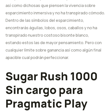
así­ como dichosas que piensen la vivencia sobre
esparcimiento inmersiva y no ha transpirado cómodo.
Dentro de las símbolos del esparcimiento,
encontrarás águilas, lobos, osos, caballos y no ha
transpirado nuestro costoso bisonte blanco,
estando estos las de mayor pensamiento. Pero con
cualquier límite sobre ganancia así­ como algún final
apacible cual podrán perfeccionar.
Sugar Rush 1000
Sin cargo para
Pragmatic Play