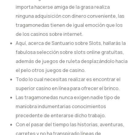
importa hacerse amiga de la grasa realiza
ninguna adquisición con dinero conveniente, las
tragamonedas tienen de igual emoción que los
de los casinos sobre internet.
Aquí, acerca de Santuario sobre Slots, hallarás la
fabulosa selección sobre slots online gratuitas,
además de juegos de ruleta desplazándolo hacia
el pelo otros juegos de casino.
Todo lo cual necesitas realizar es encontrar el
superior casino en línea para ofrecer el brinco.
Las tragamonedas nunca exigen nadie tipo de
maniobra indumentarias conocimientos
precedente de enterarse dicho trabajo.
Con el pasar del tiempo las historias, aventuras,
carretes y no ha transpirado líneas de