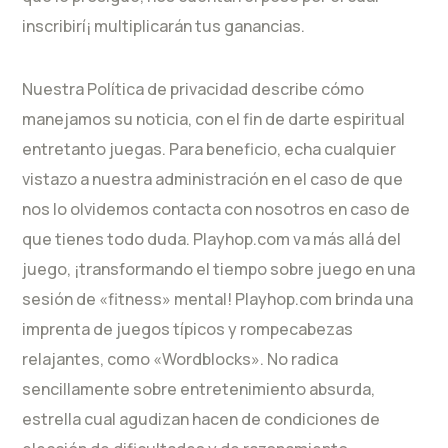
inscribirí¡ multiplicarán tus ganancias.
Nuestra Política de privacidad describe cómo
manejamos su noticia, con el fin de darte espiritual
entretanto juegas. Para beneficio, echa cualquier
vistazo a nuestra administración en el caso de que
nos lo olvidemos contacta con nosotros en caso de
que tienes todo duda. Playhop.com va más allá del
juego, ¡transformando el tiempo sobre juego en una
sesión de «fitness» mental! Playhop.com brinda una
imprenta de juegos típicos y rompecabezas
relajantes, como «Wordblocks». No radica
sencillamente sobre entretenimiento absurda,
estrella cual agudizan hacen de condiciones de