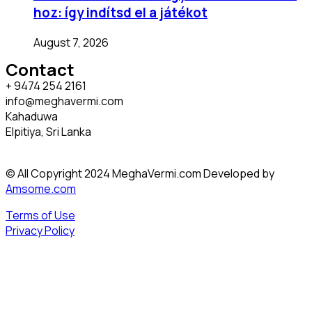
hoz: így indítsd el a játékot
August 7, 2026
Contact
+ 9474 254 2161
info@meghavermi.com
Kahaduwa
Elpitiya, Sri Lanka
© All Copyright 2024 MeghaVermi.com Developed by
Amsome.com
Terms of Use
Privacy Policy