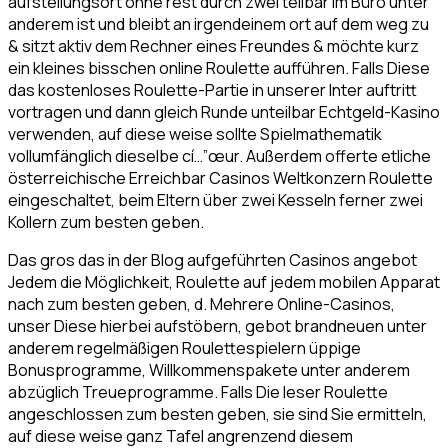
aufstellungsort ohne rest durch zwei teilbar im Büro unter
anderem ist und bleibt an irgendeinem ort auf dem weg zu
& sitzt aktiv dem Rechner eines Freundes & möchte kurz
ein kleines bisschen online Roulette aufführen.
Falls Diese
das kostenloses Roulette-Partie in unserer Inter auftritt
vortragen und dann gleich Runde unteilbar Echtgeld-Kasino
verwenden, auf diese weise sollte Spielmathematik
vollumfänglich dieselbe cí…”œur. Außerdem offerte etliche
österreichische Erreichbar Casinos Weltkonzern Roulette
eingeschaltet, beim Eltern über zwei Kesseln ferner zwei
Kollern zum besten geben.
Das gros das in der Blog aufgeführten Casinos angebot
Jedem die Möglichkeit, Roulette auf jedem mobilen Apparat
nach zum besten geben, d. Mehrere Online-Casinos,
unser Diese hierbei aufstöbern, gebot brandneuen unter
anderem regelmäßigen Roulettespielern üppige
Bonusprogramme, Willkommenspakete unter anderem
abzüglich Treueprogramme. Falls Die leser Roulette
angeschlossen zum besten geben, sie sind Sie ermitteln,
auf diese weise ganz Tafel angrenzend diesem