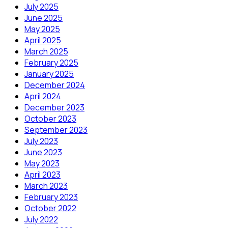
July 2025
June 2025
May 2025
April 2025
March 2025
February 2025
January 2025
December 2024
April 2024
December 2023
October 2023
September 2023
July 2023
June 2023
May 2023
April 2023
March 2023
February 2023
October 2022
July 2022