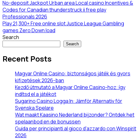
No-deposit Jackpot Urban area Local casino Incentives &
Codes for Canadian thunderstruck ii free play
Professionals 2026
Play 21,300+ Free online slot Justice League Gambling
games Zero Down load
Search
Search
Recent Posts
Magyar Online Casino: biztonságos játék és gyors
kifizetések 2026-ban
Kezdő útmutató a Magyar Online Casino-hoz: így
indítsd el a játékot
Sugarino Casino Logga In: Jämför Alternativ för
Svenska Spelare
Wat maakt Kaasino Nederland bijzonder? Ontdek het
spelaanbod en de bonussen
Guida per principianti al gioco d'azzardo con Winspirit
2026