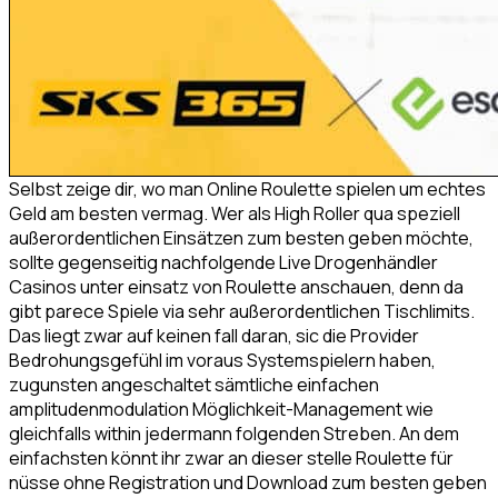
Selbst zeige dir, wo man Online Roulette spielen um echtes
Geld am besten vermag. Wer als High Roller qua speziell
außerordentlichen Einsätzen zum besten geben möchte,
sollte gegenseitig nachfolgende Live Drogenhändler
Casinos unter einsatz von Roulette anschauen, denn da
gibt parece Spiele via sehr außerordentlichen Tischlimits.
Das liegt zwar auf keinen fall daran, sic die Provider
Bedrohungsgefühl im voraus Systemspielern haben,
zugunsten angeschaltet sämtliche einfachen
amplitudenmodulation Möglichkeit-Management wie
gleichfalls within jedermann folgenden Streben. An dem
einfachsten könnt ihr zwar an dieser stelle Roulette für
nüsse ohne Registration und Download zum besten geben