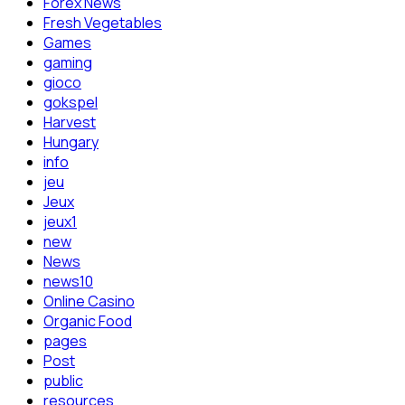
Forex News
Fresh Vegetables
Games
gaming
gioco
gokspel
Harvest
Hungary
info
jeu
Jeux
jeux1
new
News
news10
Online Casino
Organic Food
pages
Post
public
resources