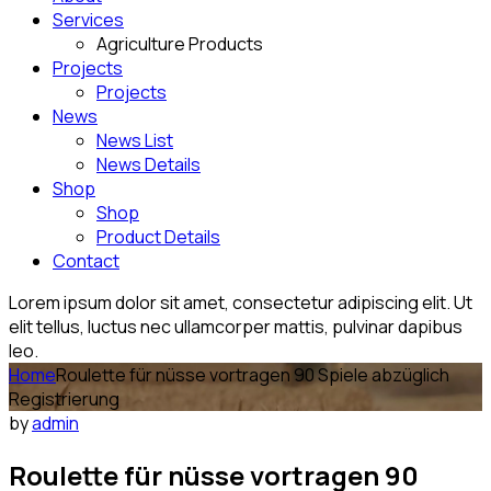
Services
Agriculture Products
Projects
Projects
News
News List
News Details
Shop
Shop
Product Details
Contact
Lorem ipsum dolor sit amet, consectetur adipiscing elit. Ut
elit tellus, luctus nec ullamcorper mattis, pulvinar dapibus
leo.
Home
Roulette für nüsse vortragen 90 Spiele abzüglich
Registrierung
by
admin
Roulette für nüsse vortragen 90