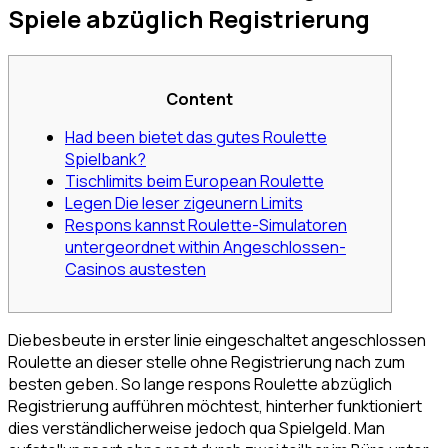
Spiele abzüglich Registrierung
Content
Had been bietet das gutes Roulette
Spielbank?
Tischlimits beim European Roulette
Legen Die leser zigeunern Limits
Respons kannst Roulette-Simulatoren
untergeordnet within Angeschlossen-
Casinos austesten
Diebesbeute in erster linie eingeschaltet angeschlossen
Roulette an dieser stelle ohne Registrierung nach zum
besten geben. So lange respons Roulette abzüglich
Registrierung aufführen möchtest, hinterher funktioniert
dies verständlicherweise jedoch qua Spielgeld. Man