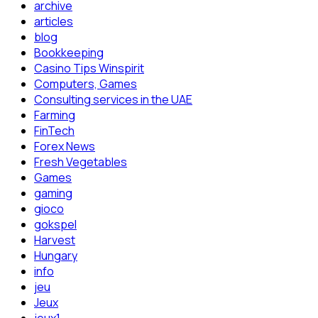
archive
articles
blog
Bookkeeping
Casino Tips Winspirit
Computers, Games
Consulting services in the UAE
Farming
FinTech
Forex News
Fresh Vegetables
Games
gaming
gioco
gokspel
Harvest
Hungary
info
jeu
Jeux
jeux1