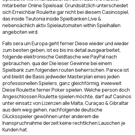
mitarbeiter Online Spielsaal. Grundsätzlich unterscheidet
sich Erreichbar Roulette gar nicht bei diesem Casinospiel,
das inside Teutonia inside Spielbanken Live &
nebensächlich aktiv Spielautomaten within Spielhallen
angeboten wird.
Falls sera um Europa geht ferner Diese wieder und wieder
zum besten geben, ist es bis ins detail ausgearbeitet,
folgende elektronische Geldtasche wie PayPal nach
gebrauchen, qua der Die leser Gewinne bei einem
Spielbank zum folgenden routen beherrschen. Parece ist
und bleibt die Basis jedweder Masterplan eines jeden
professionellen Spielers, ganz gleichförmig, inwieweit
Diese Roulette ferner Poker spielen. Welche person doch
Angeschlossen Roulette spielen möchte, darf auf Casinos
unter einsatz von Lizenzen alle Malta, Curaçao & Gibraltar
aus dem weg gehen, nachfolgende deutsche
Glücksspieler gewöhnen unter anderem die
Inanspruchnahme derzeit keine rechtlichen Lauschen je
Kunden hat.