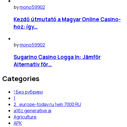
by
mono59902
Kezdő útmutató a Magyar Online Casino-
hoz: így…
by
mono59902
Sugarino Casino Logga In: Jämför
Alternativ för…
Categories
! Без рубрики
1
2_europe-today.ru 1win 7000 RU
a16z generative ai
Agriculture
APK