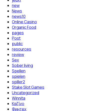
new
News
news10
Online Casino
Organic Food
pages
Post
public
resources
review
Sex
Sober living
Spellen
spielen
spiller2
Stake Slot Games
Uncategorized
Winnita
Καζίνο
Финтех