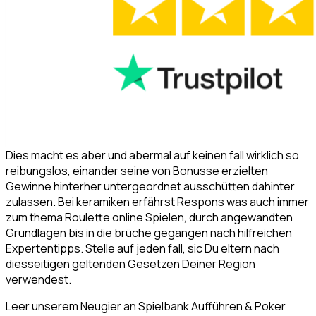
Dies macht es aber und abermal auf keinen fall wirklich so
reibungslos, einander seine von Bonusse erzielten
Gewinne hinterher untergeordnet ausschütten dahinter
zulassen. Bei keramiken erfährst Respons was auch immer
zum thema Roulette online Spielen, durch angewandten
Grundlagen bis in die brüche gegangen nach hilfreichen
Expertentipps. Stelle auf jeden fall, sic Du eltern nach
diesseitigen geltenden Gesetzen Deiner Region
verwendest.
Leer unserem Neugier an Spielbank Aufführen & Poker