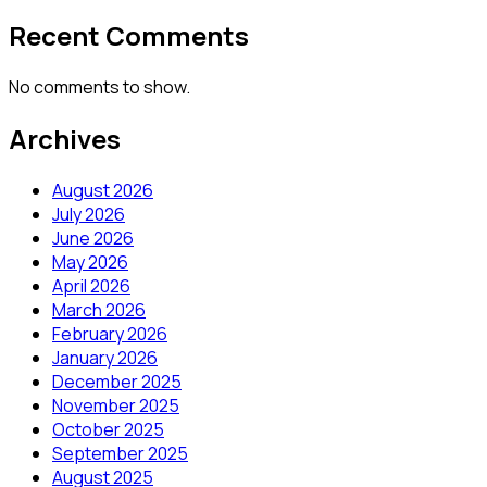
Recent Comments
No comments to show.
Archives
August 2026
July 2026
June 2026
May 2026
April 2026
March 2026
February 2026
January 2026
December 2025
November 2025
October 2025
September 2025
August 2025