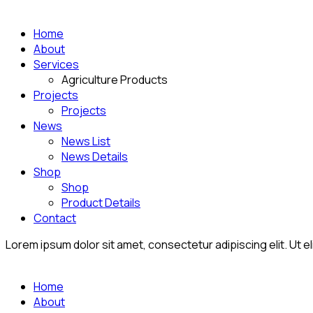
Home
About
Services
Agriculture Products
Projects
Projects
News
News List
News Details
Shop
Shop
Product Details
Contact
Lorem ipsum dolor sit amet, consectetur adipiscing elit. Ut eli
Home
About