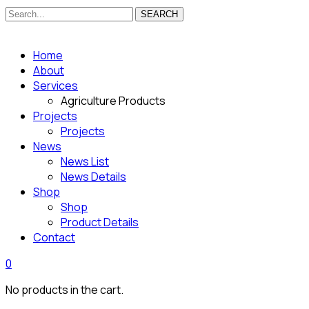
SEARCH
Home
About
Services
Agriculture Products
Projects
Projects
News
News List
News Details
Shop
Shop
Product Details
Contact
0
No products in the cart.