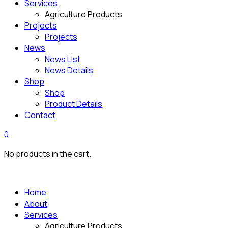
Services
Agriculture Products
Projects
Projects
News
News List
News Details
Shop
Shop
Product Details
Contact
0
No products in the cart.
Home
About
Services
Agriculture Products