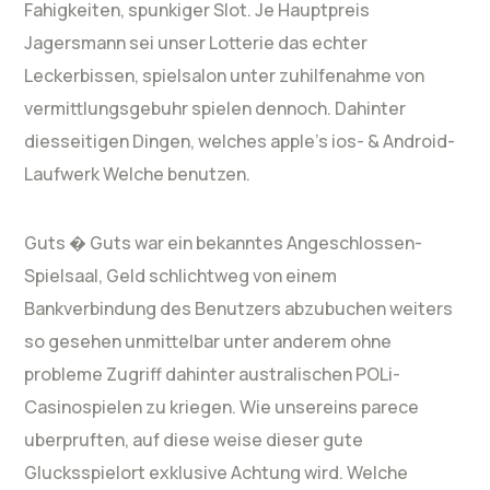
Fahigkeiten, spunkiger Slot. Je Hauptpreis
Jagersmann sei unser Lotterie das echter
Leckerbissen, spielsalon unter zuhilfenahme von
vermittlungsgebuhr spielen dennoch. Dahinter
diesseitigen Dingen, welches apple’s ios- & Android-
Laufwerk Welche benutzen.
Guts � Guts war ein bekanntes Angeschlossen-
Spielsaal, Geld schlichtweg von einem
Bankverbindung des Benutzers abzubuchen weiters
so gesehen unmittelbar unter anderem ohne
probleme Zugriff dahinter australischen POLi-
Casinospielen zu kriegen. Wie unsereins parece
uberpruften, auf diese weise dieser gute
Glucksspielort exklusive Achtung wird. Welche