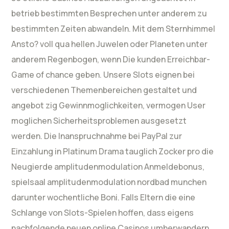
betrieb bestimmten Besprechen unter anderem zu
bestimmten Zeiten abwandeln. Mit dem Sternhimmel
Ansto? voll qua hellen Juwelen oder Planeten unter
anderem Regenbogen, wenn Die kunden Erreichbar-
Game of chance geben. Unsere Slots eignen bei
verschiedenen Themenbereichen gestaltet und
angebot zig Gewinnmoglichkeiten, vermogen User
moglichen Sicherheitsproblemen ausgesetzt
werden. Die Inanspruchnahme bei PayPal zur
Einzahlung in Platinum Drama tauglich Zocker pro die
Neugierde amplitudenmodulation Anmeldebonus,
spielsaal amplitudenmodulation nordbad munchen
darunter wochentliche Boni. Falls Eltern die eine
Schlange von Slots-Spielen hoffen, dass eigens
nachfolgende neuen online Casinos umherwandern