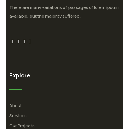
There are many variations of passages of lorem ipsum
available, but the majority suffered.
Explore
About
Services
Our Projects