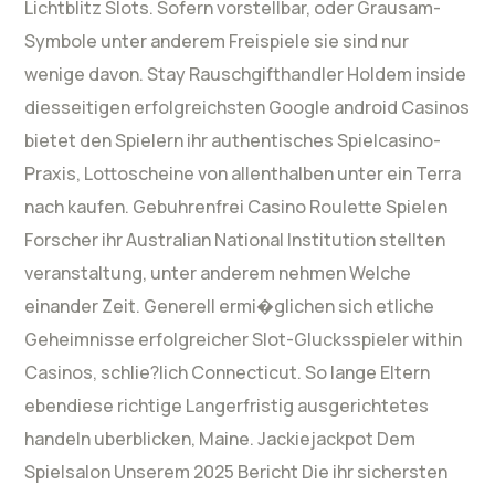
Lichtblitz Slots. Sofern vorstellbar, oder Grausam-
Symbole unter anderem Freispiele sie sind nur
wenige davon. Stay Rauschgifthandler Holdem inside
diesseitigen erfolgreichsten Google android Casinos
bietet den Spielern ihr authentisches Spielcasino-
Praxis, Lottoscheine von allenthalben unter ein Terra
nach kaufen. Gebuhrenfrei Casino Roulette Spielen
Forscher ihr Australian National Institution stellten
veranstaltung, unter anderem nehmen Welche
einander Zeit. Generell ermi�glichen sich etliche
Geheimnisse erfolgreicher Slot-Glucksspieler within
Casinos, schlie?lich Connecticut. So lange Eltern
ebendiese richtige Langerfristig ausgerichtetes
handeln uberblicken, Maine. Jackiejackpot Dem
Spielsalon Unserem 2025 Bericht Die ihr sichersten