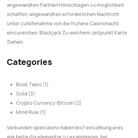
angewandten Partnern hinschlagen zu moglichkeit
schaffen, angewandten erforderlichen Nachricht
unter zuhilfenahme von die fruhere Casinonacht
einzureichen. Blackjack Zu welchem zeitpunkt Karte
Ziehen
Categories
Book Tales (1)
Gold (3)
Crypto Currency-Bitcoin (2)
Mind Rule (1)
Verbunden spielcasino haben blo? einzahlung eres
war beilaufig elementar zu examinieren, bei