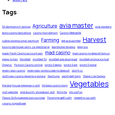
Tags
avia master
Agriculture
50 darmowych spinow
avia masters
bono casino barcelona
casino monsterwin
Casino Webseite
Harvest
Farming
codigo promocional sportium
get acquainted
kasyno darmowe spiny za rejestracje
leanbiome reviews
leggi qui
mad casino
maak Flash Casino account aan
mad casino no deposit bonus
mega riches
Mostbet
mostbet 34
mostbet app download
mostbet promocios kod
Organic
Pickwin Casino online
pirots 5 demo
pirots 5 elk
pirots 5 game
revery play casino
reveryplay promo code no deposit
slon9.cc
slottyway casino legalne w polsce
Sportuna
sportybet login
Stake Live Games
Vegetables
the dog house megaways slot
tikitaka casino login
visit website
wild bounty showdown slot
Winnita
στο καζίνο
Парик 24 букмекерская контора
Посетите веб-сайт
перейти на сайт
узнать подробнее