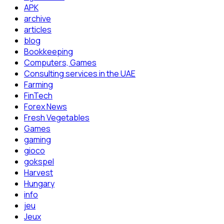
APK
archive
articles
blog
Bookkeeping
Computers, Games
Consulting services in the UAE
Farming
FinTech
Forex News
Fresh Vegetables
Games
gaming
gioco
gokspel
Harvest
Hungary
info
jeu
Jeux