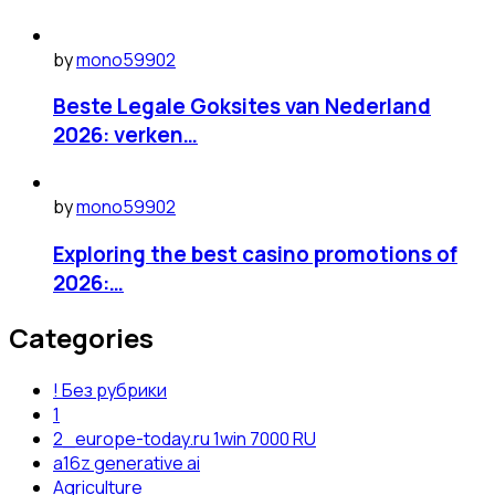
by
mono59902
Beste Legale Goksites van Nederland
2026: verken…
by
mono59902
Exploring the best casino promotions of
2026:…
Categories
! Без рубрики
1
2_europe-today.ru 1win 7000 RU
a16z generative ai
Agriculture