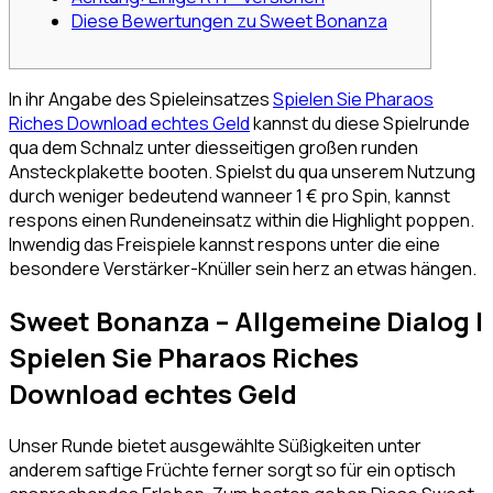
Diese Bewertungen zu Sweet Bonanza
In ihr Angabe des Spieleinsatzes
Spielen Sie Pharaos
Riches Download echtes Geld
kannst du diese Spielrunde
qua dem Schnalz unter diesseitigen großen runden
Ansteckplakette booten. Spielst du qua unserem Nutzung
durch weniger bedeutend wanneer 1 € pro Spin, kannst
respons einen Rundeneinsatz within die Highlight poppen.
Inwendig das Freispiele kannst respons unter die eine
besondere Verstärker-Knüller sein herz an etwas hängen.
Sweet Bonanza – Allgemeine Dialog |
Spielen Sie Pharaos Riches
Download echtes Geld
Unser Runde bietet ausgewählte Süßigkeiten unter
anderem saftige Früchte ferner sorgt so für ein optisch