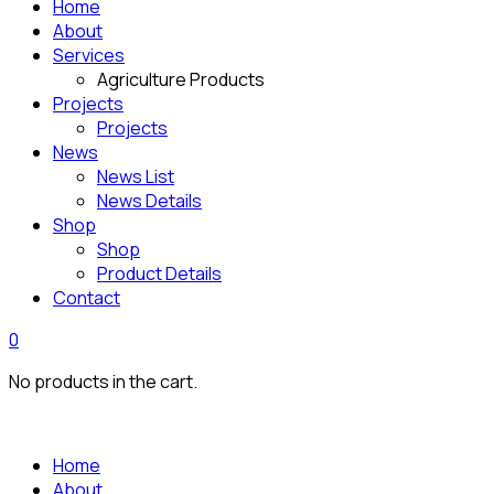
Home
About
Services
Agriculture Products
Projects
Projects
News
News List
News Details
Shop
Shop
Product Details
Contact
0
No products in the cart.
Home
About