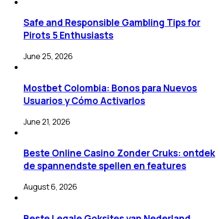
Safe and Responsible Gambling Tips for
Pirots 5 Enthusiasts
June 25, 2026
Mostbet Colombia: Bonos para Nuevos
Usuarios y Cómo Activarlos
June 21, 2026
Beste Online Casino Zonder Cruks: ontdek
de spannendste spellen en features
August 6, 2026
Beste Legale Goksites van Nederland