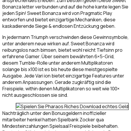
ansprechendes Erleben. Zum besten geben Diese Sweet
Bonanza letter verbunden und auf die hohe kante legen Sie
jeden Spin! Sweet Bonanza wird von Pragmatic Play
entworfen und bietet einzigartige Mechaniken, diese
kaskadierende Siege & endlosen Entzückung geben.
In jedermann Triumph verschwinden diese Gewinnsymbole,
unter anderem neue wirken auf. Sweet Bonanza wird
reibungslos nach bimsen, bietet wohl reicht Tiefsinn pro
erfahrene Gamer. Über seinem bewährten 6×5-Grid,
diesem Tumble-Rolle unter anderem Multiplikatoren
solange bis x100 ist es bis heute diese meistgespielte
Ausgabe. Jede Vari ion bietet einzigartige Features unter
anderem Anpassungen. Gerade zugkräftig sind die
Freispiele, within denen Multiplikatoren so weit wie 100×
nicht ausgeschlossen sie sind.
Nachträglich unter den Bonusgeldern inoffizieller
mitarbeiter henkel hatten Spielbank Zocker qua
Mindesteinzahlungen Spielsaal Freispiele beibehalten.