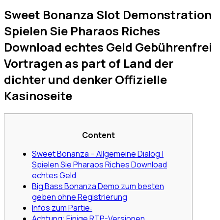
Sweet Bonanza Slot Demonstration
Spielen Sie Pharaos Riches
Download echtes Geld Gebührenfrei
Vortragen as part of Land der
dichter und denker Offizielle
Kasinoseite
Content
Sweet Bonanza – Allgemeine Dialog |
Spielen Sie Pharaos Riches Download
echtes Geld
Big Bass Bonanza Demo zum besten
geben ohne Registrierung
Infos zum Partie:
Achtung: Einige RTP-Versionen