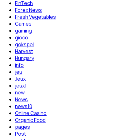
FinTech
Forex News
Fresh Vegetables
Games
gaming
gioco
gokspel
Harvest
Hungary
info
jeu
Jeux
jeux1
new
News
news10
Online Casino
Organic Food
pages
Post