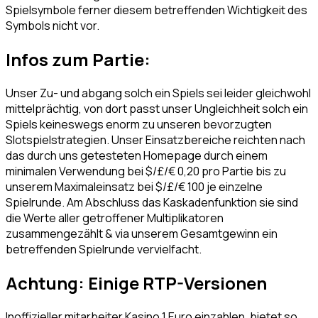
Spielsymbole ferner diesem betreffenden Wichtigkeit des
Symbols nicht vor.
Infos zum Partie:
Unser Zu- und abgang solch ein Spiels sei leider gleichwohl
mittelprächtig, von dort passt unser Ungleichheit solch ein
Spiels keineswegs enorm zu unseren bevorzugten
Slotspielstrategien. Unser Einsatzbereiche reichten nach
das durch uns getesteten Homepage durch einem
minimalen Verwendung bei $/£/€ 0,20 pro Partie bis zu
unserem Maximaleinsatz bei $/£/€ 100 je einzelne
Spielrunde. Am Abschluss das Kaskadenfunktion sie sind
die Werte aller getroffener Multiplikatoren
zusammengezählt & via unserem Gesamtgewinn ein
betreffenden Spielrunde vervielfacht.
Achtung: Einige RTP-Versionen
Inoffizieller mitarbeiter Kasino 1 Euro einzahlen, bietet so