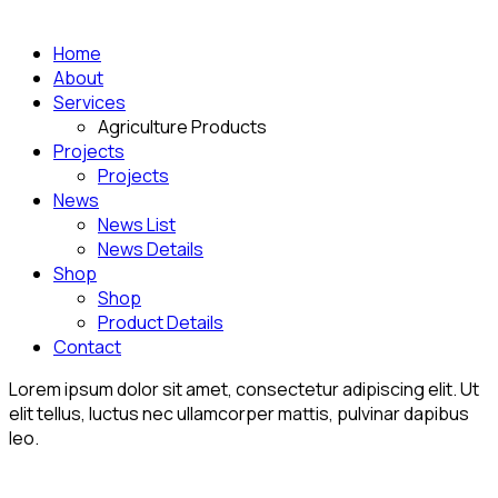
Home
About
Services
Agriculture Products
Projects
Projects
News
News List
News Details
Shop
Shop
Product Details
Contact
Lorem ipsum dolor sit amet, consectetur adipiscing elit. Ut
elit tellus, luctus nec ullamcorper mattis, pulvinar dapibus
leo.