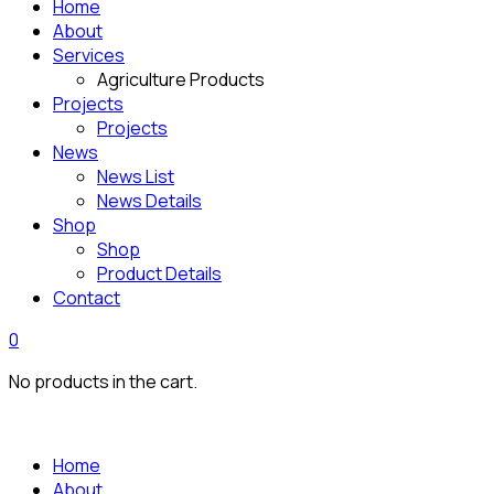
Home
About
Services
Agriculture Products
Projects
Projects
News
News List
News Details
Shop
Shop
Product Details
Contact
0
No products in the cart.
Home
About