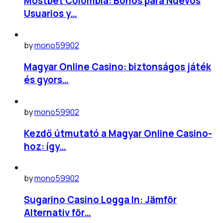
Mostbet Colombia: Bonos para Nuevos
Usuarios y…
by
mono59902
Magyar Online Casino: biztonságos játék
és gyors…
by
mono59902
Kezdő útmutató a Magyar Online Casino-
hoz: így…
by
mono59902
Sugarino Casino Logga In: Jämför
Alternativ för…