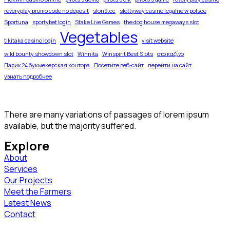
reveryplay promo code no deposit
slon9.cc
slottyway casino legalne w polsce
Sportuna
sportybet login
Stake Live Games
the dog house megaways slot
Vegetables
tikitaka casino login
visit website
wild bounty showdown slot
Winnita
Winspirit Best Slots
στο καζίνο
Парик 24 букмекерская контора
Посетите веб-сайт
перейти на сайт
узнать подробнее
There are many variations of passages of lorem ipsum
available, but the majority suffered.
Explore
About
Services
Our Projects
Meet the Farmers
Latest News
Contact