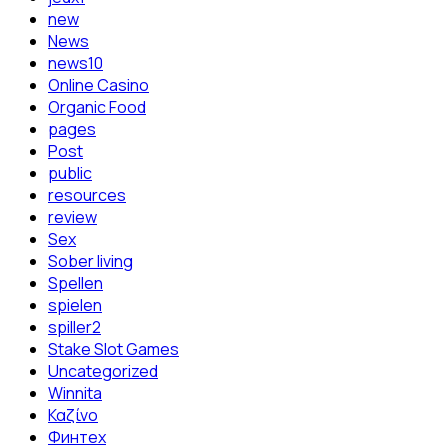
new
News
news10
Online Casino
Organic Food
pages
Post
public
resources
review
Sex
Sober living
Spellen
spielen
spiller2
Stake Slot Games
Uncategorized
Winnita
Καζίνο
Финтех