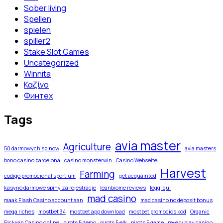
Sober living
Spellen
spielen
spiller2
Stake Slot Games
Uncategorized
Winnita
Καζίνο
Финтех
Tags
avia master
Agriculture
50 darmowych spinow
avia masters
bono casino barcelona
casino monsterwin
Casino Webseite
Harvest
Farming
codigo promocional sportium
get acquainted
kasyno darmowe spiny za rejestracje
leanbiome reviews
leggi qui
mad casino
maak Flash Casino account aan
mad casino no deposit bonus
mega riches
mostbet 34
mostbet app download
mostbet promocios kod
Organic
Pickwin Casino online
pirots 5 demo
pirots 5 elk
pirots 5 game
revery play casino