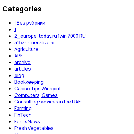
Categories
! Без рубрики
1
2_europe-today.ru 1win 7000 RU
a16z generative ai
Agriculture
APK
archive
articles
blog
Bookkeeping
Casino Tips Winspirit
Computers, Games
Consulting services in the UAE
Farming
FinTech
Forex News
Fresh Vegetables