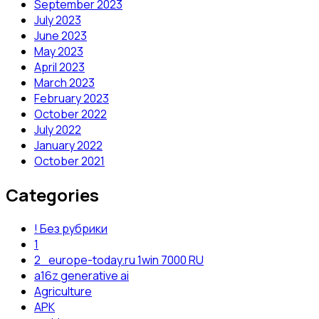
September 2023
July 2023
June 2023
May 2023
April 2023
March 2023
February 2023
October 2022
July 2022
January 2022
October 2021
Categories
! Без рубрики
1
2_europe-today.ru 1win 7000 RU
a16z generative ai
Agriculture
APK