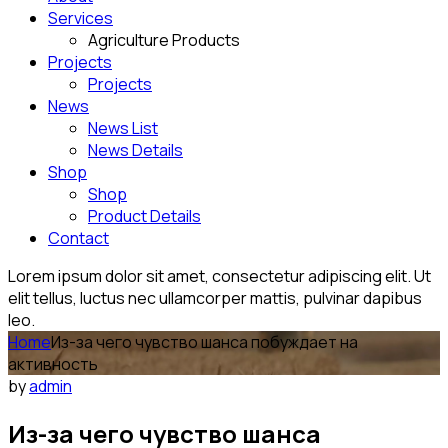
Services
Agriculture Products
Projects
Projects
News
News List
News Details
Shop
Shop
Product Details
Contact
Lorem ipsum dolor sit amet, consectetur adipiscing elit. Ut
elit tellus, luctus nec ullamcorper mattis, pulvinar dapibus
leo.
Home
Из-за чего чувство шанса побуждает на
активность
by
admin
Из-за чего чувство шанса