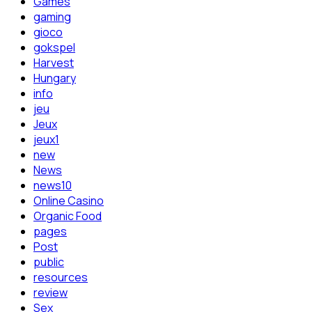
Games
gaming
gioco
gokspel
Harvest
Hungary
info
jeu
Jeux
jeux1
new
News
news10
Online Casino
Organic Food
pages
Post
public
resources
review
Sex