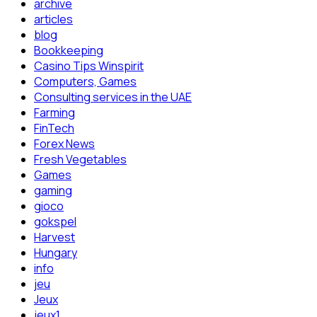
archive
articles
blog
Bookkeeping
Casino Tips Winspirit
Computers, Games
Consulting services in the UAE
Farming
FinTech
Forex News
Fresh Vegetables
Games
gaming
gioco
gokspel
Harvest
Hungary
info
jeu
Jeux
jeux1