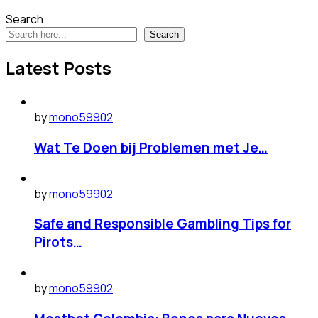
Search
Search
Latest Posts
by
mono59902
Wat Te Doen bij Problemen met Je…
by
mono59902
Safe and Responsible Gambling Tips for
Pirots…
by
mono59902