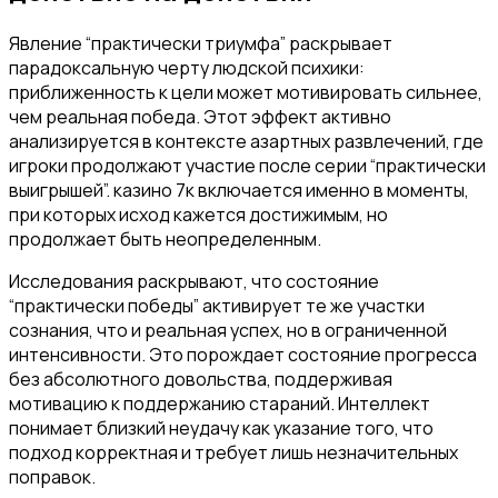
Явление “практически триумфа” раскрывает
парадоксальную черту людской психики:
приближенность к цели может мотивировать сильнее,
чем реальная победа. Этот эффект активно
анализируется в контексте азартных развлечений, где
игроки продолжают участие после серии “практически
выигрышей”. казино 7к включается именно в моменты,
при которых исход кажется достижимым, но
продолжает быть неопределенным.
Исследования раскрывают, что состояние
“практически победы” активирует те же участки
сознания, что и реальная успех, но в ограниченной
интенсивности. Это порождает состояние прогресса
без абсолютного довольства, поддерживая
мотивацию к поддержанию стараний. Интеллект
понимает близкий неудачу как указание того, что
подход корректная и требует лишь незначительных
поправок.