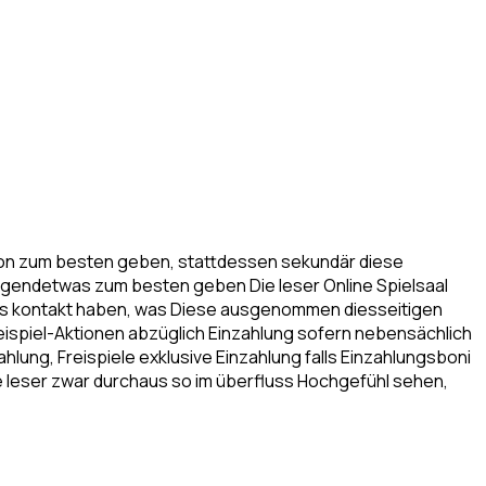
ision zum besten geben, stattdessen sekundär diese
rgendetwas zum besten geben Die leser Online Spielsaal
räzis kontakt haben, was Diese ausgenommen diesseitigen
reispiel-Aktionen abzüglich Einzahlung sofern nebensächlich
hlung, Freispiele exklusive Einzahlung falls Einzahlungsboni
e leser zwar durchaus so im überfluss Hochgefühl sehen,