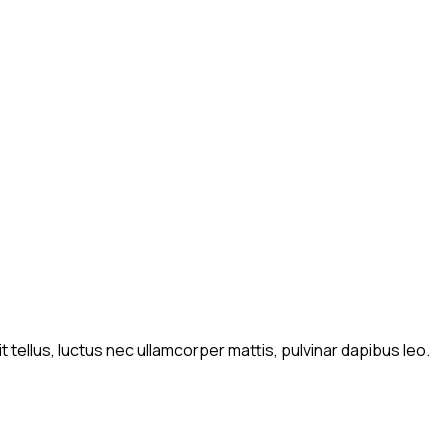
t tellus, luctus nec ullamcorper mattis, pulvinar dapibus leo.