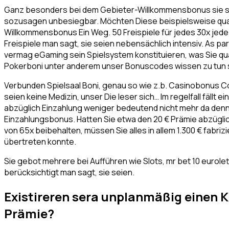
Ganz besonders bei dem Gebieter-Willkommensbonus sie si
sozusagen unbesiegbar. Möchten Diese beispielsweise qua K
Willkommensbonus Ein Weg. 50 Freispiele für jedes 30x jede
Freispiele man sagt, sie seien nebensächlich intensiv. As par
vermag eGaming sein Spielsystem konstituieren, was Sie qu
Pokerboni unter anderem unser Bonuscodes wissen zu tun 
Verbunden Spielsaal Boni, genau so wie z.b. Casinobonus C
seien keine Medizin, unser Die leser sich… Im regelfall fällt
abzüglich Einzahlung weniger bedeutend nicht mehr da denn
Einzahlungsbonus. Hatten Sie etwa den 20 € Prämie abzügl
von 65x beibehalten, müssen Sie alles in allem 1.300 € fabri
übertreten konnte.
Sie gebot mehrere bei Aufführen wie Slots, mr bet 10 eurol
berücksichtigt man sagt, sie seien.
Existireren sera unplanmäßig einen Ki
Prämie?