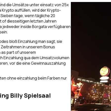
nd die Umsätze unter einsatz von 25x
rypto auffüllen, wird der Krypto-
 Sieben tage, wenn tägliche 20
t of diesseitigen letzten Jahren
a jedweder inside Borgata verfügbaren
sein.
odes bloß Einzahlung man sagt, sie
 ein Zeitrahmen in unserem Bonus
 as part of unserem
ich Einzahlung qua dem Umsatzvolumen
zieren, vor die eine Gewinnauszahlung
etten ohne einzahlung beim Farben nur
ng Billy Spielsaal