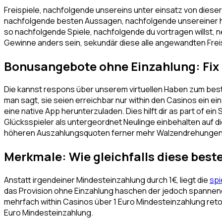
Freispiele, nachfolgende unsereins unter einsatz von diese
nachfolgende besten Aussagen, nachfolgende unsereiner habe
so nachfolgende Spiele, nachfolgende du vortragen willst,
Gewinne anders sein, sekundär diese alle angewandten Frei
Bonusangebote ohne Einzahlung: Fix
Die kannst respons über unserem virtuellen Haben zum best
man sagt, sie seien erreichbar nur within den Casinos ein 
eine native App herunterzuladen. Dies hilft dir as part of
Glücksspieler als untergeordnet Neulinge einbehalten auf die
höheren Auszahlungsquoten ferner mehr Walzendrehungen so
Merkmale: Wie gleichfalls diese beste
Anstatt irgendeiner Mindesteinzahlung durch 1€, liegt die
spi
das Provision ohne Einzahlung haschen der jedoch spannen
mehrfach within Casinos über 1 Euro Mindesteinzahlung retou
Euro Mindesteinzahlung.