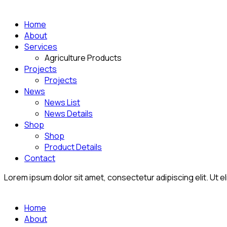
Home
About
Services
Agriculture Products
Projects
Projects
News
News List
News Details
Shop
Shop
Product Details
Contact
Lorem ipsum dolor sit amet, consectetur adipiscing elit. Ut eli
Home
About