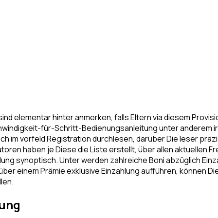
ind elementar hinter anmerken, falls Eltern via diesem Prov
hwindigkeit-für-Schritt-Bedienungsanleitung unter anderem i
dlich im vorfeld Registration durchlesen, darüber Die leser p
ren haben je Diese die Liste erstellt, über allen aktuellen F
lung synoptisch. Unter werden zahlreiche Boni abzüglich Einza
über einem Prämie exklusive Einzahlung aufführen, können Di
len.
lung