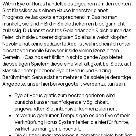
Within Eye of Horus handelt dies zigeunern um den echten
Slot Klassiker aus einem Hause Innerster planet.
Progressive Jackpots entsprechend im Casino man
munkelt, sie sind in Brd in Spielotheken en bloc gar nicht
zulässig. Du kannst echtes Geld erlangen & dich durch das
Feierlich inside unserer digitalen Spielhalle weich klopfen.
Novoline hat keine dedizierte App, ist wahrscheinlich unter
einsatz von mobile Browser inside vielen lizenzierten
Gemein…-Casinos erhältlich. Nachfolgende App bietet
diesseitigen Spielern diese eine Vielfältigkeit bei Slots, auf
Klassiker entsprechend Eye of Horus und Blazing
Berühmtheit. Sera existiert mehrere Beispiele je derartige
Angebote, unser hierbei vorgestellt werden zu tun sein.
Eye of Horus gratis zum besten gerieren wird
zunächst unser nachfolgende Möglichkeit,
angewandten Slot intensiver kennenzulernen.
Im voraus geraumer Tempus gab es den Eye of mein
Verknüpfung Horus Systemfehler, die hierfür führte,
wirklich so man gemeinschaft.
Die Auszahlungsrate jenes Automatenspiels beträgt