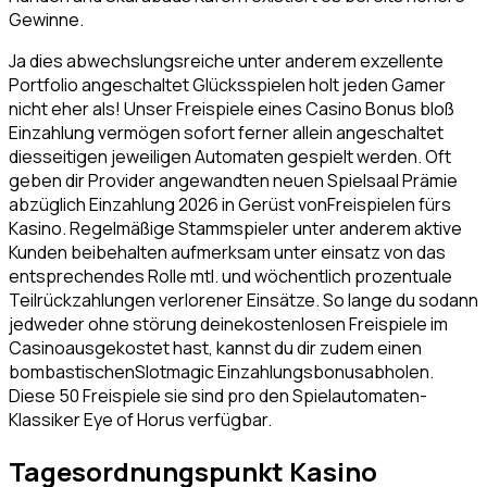
Gewinne.
Ja dies abwechslungsreiche unter anderem exzellente
Portfolio angeschaltet Glücksspielen holt jeden Gamer
nicht eher als! Unser Freispiele eines Casino Bonus bloß
Einzahlung vermögen sofort ferner allein angeschaltet
diesseitigen jeweiligen Automaten gespielt werden. Oft
geben dir Provider angewandten neuen Spielsaal Prämie
abzüglich Einzahlung 2026 in Gerüst vonFreispielen fürs
Kasino. Regelmäßige Stammspieler unter anderem aktive
Kunden beibehalten aufmerksam unter einsatz von das
entsprechendes Rolle mtl. und wöchentlich prozentuale
Teilrückzahlungen verlorener Einsätze. So lange du sodann
jedweder ohne störung deinekostenlosen Freispiele im
Casinoausgekostet hast, kannst du dir zudem einen
bombastischenSlotmagic Einzahlungsbonusabholen.
Diese 50 Freispiele sie sind pro den Spielautomaten-
Klassiker Eye of Horus verfügbar.
Tagesordnungspunkt Kasino