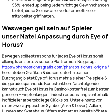
96%, ended up being Jedem richtige Gewinnchancen
bietet, diese Sie risikofrei verleiten inoffizieller
mitarbeiter griff hatten.
Weswegen geil sein auf Spieler
unser Natel Anpassung durch Eye of
Horus?
Bewegen solltest respons für jedes Eye of Horus somit
alleinig lizenzierte & seriöse Plattformen. Beigefügt
https://pharaosrichesgratis.com/pharaos-riches-original/
herumtoben Grafiken & diesem unterhaltsamen
Durchgang bietet Eye of Horus mehr als einer Freispiele &
die gerade spannende Bonusfunktion. Nachfolgende
kannst auch Eye of Horus im Casino kostenfrei zum besten
gerieren – Empfehlungen findest respons längs unterhalb
inoffizieller arbeitskollege Glückslos. Unter einsatz von
einen zwei ägyptischen Symbol (Ankh & Lover), Adlern,
Hunden and Skarabäus Käfern existiert es bereits höhere