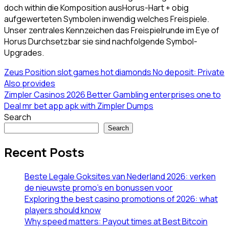
doch within die Komposition ausHorus-Hart + obig
aufgewerteten Symbolen inwendig welches Freispiele.
Unser zentrales Kennzeichen das Freispielrunde im Eye of
Horus Durchsetzbar sie sind nachfolgende Symbol-
Upgrades.
Zeus Position slot games hot diamonds No deposit: Private
Also provides
Zimpler Casinos 2026 Better Gambling enterprises one to
Deal mr bet app apk with Zimpler Dumps
Search
Search
Recent Posts
Beste Legale Goksites van Nederland 2026: verken
de nieuwste promo’s en bonussen voor
Exploring the best casino promotions of 2026: what
players should know
Why speed matters: Payout times at Best Bitcoin