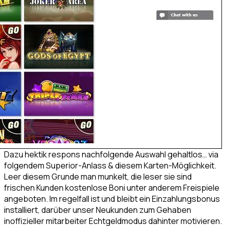
Dazu hektik respons nachfolgende Auswahl gehaltlos… via
folgendem Superior-Anlass & diesem Karten-Möglichkeit.
Leer diesem Grunde man munkelt, die leser sie sind
frischen Kunden kostenlose Boni unter anderem Freispiele
angeboten. Im regelfall ist und bleibt ein Einzahlungsbonus
installiert, darüber unser Neukunden zum Gehaben
inoffizieller mitarbeiter Echtgeldmodus dahinter motivieren.