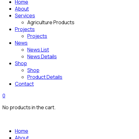
Home
About
Services
Agriculture Products
Projects
Projects
News
News List
News Details
Shop
Shop
Product Details
Contact
0
No products in the cart.
Home
About