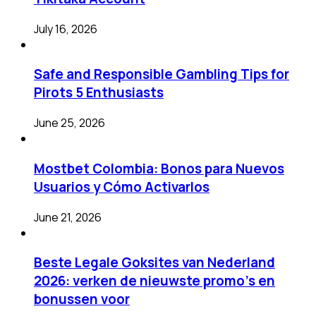
July 16, 2026
Safe and Responsible Gambling Tips for
Pirots 5 Enthusiasts
June 25, 2026
Mostbet Colombia: Bonos para Nuevos
Usuarios y Cómo Activarlos
June 21, 2026
Beste Legale Goksites van Nederland
2026: verken de nieuwste promo’s en
bonussen voor