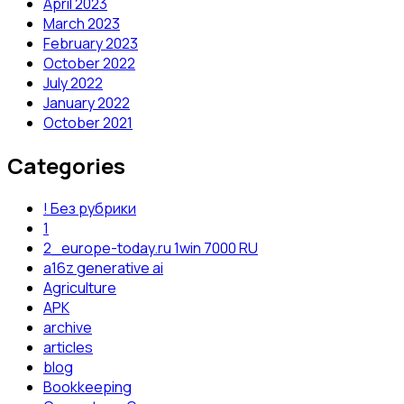
April 2023
March 2023
February 2023
October 2022
July 2022
January 2022
October 2021
Categories
! Без рубрики
1
2_europe-today.ru 1win 7000 RU
a16z generative ai
Agriculture
APK
archive
articles
blog
Bookkeeping