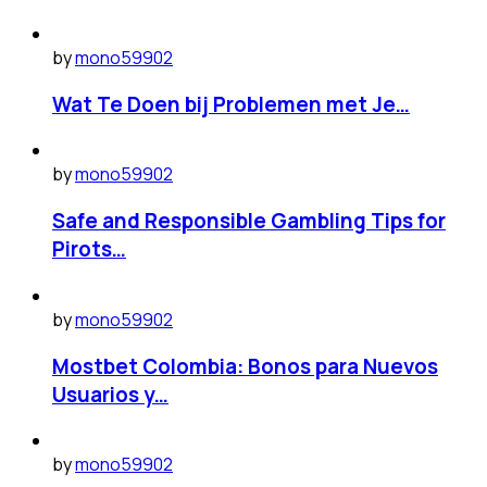
by
mono59902
Wat Te Doen bij Problemen met Je…
by
mono59902
Safe and Responsible Gambling Tips for
Pirots…
by
mono59902
Mostbet Colombia: Bonos para Nuevos
Usuarios y…
by
mono59902