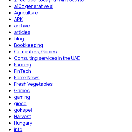
a16z generative ai
Agriculture
APK
archive
articles
blog
Bookkeeping
Computers, Games
Consulting services in the UAE
Farming
FinTech
Forex News
Fresh Vegetables
Games
gaming
gioco
gokspel
Harvest
Hungary
info