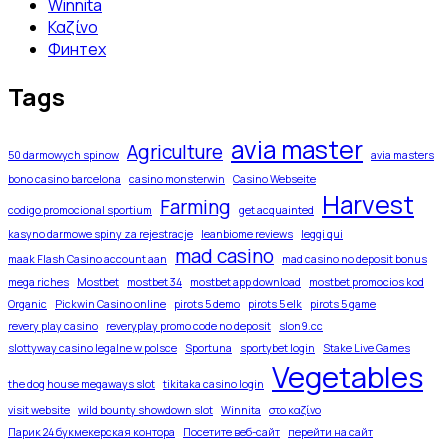
Winnita
Καζίνο
Финтех
Tags
avia master
Agriculture
50 darmowych spinow
avia masters
bono casino barcelona
casino monsterwin
Casino Webseite
Harvest
Farming
codigo promocional sportium
get acquainted
kasyno darmowe spiny za rejestracje
leanbiome reviews
leggi qui
mad casino
maak Flash Casino account aan
mad casino no deposit bonus
mega riches
Mostbet
mostbet 34
mostbet app download
mostbet promocios kod
Organic
Pickwin Casino online
pirots 5 demo
pirots 5 elk
pirots 5 game
revery play casino
reveryplay promo code no deposit
slon9.cc
slottyway casino legalne w polsce
Sportuna
sportybet login
Stake Live Games
Vegetables
the dog house megaways slot
tikitaka casino login
visit website
wild bounty showdown slot
Winnita
στο καζίνο
Парик 24 букмекерская контора
Посетите веб-сайт
перейти на сайт