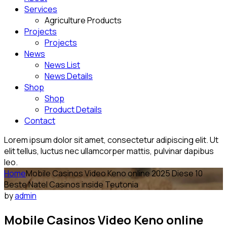
Services
Agriculture Products
Projects
Projects
News
News List
News Details
Shop
Shop
Product Details
Contact
Lorem ipsum dolor sit amet, consectetur adipiscing elit. Ut
elit tellus, luctus nec ullamcorper mattis, pulvinar dapibus
leo.
Home
Mobile Casinos Video Keno online 2025 Diese 10
Beste Natel Casinos inside Teutonia
by
admin
Mobile Casinos Video Keno online