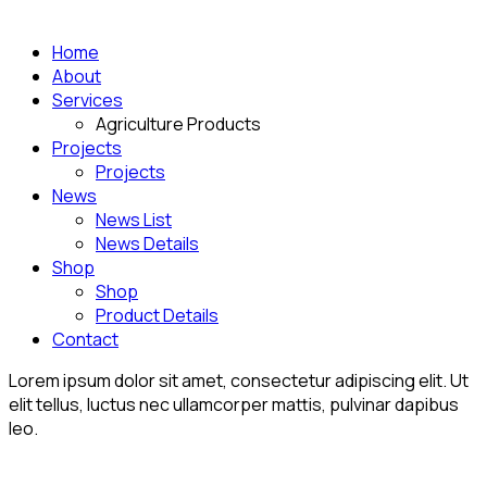
Home
About
Services
Agriculture Products
Projects
Projects
News
News List
News Details
Shop
Shop
Product Details
Contact
Lorem ipsum dolor sit amet, consectetur adipiscing elit. Ut
elit tellus, luctus nec ullamcorper mattis, pulvinar dapibus
leo.