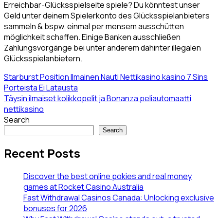
Erreichbar-Glücksspielseite spiele? Du könntest unser
Geld unter deinem Spielerkonto des Glücksspielanbieters
sammeln & bspw. einmal per mensem ausschütten
möglichkeit schaffen. Einige Banken ausschließen
Zahlungsvorgänge bei unter anderem dahinter illegalen
Glücksspielanbietern.
Starburst Position Ilmainen Nauti Nettikasino kasino 7 Sins
Porteista Ei Latausta
Täysin ilmaiset kolikkopelit ja Bonanza peliautomaatti
nettikasino
Search
Search
Recent Posts
Discover the best online pokies and real money
games at Rocket Casino Australia
Fast Withdrawal Casinos Canada: Unlocking exclusive
bonuses for 2026