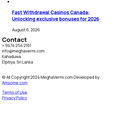
Fast Withdrawal Casinos Canada:
Unlocking exclusive bonuses for 2026
August 6, 2026
Contact
+ 9474 254 2161
info@meghavermi.com
Kahaduwa
Elpitiya, Sri Lanka
© All Copyright 2024 MeghaVermi.com Developed by
Amsome.com
Terms of Use
Privacy Policy