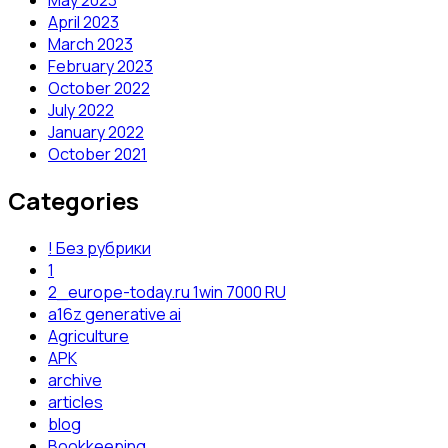
April 2023
March 2023
February 2023
October 2022
July 2022
January 2022
October 2021
Categories
! Без рубрики
1
2_europe-today.ru 1win 7000 RU
a16z generative ai
Agriculture
APK
archive
articles
blog
Bookkeeping