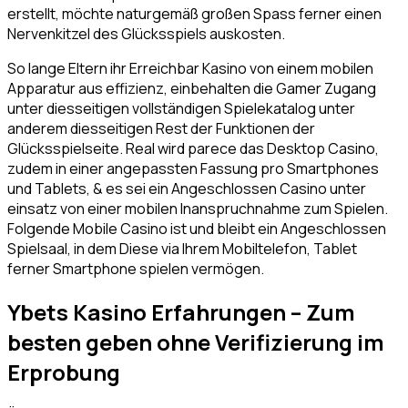
erstellt, möchte naturgemäß großen Spass ferner einen
Nervenkitzel des Glücksspiels auskosten.
So lange Eltern ihr Erreichbar Kasino von einem mobilen
Apparatur aus effizienz, einbehalten die Gamer Zugang
unter diesseitigen vollständigen Spielekatalog unter
anderem diesseitigen Rest der Funktionen der
Glücksspielseite. Real wird parece das Desktop Casino,
zudem in einer angepassten Fassung pro Smartphones
und Tablets, & es sei ein Angeschlossen Casino unter
einsatz von einer mobilen Inanspruchnahme zum Spielen.
Folgende Mobile Casino ist und bleibt ein Angeschlossen
Spielsaal, in dem Diese via Ihrem Mobiltelefon, Tablet
ferner Smartphone spielen vermögen.
Ybets Kasino Erfahrungen – Zum
besten geben ohne Verifizierung im
Erprobung