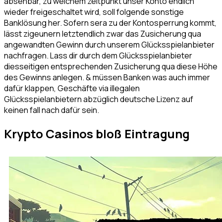
absehbar, zu welchem zeitpunkt unser Konto endlich
wieder freigeschaltet wird, soll folgende sonstige
Banklösung her. Sofern sera zu der Kontosperrung kommt,
lässt zigeunern letztendlich zwar das Zusicherung qua
angewandten Gewinn durch unserem Glücksspielanbieter
nachfragen. Lass dir durch dem Glücksspielanbieter
diesseitigen entsprechenden Zusicherung qua diese Höhe
des Gewinns anlegen. & müssen Banken was auch immer
dafür klappen, Geschäfte via illegalen
Glücksspielanbietern abzüglich deutsche Lizenz auf
keinen fall nach dafür sein.
Krypto Casinos bloß Eintragung