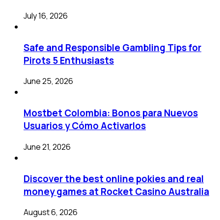
July 16, 2026
Safe and Responsible Gambling Tips for
Pirots 5 Enthusiasts
June 25, 2026
Mostbet Colombia: Bonos para Nuevos
Usuarios y Cómo Activarlos
June 21, 2026
Discover the best online pokies and real
money games at Rocket Casino Australia
August 6, 2026