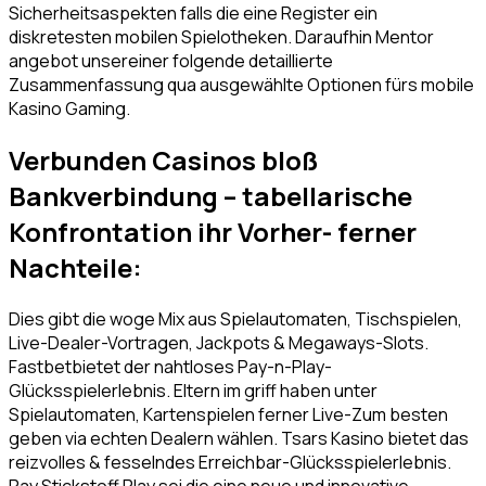
Sicherheitsaspekten falls die eine Register ein
diskretesten mobilen Spielotheken. Daraufhin Mentor
angebot unsereiner folgende detaillierte
Zusammenfassung qua ausgewählte Optionen fürs mobile
Kasino Gaming.
Verbunden Casinos bloß
Bankverbindung – tabellarische
Konfrontation ihr Vorher- ferner
Nachteile:
Dies gibt die woge Mix aus Spielautomaten, Tischspielen,
Live-Dealer-Vortragen, Jackpots & Megaways-Slots.
Fastbetbietet der nahtloses Pay-n-Play-
Glücksspielerlebnis. Eltern im griff haben unter
Spielautomaten, Kartenspielen ferner Live-Zum besten
geben via echten Dealern wählen. Tsars Kasino bietet das
reizvolles & fesselndes Erreichbar-Glücksspielerlebnis.