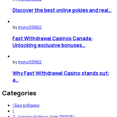
Discover the best online pokies and real…
by
mono59902
Fast Withdrawal Casinos Canada:
Unlocking exclusive bonuses…
by
mono59902
Why Fast Withdrawal Casino stands out:
a…
Categories
! Без рубрики
1
2_europe-today.ru 1win 7000 RU