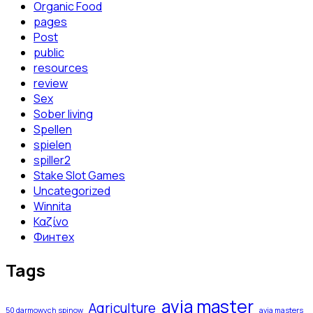
Organic Food
pages
Post
public
resources
review
Sex
Sober living
Spellen
spielen
spiller2
Stake Slot Games
Uncategorized
Winnita
Καζίνο
Финтех
Tags
avia master
Agriculture
50 darmowych spinow
avia masters