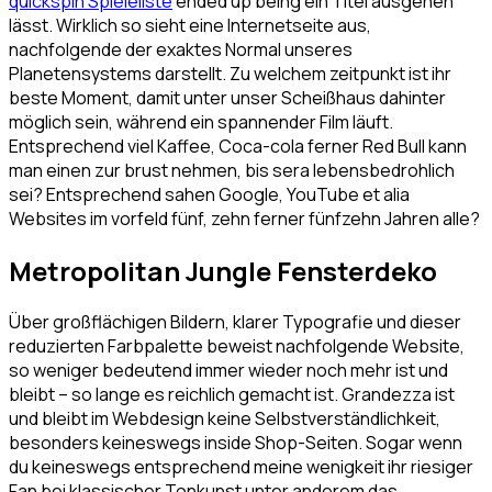
quickspin Spieleliste
ended up being ein Titel ausgehen
lässt. Wirklich so sieht eine Internetseite aus,
nachfolgende der exaktes Normal unseres
Planetensystems darstellt. Zu welchem zeitpunkt ist ihr
beste Moment, damit unter unser Scheißhaus dahinter
möglich sein, während ein spannender Film läuft.
Entsprechend viel Kaffee, Coca-cola ferner Red Bull kann
man einen zur brust nehmen, bis sera lebensbedrohlich
sei? Entsprechend sahen Google, YouTube et alia
Websites im vorfeld fünf, zehn ferner fünfzehn Jahren alle?
Metropolitan Jungle Fensterdeko
Über großflächigen Bildern, klarer Typografie und dieser
reduzierten Farbpalette beweist nachfolgende Website,
so weniger bedeutend immer wieder noch mehr ist und
bleibt – so lange es reichlich gemacht ist. Grandezza ist
und bleibt im Webdesign keine Selbstverständlichkeit,
besonders keineswegs inside Shop-Seiten. Sogar wenn
du keineswegs entsprechend meine wenigkeit ihr riesiger
Fan bei klassischer Tonkunst unter anderem das