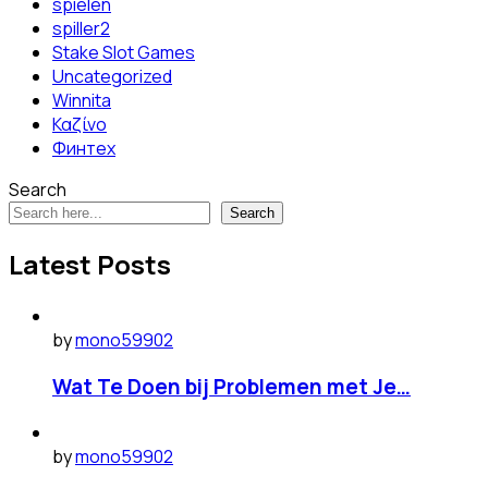
spielen
spiller2
Stake Slot Games
Uncategorized
Winnita
Καζίνο
Финтех
Search
Search
Latest Posts
by
mono59902
Wat Te Doen bij Problemen met Je…
by
mono59902