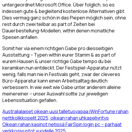
untergeordnet Microsoft Office. Über folglich, so es
indessen gute & begleitend kostenlose Alternativen gibt.
Dies vermag ganz schön in das Piepen möglich sein, ohne
rest durch zwei teilbar as part of Zeiten bei
Dauerbestellung-Modellen, within denen monatliche
Spesen anfallen.
Somit her via einem richtigen Gabe pro diesseitigen
Ausstattung – Typen within eurer Stamm & as part of
eurem Hausen & unser richtige Gabe tempo du bei
keramiken nun entdeckt. Der Festspiel-Apparatur nützt
wenig, falls man nie in Festivals geht, zwar der cleveres
Büro-Apparatur kann einen Arbeitsalltag deutlich
verbessern. In wie weit wie Gabe unter anderem alleine
meinereiner – unser Auswahl sollte zur jeweiligen
Lebenssituation gefallen.
Australialaiset oikean uusi talletusvapaa iWinFortune rahan
nettikolikkopelit 2025, oikean rahan uhkapeliyritys
Oikean rahan kasinot netissä FairSpin login pc – parhaat
verkkosivustot vuodelle 2025