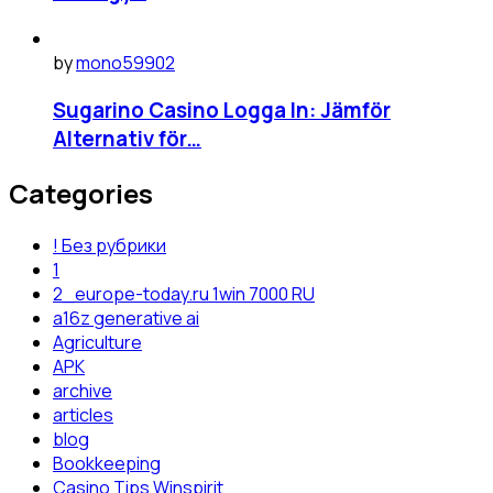
by
mono59902
Sugarino Casino Logga In: Jämför
Alternativ för…
Categories
! Без рубрики
1
2_europe-today.ru 1win 7000 RU
a16z generative ai
Agriculture
APK
archive
articles
blog
Bookkeeping
Casino Tips Winspirit