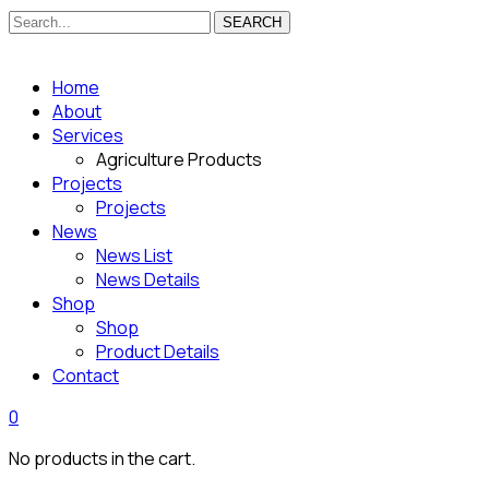
SEARCH
Home
About
Services
Agriculture Products
Projects
Projects
News
News List
News Details
Shop
Shop
Product Details
Contact
0
No products in the cart.