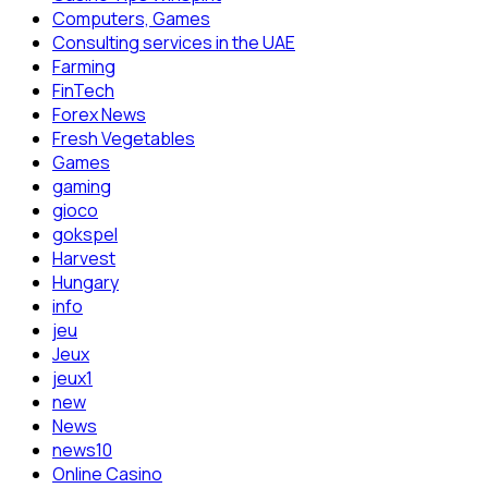
Computers, Games
Consulting services in the UAE
Farming
FinTech
Forex News
Fresh Vegetables
Games
gaming
gioco
gokspel
Harvest
Hungary
info
jeu
Jeux
jeux1
new
News
news10
Online Casino