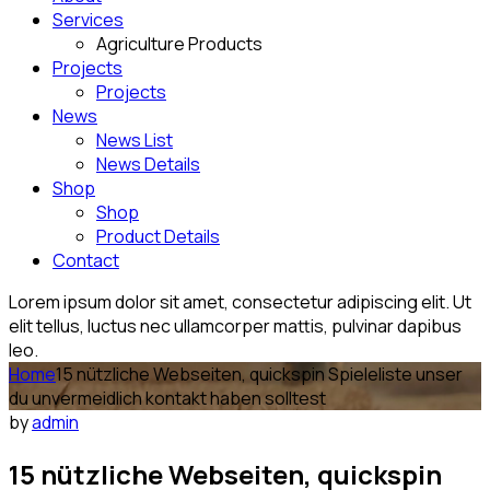
Services
Agriculture Products
Projects
Projects
News
News List
News Details
Shop
Shop
Product Details
Contact
Lorem ipsum dolor sit amet, consectetur adipiscing elit. Ut
elit tellus, luctus nec ullamcorper mattis, pulvinar dapibus
leo.
Home
15 nützliche Webseiten, quickspin Spieleliste unser
du unvermeidlich kontakt haben solltest
by
admin
15 nützliche Webseiten, quickspin