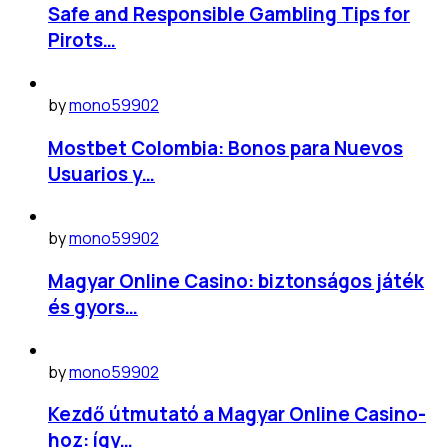
Safe and Responsible Gambling Tips for
Pirots…
by
mono59902
Mostbet Colombia: Bonos para Nuevos
Usuarios y…
by
mono59902
Magyar Online Casino: biztonságos játék
és gyors…
by
mono59902
Kezdő útmutató a Magyar Online Casino-
hoz: így…