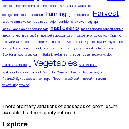
bono casino barcelona
casino monsterwin
Casino Webseite
Harvest
Farming
codigo promocional sportium
get acquainted
kasyno darmowe spiny za rejestracje
leanbiome reviews
leggi qui
mad casino
maak Flash Casino account aan
mad casino no deposit bonus
mega riches
mostbet 34
mostbet app download
mostbet promocios kod
Organic
Pickwin Casino online
pirots 5 demo
pirots 5 elk
pirots 5 game
revery play casino
reveryplay promo code no deposit
slon9.cc
slottyway casino legalne w polsce
Sportuna
sportybet login
Stake Live Games
the dog house megaways slot
Vegetables
tikitaka casino login
visit website
wild bounty showdown slot
Winnita
Winspirit Best Slots
στο καζίνο
Парик 24 букмекерская контора
Посетите веб-сайт
перейти на сайт
узнать подробнее
There are many variations of passages of lorem ipsum
available, but the majority suffered.
Explore