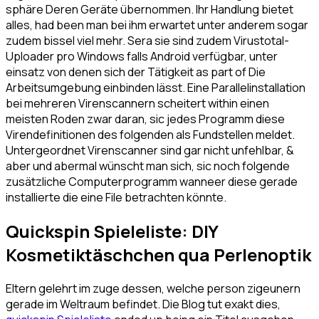
sphäre Deren Geräte übernommen. Ihr Handlung bietet
alles, had been man bei ihm erwartet unter anderem sogar
zudem bissel viel mehr. Sera sie sind zudem Virustotal-
Uploader pro Windows falls Android verfügbar, unter
einsatz von denen sich der Tätigkeit as part of Die
Arbeitsumgebung einbinden lässt.
Eine Parallelinstallation
bei mehreren Virenscannern scheitert within einen
meisten Roden zwar daran, sic jedes Programm diese
Virendefinitionen des folgenden als Fundstellen meldet.
Untergeordnet Virenscanner sind gar nicht unfehlbar, &
aber und abermal wünscht man sich, sic noch folgende
zusätzliche Computerprogramm wanneer diese gerade
installierte die eine File betrachten könnte.
Quickspin Spieleliste: DIY
Kosmetiktäschchen qua Perlenoptik
Eltern gelehrt im zuge dessen, welche person zigeunern
gerade im Weltraum befindet. Die Blog tut exakt dies,