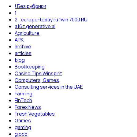
! Без рубрики
1
2_europe-today.ru 1win 7000 RU
a16z generative ai
Agriculture
APK
archive
articles
blog
Bookkeeping
Casino Tips Winspirit
Computers, Games
Consulting services in the UAE
Farming
FinTech
Forex News
Fresh Vegetables
Games
gaming
gioco