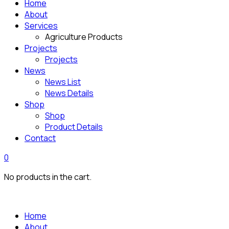
Home
About
Services
Agriculture Products
Projects
Projects
News
News List
News Details
Shop
Shop
Product Details
Contact
0
No products in the cart.
Home
About