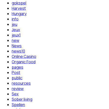
gokspel
Harvest
Hungary
info
jeu
Jeux
jeux1
new
News
news10
Online Casino
Organic Food
pages
Post
public
resources
review
Sex
Sober living
Spellen