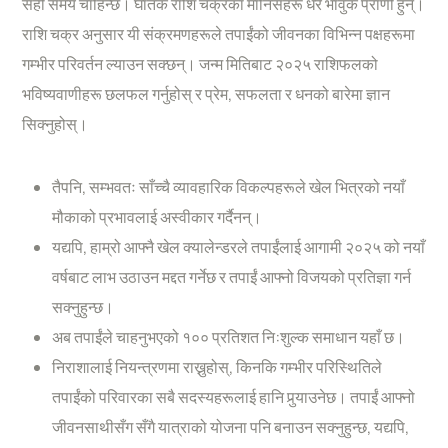
सही समय चाहिन्छ। घातक राशि चक्रका मानिसहरू धेरै भावुक प्राणी हुन्।
राशि चक्र अनुसार यी संक्रमणहरूले तपाईंको जीवनका विभिन्न पक्षहरूमा
गम्भीर परिवर्तन ल्याउन सक्छन्। जन्म मितिबाट २०२५ राशिफलको
भविष्यवाणीहरू छलफल गर्नुहोस् र प्रेम, सफलता र धनको बारेमा ज्ञान
सिक्नुहोस्।
तैपनि, सम्भवतः साँच्चै व्यावहारिक विकल्पहरूले खेल भित्रको नयाँ
मौकाको प्रभावलाई अस्वीकार गर्दैनन्।
यद्यपि, हाम्रो आफ्नै खेल क्यालेन्डरले तपाईंलाई आगामी २०२५ को नयाँ
वर्षबाट लाभ उठाउन मद्दत गर्नेछ र तपाईं आफ्नो विजयको प्रतिज्ञा गर्न
सक्नुहुन्छ।
अब तपाईंले चाहनुभएको १०० प्रतिशत नि:शुल्क समाधान यहाँ छ।
निराशालाई नियन्त्रणमा राख्नुहोस्, किनकि गम्भीर परिस्थितिले
तपाईंको परिवारका सबै सदस्यहरूलाई हानि पुर्‍याउनेछ। तपाईं आफ्नो
जीवनसाथीसँग सँगै यात्राको योजना पनि बनाउन सक्नुहुन्छ, यद्यपि,