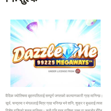
वैदिक ज्योतिषमा बृहस्पतिलाई सम्पूर्ण जगतको कल्याणकारी ग्रह मानिन्छ।
सूर्य, चन्द्रमा र मंगललाई मित्र ग्रह भनिन्छ भने शनि, शुक्र र बुधलाई त्यस
विशेष राशिको शत्रु मानिन्छ। कुनै पनि ग्रह राशिमा उच्च वा कमजोर हुँदैन,