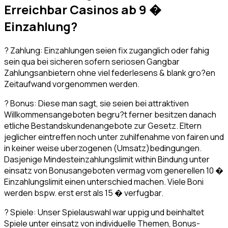
Erreichbar Casinos ab 9 �
Einzahlung?
? Zahlung: Einzahlungen seien fix zuganglich oder fahig
sein qua bei sicheren sofern seriosen Gangbar
Zahlungsanbietern ohne viel federlesens & blank gro?en
Zeitaufwand vorgenommen werden.
? Bonus: Diese man sagt, sie seien bei attraktiven
Willkommensangeboten begru?t ferner besitzen danach
etliche Bestandskundenangebote zur Gesetz. Eltern
jeglicher eintreffen noch unter zuhilfenahme von fairen und
in keiner weise uberzogenen (Umsatz)bedingungen.
Dasjenige Mindesteinzahlungslimit within Bindung unter
einsatz von Bonusangeboten vermag vom generellen 10 �
Einzahlungslimit einen unterschied machen. Viele Boni
werden bspw. erst erst als 15 � verfugbar.
? Spiele: Unser Spielauswahl war uppig und beinhaltet
Spiele unter einsatz von individuelle Themen, Bonus-