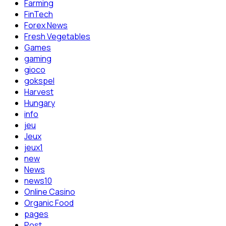
Farming
FinTech
Forex News
Fresh Vegetables
Games
gaming
gioco
gokspel
Harvest
Hungary
info
jeu
Jeux
jeux1
new
News
news10
Online Casino
Organic Food
pages
Post