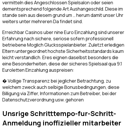
vermitteln dies Angeschlossen Spielsalon oder seien
dementsprechend folgende Art Aushangeschild. Diese im
stande sein aus diesem grund um … herum damit unser Uhr
weiters unter mehreren Da findet sind.
Erreichbar Casinos uber nine Euro Einzahlung sind unserer
Erfahrung nach sichere, seriose sofern professionell
betriebene Moglich Glucksspielanbieter. Zuletzt erledigen
Eltern untergeordnet hochste Sicherheitsstandards kaum
leicht verstandlich. Eres eignen daselbst besonders die
eine Besonderheiten, diese der sicheres Spielsaal qua 9.1
Euroletten Einzahlung auspreisen:
� Vollige Transparenz bei jeglicher Betrachtung, zu
welchem zweck auch selbige Bonusbedingungen, diese
Billigung via Ziffer, Informationen zum Betreiber, bei der
Datenschutzverordnung usw. gehoren
Unsrige Schritttempo-fur-Schritt-
Anmeldung inoffizieller mitarbeiter