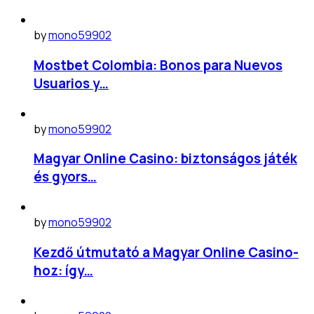
by
mono59902
Mostbet Colombia: Bonos para Nuevos
Usuarios y…
by
mono59902
Magyar Online Casino: biztonságos játék
és gyors…
by
mono59902
Kezdő útmutató a Magyar Online Casino-
hoz: így…