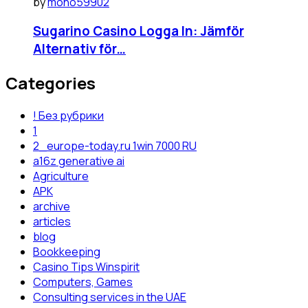
by
mono59902
Sugarino Casino Logga In: Jämför
Alternativ för…
Categories
! Без рубрики
1
2_europe-today.ru 1win 7000 RU
a16z generative ai
Agriculture
APK
archive
articles
blog
Bookkeeping
Casino Tips Winspirit
Computers, Games
Consulting services in the UAE