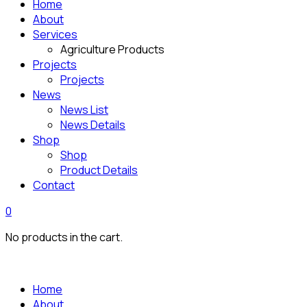
Home
About
Services
Agriculture Products
Projects
Projects
News
News List
News Details
Shop
Shop
Product Details
Contact
0
No products in the cart.
Home
About